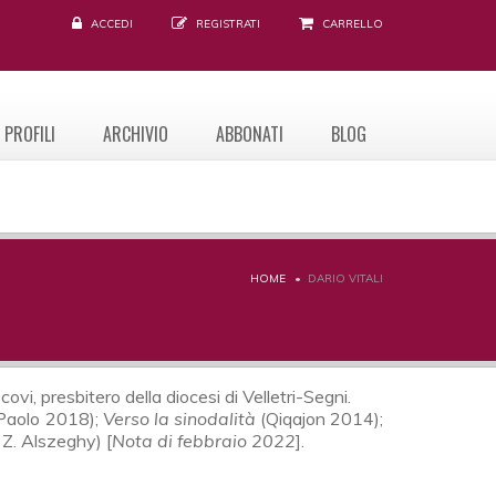
ACCEDI
REGISTRATI
CARRELLO
PROFILI
ARCHIVIO
ABBONATI
BLOG
HOME
DARIO VITALI
i, presbitero della diocesi di Velletri-Segni.
 Paolo 2018);
Verso la sinodalità
(Qiqajon 2014);
 Z. Alszeghy) [
Nota di febbraio 2022
].