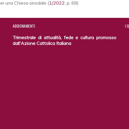
per una Chiesa sinodale (
1/2022
, p. 68)
ABBONAMENTI
I
Q
Trimestrale di attualità, fede e cultura promosso
dall'Azione Cattolica Italiana