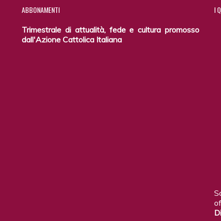
ABBONAMENTI
I
Q
Trimestrale di attualità, fede e cultura promosso
dall'Azione Cattolica Italiana
S
of
D