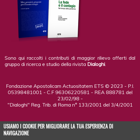
Sono qui raccolti i contributi di maggior rilievo offerti dal
gruppo di ricerca e studio della rivista
Dialoghi
.
Fondazione Apostolicam Actuositatem ETS © 2023 - P.I.
05398481001 - C.F 96306220581 - REA 888781 del
23/02/98 -
"Dialoghi" Reg. Trib. di Roma n° 133/2001 del 3/4/2001
USIAMO I COOKIE PER MIGLIORARE LA TUA ESPERIENZA DI
NAVIGAZIONE