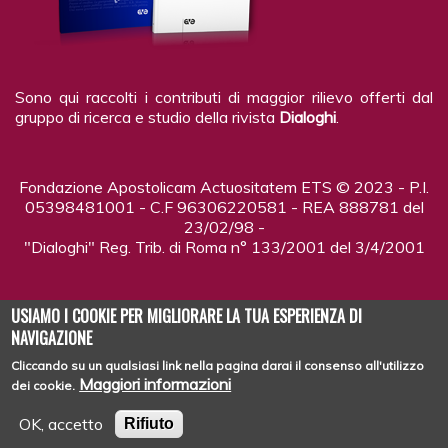
Sono qui raccolti i contributi di maggior rilievo offerti dal
gruppo di ricerca e studio della rivista
Dialoghi
.
Fondazione Apostolicam Actuositatem ETS © 2023 - P.I.
05398481001 - C.F 96306220581 - REA 888781 del
23/02/98 -
"Dialoghi" Reg. Trib. di Roma n° 133/2001 del 3/4/2001
USIAMO I COOKIE PER MIGLIORARE LA TUA ESPERIENZA DI
NAVIGAZIONE
Cliccando su un qualsiasi link nella pagina darai il consenso all'utilizzo
Copyright © 2026
DIALOGHI - LA RIVISTA
| Tutti i diritti riservati
Maggiori informazioni
dei cookie.
OK, accetto
Rifiuto