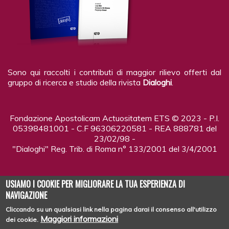
Sono qui raccolti i contributi di maggior rilievo offerti dal
gruppo di ricerca e studio della rivista
Dialoghi
.
Fondazione Apostolicam Actuositatem ETS © 2023 - P.I.
05398481001 - C.F 96306220581 - REA 888781 del
23/02/98 -
"Dialoghi" Reg. Trib. di Roma n° 133/2001 del 3/4/2001
USIAMO I COOKIE PER MIGLIORARE LA TUA ESPERIENZA DI
NAVIGAZIONE
Cliccando su un qualsiasi link nella pagina darai il consenso all'utilizzo
Copyright © 2026
DIALOGHI - LA RIVISTA
| Tutti i diritti riservati
Maggiori informazioni
dei cookie.