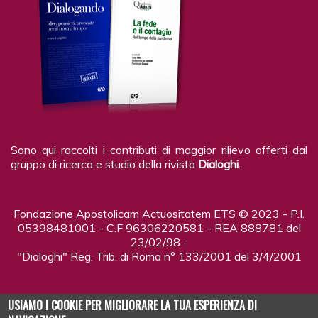
Sono qui raccolti i contributi di maggior rilievo offerti dal
gruppo di ricerca e studio della rivista
Dialoghi
.
Fondazione Apostolicam Actuositatem ETS © 2023 - P.I.
05398481001 - C.F 96306220581 - REA 888781 del
23/02/98 -
"Dialoghi" Reg. Trib. di Roma n° 133/2001 del 3/4/2001
USIAMO I COOKIE PER MIGLIORARE LA TUA ESPERIENZA DI