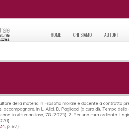
HOME
CHI SIAMO
AUTORI
ltore della materia in Filosofia morale e docente a contratto pre
re, accompagnare, in L. Alici, D. Pagliacci (a cura di), Tempo dell
e, in «Humanitas», 78 (2023), 2; Per una cura ordinata. Logica, fi
2020).
24
, p. 97)