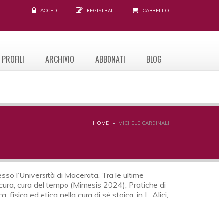
ACCEDI
REGISTRATI
CARRELLO
PROFILI
ARCHIVIO
ABBONATI
BLOG
HOME
MICHELE CARDINALI
sso l’Università di Macerata. Tra le ultime
a cura, cura del tempo (Mimesis 2024); Pratiche di
sica ed etica nella cura di sé stoica, in L. Alici,