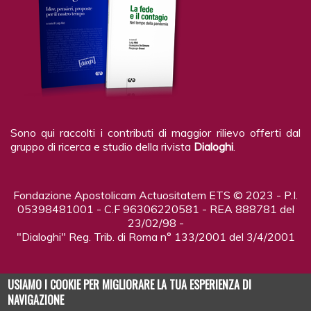
Sono qui raccolti i contributi di maggior rilievo offerti dal
gruppo di ricerca e studio della rivista
Dialoghi
.
Fondazione Apostolicam Actuositatem ETS © 2023 - P.I.
05398481001 - C.F 96306220581 - REA 888781 del
23/02/98 -
"Dialoghi" Reg. Trib. di Roma n° 133/2001 del 3/4/2001
USIAMO I COOKIE PER MIGLIORARE LA TUA ESPERIENZA DI
NAVIGAZIONE