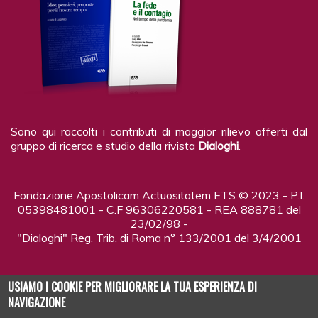
Sono qui raccolti i contributi di maggior rilievo offerti dal
gruppo di ricerca e studio della rivista
Dialoghi
.
Fondazione Apostolicam Actuositatem ETS © 2023 - P.I.
05398481001 - C.F 96306220581 - REA 888781 del
23/02/98 -
"Dialoghi" Reg. Trib. di Roma n° 133/2001 del 3/4/2001
USIAMO I COOKIE PER MIGLIORARE LA TUA ESPERIENZA DI
NAVIGAZIONE