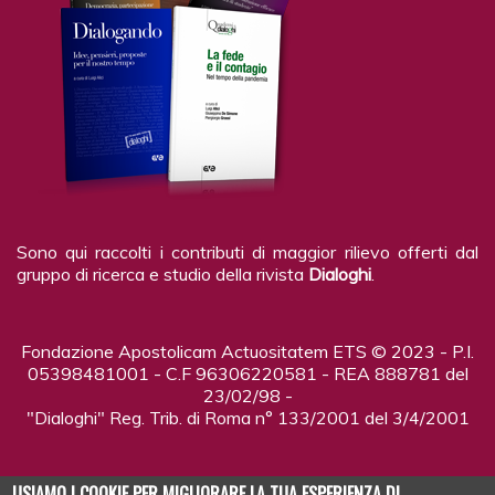
Sono qui raccolti i contributi di maggior rilievo offerti dal
gruppo di ricerca e studio della rivista
Dialoghi
.
Fondazione Apostolicam Actuositatem ETS © 2023 - P.I.
05398481001 - C.F 96306220581 - REA 888781 del
23/02/98 -
"Dialoghi" Reg. Trib. di Roma n° 133/2001 del 3/4/2001
USIAMO I COOKIE PER MIGLIORARE LA TUA ESPERIENZA DI