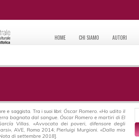
HOME
CHI SIAMO
AUTORI
F
e e saggista. Tra i suoi libri:
Óscar Romero. «Ho udito il
C
erra bagnata dal sangue. Óscar Romero e martiri di El
arcía Villas. «Avvocata dei poveri, difensore degli
arsi»
, AVE, Roma 2014;
Pierluigi Murgioni. «Dalla mia
Nota di settembre 2018
].