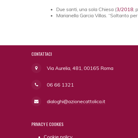
Due santi, una sola Chiesa (
3/2018
, 
Marianella Garcia Villas. “Soltanto pe
CONTATTACI
Via Aurelia, 481, 00165 Roma
06 66 1321
dialoghi@azionecattolica.it
PRIVACY
E COOKIES
Cookie policy