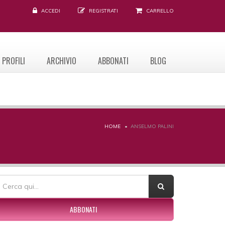
ACCEDI
REGISTRATI
CARRELLO
PROFILI
ARCHIVIO
ABBONATI
BLOG
HOME
ANSELMO PALINI
ORM DI RICERCA
erca
ABBONATI