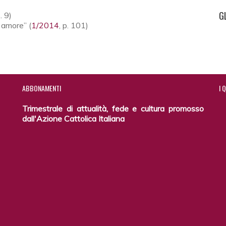
G
p. 9)
r amore” (
1/2014
, p. 101)
ABBONAMENTI
I
Q
Trimestrale di attualità, fede e cultura promosso
dall'Azione Cattolica Italiana