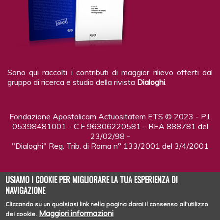
Sono qui raccolti i contributi di maggior rilievo offerti dal
gruppo di ricerca e studio della rivista
Dialoghi
.
Fondazione Apostolicam Actuositatem ETS © 2023 - P.I.
05398481001 - C.F 96306220581 - REA 888781 del
23/02/98 -
"Dialoghi" Reg. Trib. di Roma n° 133/2001 del 3/4/2001
USIAMO I COOKIE PER MIGLIORARE LA TUA ESPERIENZA DI
NAVIGAZIONE
Cliccando su un qualsiasi link nella pagina darai il consenso all'utilizzo
Copyright © 2026
DIALOGHI - LA RIVISTA
| Tutti i diritti riservati
Maggiori informazioni
dei cookie.