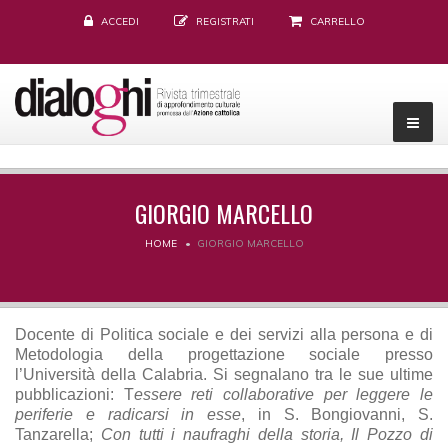
ACCEDI
REGISTRATI
CARRELLO
GIORGIO MARCELLO
HOME
GIORGIO MARCELLO
Docente di Politica sociale e dei servizi alla persona e di
Metodologia della progettazione sociale presso
l’Università della Calabria. Si segnalano tra le sue ultime
pubblicazioni: T
essere reti collaborative per leggere le
periferie e radicarsi in esse
, in S. Bongiovanni, S.
Tanzarella;
Con tutti i naufraghi della storia, Il Pozzo di