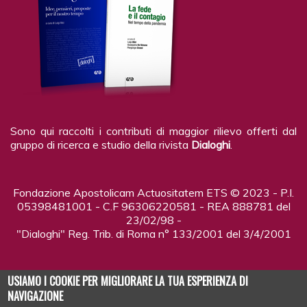
Sono qui raccolti i contributi di maggior rilievo offerti dal
gruppo di ricerca e studio della rivista
Dialoghi
.
Fondazione Apostolicam Actuositatem ETS © 2023 - P.I.
05398481001 - C.F 96306220581 - REA 888781 del
23/02/98 -
"Dialoghi" Reg. Trib. di Roma n° 133/2001 del 3/4/2001
USIAMO I COOKIE PER MIGLIORARE LA TUA ESPERIENZA DI
NAVIGAZIONE