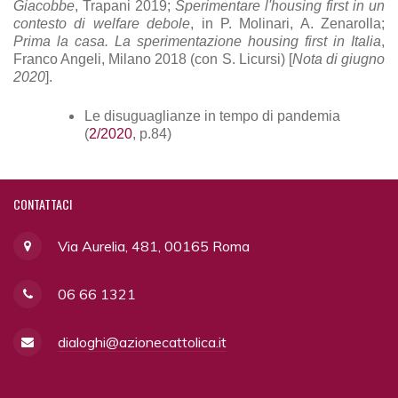
Giacobbe
, Trapani 2019;
Sperimentare l'housing first in un
contesto di welfare debole
, in P. Molinari, A. Zenarolla;
Prima la casa. La sperimentazione housing first in Italia
,
Franco Angeli, Milano 2018 (con S. Licursi) [
Nota di giugno
2020
].
Le disuguaglianze in tempo di pandemia
(
2/2020
, p.84)
CONTATTACI
Via Aurelia, 481, 00165 Roma
06 66 1321
dialoghi@azionecattolica.it