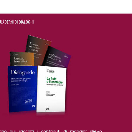
UADERNI DI DIALOGHI
ono qui raccolti i contributi di maggior rilievo