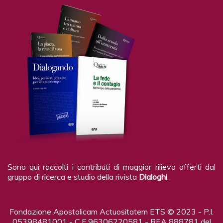
Sono qui raccolti i contributi di maggior rilievo offerti dal
gruppo di ricerca e studio della rivista
Dialoghi
.
Fondazione Apostolicam Actuositatem ETS © 2023 - P.I.
05398481001 - C.F 96306220581 - REA 888781 del