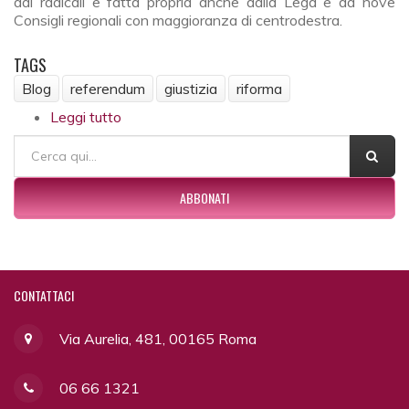
dai radicali e fatta propria anche dalla Lega e da nove
Consigli regionali con maggioranza di centrodestra.
TAGS
Blog
referendum
giustizia
riforma
Leggi tutto
su Una tornata referendaria con luci e
ombre
FORM DI RICERCA
Cerca
ABBONATI
CONTATTACI
Via Aurelia, 481, 00165 Roma
06 66 1321