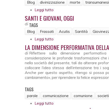
Blog
divinizzazione
morte
transumanes
Leggi tutto
su Fuoco, acqua, luce. La diviniz
SANTI E GIOVANI, OGGI
di
TAGS
Blog
Frassati
Acutis
Santità
Giovinez
Leggi tutto
su Santi e giovani, oggi
LA DIMENSIONE PERFORMATIVA DELLA 
di
Riflettere sulla dimensione performativ
considerazione le profonde trasformazioni che
nella società del presente, tali da alterare profo
collocare l’idea stessa dell’interazione tra i sogge
Anche per questo aspetto, ritengo si possa pa
cambiamento», per riprendere la felice espressio
TAGS
parole
comunicazione
comunione
societ
Leggi tutto
su La dimensione performativa de