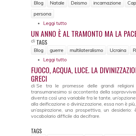
Blog
Natale
Deismo
incarnazione
Cap
persona
Leggi tutto
su Il Natale che non c'è
UN ANNO È AL TRAMONTO MA LA PAC
di
TAGS
Blog
guerre
multilateralismo
Ucraina
R
Leggi tutto
su Un anno è al tramonto ma la 
FUOCO, ACQUA, LUCE. LA DIVINIZZAZI
GRECI
di
Se tra le promesse delle grandi religioni 
transumanesimo si accontenta della sopravvivenz
diventa così una variabile fra le tante, un’opzio
alla deificazione o divinizzazione, essa non è pi
un’aspirazione, una prospettiva, un desiderio: 
vocabolario difficile da decifrare.
TAGS