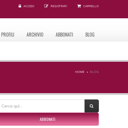
ACCEDI
REGISTRATI
CARRELLO
PROFILI
ARCHIVIO
ABBONATI
BLOG
HOME
BLOG
ORM DI RICERCA
erca
ABBONATI