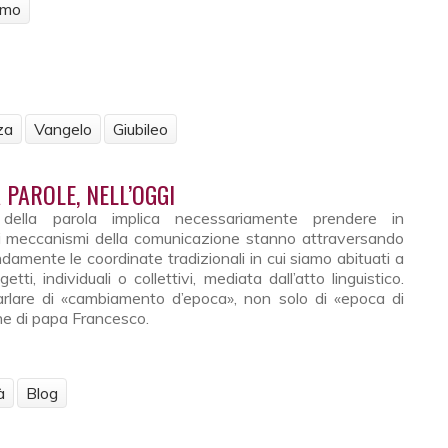
imo
zazione dell’uomo nel pensiero dei Padri greci
za
Vangelo
Giubileo
PAROLE, NELL’OGGI
a della parola implica necessariamente prendere in
 i meccanismi della comunicazione stanno attraversando
ndamente le coordinate tradizionali in cui siamo abituati a
tti, individuali o collettivi, mediata dall’atto linguistico.
rlare di «cambiamento d’epoca», non solo di «epoca di
ne di papa Francesco.
à
Blog
lla parole, nell’oggi