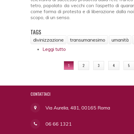
tetro, popolato da vecchi con l’aspetto di quara
come forma di protesta e di liberazione dalla noia
scopo, di un senso.
TAGS
divinizzazione
transumanesimo
umanità
Leggi tutto
su Fuoco, acqua, luce. La diviniz
PAGINE
1
2
3
4
5
CONTATTACI
Via Aurelia, 481, 00165 Roma
06 66 1321