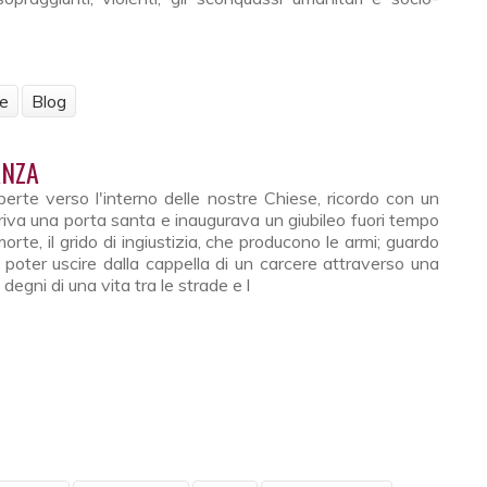
ne
Blog
i parabola per i nostri tempi
ANZA
perte verso l'interno delle nostre Chiese, ricordo con un
priva una porta santa e inaugurava un giubileo fuori tempo
orte, il grido di ingiustizia, che producono le armi; guardo
o poter uscire dalla cappella di un carcere attraverso una
egni di una vita tra le strade e l
eranza