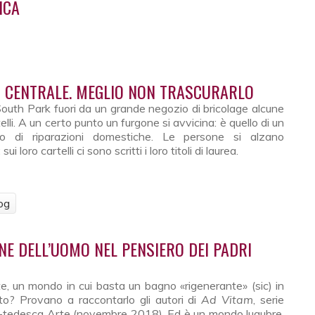
ICA
tecnica
Ù CENTRALE. MEGLIO NON TRASCURARLO
outh Park fuori da un grande negozio di bricolage alcune
li. A un certo punto un furgone si avvicina: è quello di un
to di riparazioni domestiche. Le persone si alzano
oro cartelli ci sono scritti i loro titoli di laurea.
og
più centrale. Meglio non trascurarlo
ONE DELL’UOMO NEL PENSIERO DEI PADRI
, un mondo in cui basta un bagno «rigenerante» (sic) in
to? Provano a raccontarlo gli autori di
Ad Vitam
, serie
co-tedesca Arte (novembre 2018). Ed è un mondo lugubre,