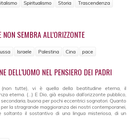
italismo
Spiritualismo
Storia
Trascendenza
E NON SEMBRA ALL'ORIZZONTE
ussa
Israele
Palestina
Cina
pace
pace non sembra all'orizzonte
ONE DELL’UOMO NEL PENSIERO DEI PADRI
(non tutte), vi è quella della beatitudine eterna, il
a eterna. (…) E Dio, già espulso dall’orizzonte pubblico,
ne secondaria, buona per pochi eccentrici sognatori. Quanto
ù, per la stragrande maggioranza dei nostri contemporanei,
è soltanto il sostantivo di una lingua misteriosa, di un