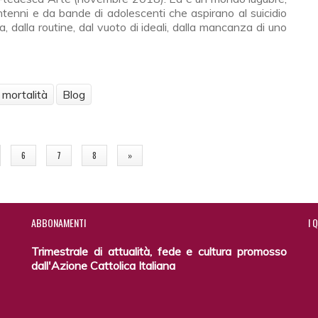
ntenni e da bande di adolescenti che aspirano al suicidio
, dalla routine, dal vuoto di ideali, dalla mancanza di uno
mortalità
Blog
zazione dell’uomo nel pensiero dei Padri greci
6
7
8
»
ABBONAMENTI
I
Q
Trimestrale di attualità, fede e cultura promosso
dall'Azione Cattolica Italiana