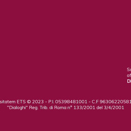
S
of
D
ositatem ETS © 2023 - P.I. 05398481001 - C.F 96306220581
"Dialoghi" Reg. Trib. di Roma n° 133/2001 del 3/4/2001