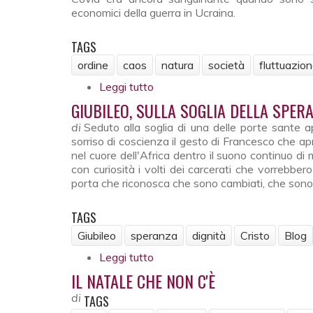
economici della guerra in Ucraina.
TAGS
ordine
caos
natura
società
fluttuazio
Leggi tutto
su Ordine dal disordine. Una quas
GIUBILEO, SULLA SOGLIA DELLA SPER
di
Seduto alla soglia di una delle porte sante a
sorriso di coscienza il gesto di Francesco che a
nel cuore dell'Africa dentro il suono continuo di m
con curiosità i volti dei carcerati che vorrebber
porta che riconosca che sono cambiati, che sono d
TAGS
Giubileo
speranza
dignità
Cristo
Blog
Leggi tutto
su Giubileo, sulla soglia della sp
IL NATALE CHE NON C'È
di
TAGS