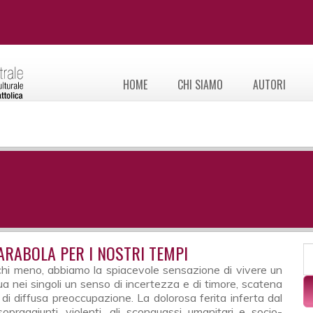
HOME
CHI SIAMO
AUTORI
ARABOLA PER I NOSTRI TEMPI
F
C
ù chi meno, abbiamo la spiacevole sensazione di vivere un
ua nei singoli un senso di incertezza e di timore, scatena
 di diffusa preoccupazione. La dolorosa ferita inferta dal
aggiunti, violenti, gli sconquassi umanitari e socio-