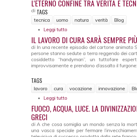
L'ETERNO CONFINE TRA VERITÀ E TECN
di
TAGS
tecnica
uomo
natura
verità
Blog
Leggi tutto
su L'eterno confine tra verità e 
IL LAVORO DI CURA SARÀ SEMPRE PI
di
In una recente episodio del cartone animato S
persone stanno sedute a terra reggendo dei cartel
cosiddetto “handyman”, un tuttofare esper
improvvisamente e prendono d’assalto il furgone: sui l
TAGS
lavoro
cura
vocazione
innovazione
Bl
Leggi tutto
su Il lavoro di cura sarà sempre 
FUOCO, ACQUA, LUCE. LA DIVINIZZAZI
GRECI
di
A che cosa somiglia un mondo senza la morte
una vasca speciale per fermare l’invecchiamen
televisiva di successo prodotta dalla rete fran