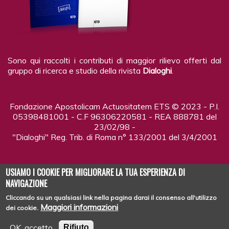
Sono qui raccolti i contributi di maggior rilievo offerti dal
gruppo di ricerca e studio della rivista
Dialoghi
.
Fondazione Apostolicam Actuositatem ETS © 2023 - P.I.
05398481001 - C.F 96306220581 - REA 888781 del
23/02/98 -
"Dialoghi" Reg. Trib. di Roma n° 133/2001 del 3/4/2001
USIAMO I COOKIE PER MIGLIORARE LA TUA ESPERIENZA DI
NAVIGAZIONE
Cliccando su un qualsiasi link nella pagina darai il consenso all'utilizzo
Copyright © 2026
DIALOGHI - LA RIVISTA
| Tutti i diritti riservati
Maggiori informazioni
dei cookie.
OK, accetto
Rifiuto