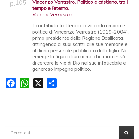
105
Vincenzo Verrastro. Politico e cristiano, tra il
tempo e l’eterno.
Valeria Verrastro
Il contributo tratteggia la vicenda umana e
politica di Vincenzo Verrastro (1919-2004),
primo presidente della Regione Basilicata,
attingendo ai suoi scritti, alle sue memorie e
al diario personale pubblicato dalla figlia. Ne
emerge la figura di un uomo che mai cessò
di cercare le vie di Dio nel suo infaticabile e
generoso impegno politico.
Facebook
WhatsApp
X
Share
FORM DI RICERCA
Cerca