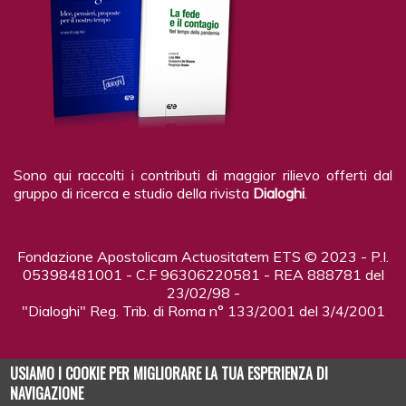
Sono qui raccolti i contributi di maggior rilievo offerti dal
gruppo di ricerca e studio della rivista
Dialoghi
.
Fondazione Apostolicam Actuositatem ETS © 2023 - P.I.
05398481001 - C.F 96306220581 - REA 888781 del
23/02/98 -
"Dialoghi" Reg. Trib. di Roma n° 133/2001 del 3/4/2001
USIAMO I COOKIE PER MIGLIORARE LA TUA ESPERIENZA DI
NAVIGAZIONE