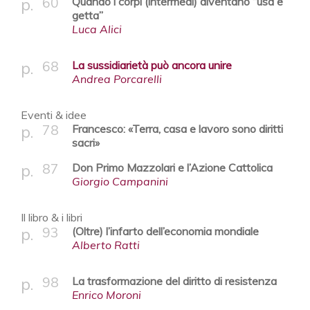
60
Quando i corpi (intermedi) diventano “usa e
getta”
Luca Alici
68
La sussidiarietà può ancora unire
Andrea Porcarelli
Eventi & idee
78
Francesco: «Terra, casa e lavoro sono diritti
sacri»
87
Don Primo Mazzolari e l’Azione Cattolica
Giorgio Campanini
Il libro & i libri
93
(Oltre) l’infarto dell’economia mondiale
Alberto Ratti
98
La trasformazione del diritto di resistenza
Enrico Moroni