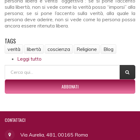
persona libera e verità “oggettiva”: se si pone l’accento
sulla libertà, non si vede come la verità possa “imporsi” alla
persona; se si pone l’accento sulla verità, alla quale la
persona deve aderire, non si vede come la persona possa
ancora essere ritenuta libera.
TAGS
verità
libertà
coscienza
Religione
Blog
Leggi tutto
su Libertà, coscienza e verità. A proposito
della libertà religiosa
FORM DI RICERCA
Cerca
ABBONATI
CONTATTACI
Via Aurelia, 481, 00165 Roma