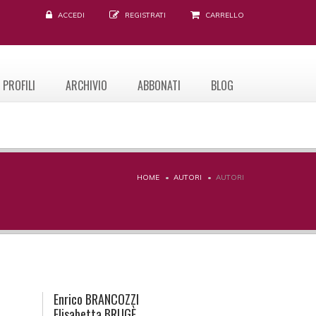
ACCEDI
REGISTRATI
CARRELLO
PROFILI
ARCHIVIO
ABBONATI
BLOG
HOME
AUTORI
AUTORI
Enrico
BRANCOZZI
Elisabetta
BRUGÈ