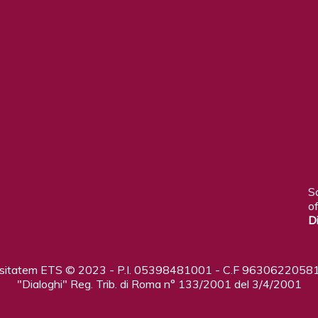
S
of
D
ositatem ETS © 2023 - P.I. 05398481001 - C.F 96306220581
"Dialoghi" Reg. Trib. di Roma n° 133/2001 del 3/4/2001