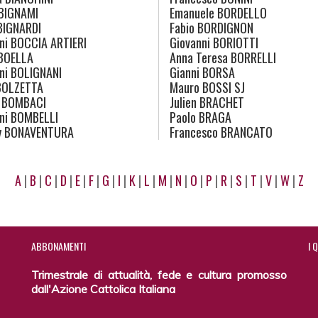
BIGNAMI
Emanuele
BORDELLO
IGNARDI
Fabio
BORDIGNON
ni
BOCCIA ARTIERI
Giovanni
BORIOTTI
BOELLA
Anna Teresa
BORRELLI
ni
BOLIGNANI
Gianni
BORSA
OLZETTA
Mauro
BOSSI SJ
BOMBACI
Julien
BRACHET
ni
BOMBELLI
Paolo
BRAGA
y
BONAVENTURA
Francesco
BRANCATO
A
|
B
|
C
|
D
|
E
|
F
|
G
|
I
|
K
|
L
|
M
|
N
|
O
|
P
|
R
|
S
|
T
|
V
|
W
|
Z
ABBONAMENTI
I
Q
Trimestrale di attualità, fede e cultura promosso
dall'Azione Cattolica Italiana