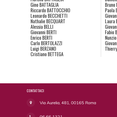
Gino
BATTAGLIA
Bruno
Riccardo
BATTOCCHIO
Paola
B
Leonardo
BECCHETTI
Giovan
Nathalie
BECQUART
Laura
Alessia
BELLI
Giovan
Giovanni
BERTI
Fabio
B
Enrico
BERTI
Nunzio
Carlo
BERTOLAZZI
Giovan
Luigi
BERZANO
Thierr
Cristiano
BETTEGA
CONTATTACI
Via Aurelia, 481, 00165 Roma
06 66 1321