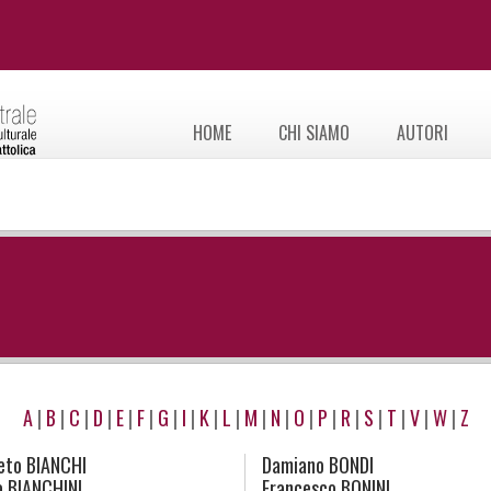
HOME
CHI SIAMO
AUTORI
A
|
B
|
C
|
D
|
E
|
F
|
G
|
I
|
K
|
L
|
M
|
N
|
O
|
P
|
R
|
S
|
T
|
V
|
W
|
Z
eto
BIANCHI
Damiano
BONDI
a
BIANCHINI
Francesco
BONINI