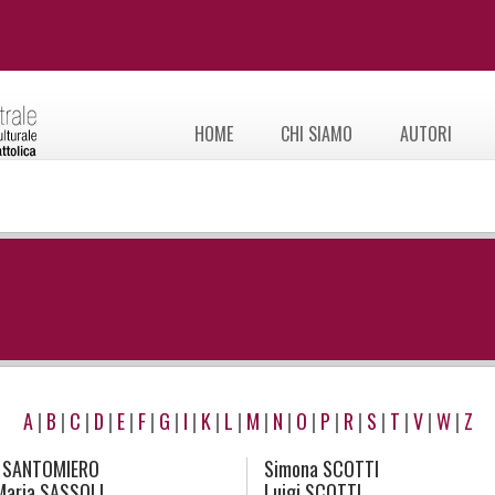
HOME
CHI SIAMO
AUTORI
A
|
B
|
C
|
D
|
E
|
F
|
G
|
I
|
K
|
L
|
M
|
N
|
O
|
P
|
R
|
S
|
T
|
V
|
W
|
Z
SANTOMIERO
Simona
SCOTTI
Maria
SASSOLI
Luigi
SCOTTI