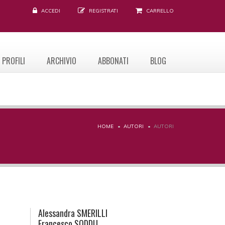
ACCEDI
REGISTRATI
CARRELLO
PROFILI
ARCHIVIO
ABBONATI
BLOG
HOME
AUTORI
AUTORI
Alessandra
SMERILLI
Francesco
SODDU