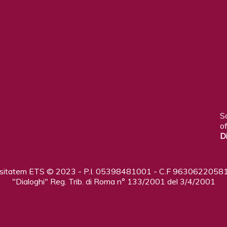
S
of
D
ositatem ETS © 2023 - P.I. 05398481001 - C.F 96306220581
"Dialoghi" Reg. Trib. di Roma n° 133/2001 del 3/4/2001