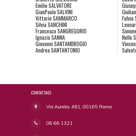
Emilio
SALVATORE
Giusep
GianPaolo
SALVINI
Giulia
Vittorio
SAMMARCO
Fulvio
Silvia
SANCHINI
Leona
Francesco
SANGREGORIO
Simon
Ignazio
SANNA
Nello
S
Giovanni
SANTAMBROGIO
Vincen
Andrea
SANTANTONIO
Salvat
CONTATTACI
Via Aurelia, 481, 00165 Roma
06 66 1321