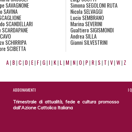
pe
SAVAGNONE
Simona
SEGOLONI RUTA
no
SAVINA
Nicola
SELVAGGI
SCAGLIONE
Lucio
SEMBRANO
rdo
SCANDELLARI
Marina
SEVERINI
e
SCARDAPANE
Gualtiero
SIGISMONDI
CAVO
Andrea
SILLA
zo
SCHIRRIPA
Gianni
SILVESTRINI
ore
SCIBETTA
A
|
B
|
C
|
D
|
E
|
F
|
G
|
I
|
K
|
L
|
M
|
N
|
O
|
P
|
R
|
S
|
T
|
V
|
W
|
Z
ABBONAMENTI
I
Q
Trimestrale di attualità, fede e cultura promosso
dall'Azione Cattolica Italiana