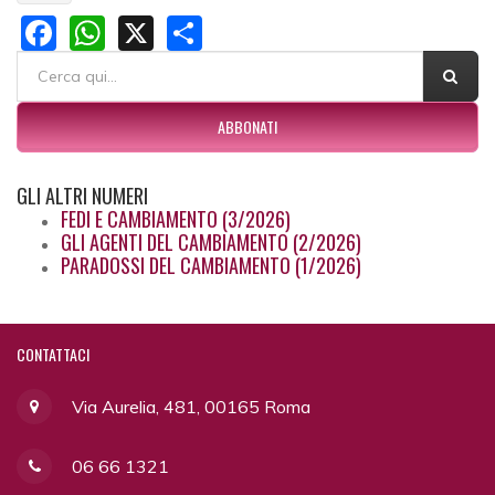
Facebook
WhatsApp
X
Share
FORM DI RICERCA
Cerca
ABBONATI
GLI
ALTRI NUMERI
FEDI E CAMBIAMENTO (3/2026)
GLI AGENTI DEL CAMBIAMENTO (2/2026)
PARADOSSI DEL CAMBIAMENTO (1/2026)
CONTATTACI
Via Aurelia, 481, 00165 Roma
06 66 1321