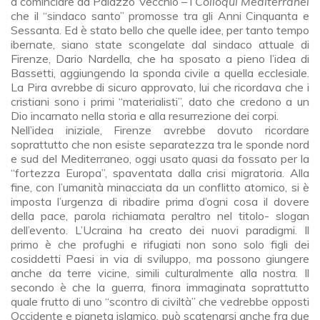
a cominciare da Palazzo Vecchio – i
Colloqui Mediterranei
che il “sindaco santo” promosse tra gli Anni Cinquanta e
Sessanta. Ed è stato bello che quelle idee, per tanto tempo
ibernate, siano state scongelate dal sindaco attuale di
Firenze, Dario Nardella, che ha sposato a pieno l’idea di
Bassetti, aggiungendo la sponda civile a quella ecclesiale.
La Pira avrebbe di sicuro approvato, lui che ricordava che i
cristiani sono i primi “materialisti”, dato che credono a un
Dio incarnato nella storia e alla resurrezione dei corpi.
Nell’idea iniziale, Firenze avrebbe dovuto ricordare
soprattutto che non esiste separatezza tra le sponde nord
e sud del Mediterraneo, oggi usato quasi da fossato per la
“fortezza Europa”, spaventata dalla crisi migratoria. Alla
fine, con l’umanità minacciata da un conflitto atomico, si è
imposta l’urgenza di ribadire prima d’ogni cosa il dovere
della pace, parola richiamata peraltro nel titolo- slogan
dell’evento. L’Ucraina ha creato dei nuovi paradigmi. Il
primo è che profughi e rifugiati non sono solo figli dei
cosiddetti Paesi in via di sviluppo, ma possono giungere
anche da terre vicine, simili culturalmente alla nostra. Il
secondo è che la guerra, finora immaginata soprattutto
quale frutto di uno “scontro di civiltà” che vedrebbe opposti
Occidente e pianeta islamico, può scatenarsi anche fra due