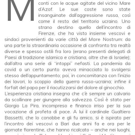
Mentre si inseguiva l’utopia di La Pira, che
conti con le acque agitate del vicino Mare
d’Azof. Le sue coste sono state
insanguinate dall’aggressione russa, così
come il resto del territorio ucraino. Uno
strano destino quello dell’incontro di
Firenze, che ha visto insieme vescovi e
sindaci provenienti da varie città del
Mare Nostrum
: da
una parte la straordinaria occasione di confronto tra realtà
diverse e spesso ostili fra loro (erano presenti delegati di
Paesi di tradizione islamica e cristiana, oltre che di Israele);
dall’altra una serie di “intoppi” nefasti. La pandemia da
covid a un certo punto aveva minacciato lo svolgersi
stesso dell’appuntamento; poi, in concomitanza con l’inizio
dei lavori, lo scoppio della guerra russo-ucraina; infine il
forfait del papa per il riacutizzarsi del dolore al ginocchio.
L’esperienza cristiana insegna che c’è sempre un calvario
da scollinare per giungere alla salvezza. Così è stato per
Giorgio La Pira, incompreso e financo irriso per la sua
vocazione di profeta di pace. A lui il cardinale Gualtiero
Bassetti, che lo conobbe e gli fu amico, si è ispirato per
l’incontro dei vescovi a Bari due anni fa e ora per le
giornate fiorentine, che hanno ricalcato – anche nei luoghi,