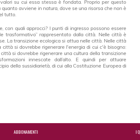
 valori su cui essa stessa è fondata. Proprio per questo
a a quanto avviene in natura, dove se una risorsa che non è
l tutto.
, con quali approcci? I punti di ingresso possono essere
ale trasformativo” rappresentato dalla città. Nelle città è
. La transizione ecologica si attua nelle città. Nelle città
città si dovrebbe rigenerare l'energia di cui c'è bisogno:
 città si dovrebbe rigenerare una cultura della transizione
formazioni innescate dall’alto. E quindi per attuare
pio della sussidiarietà, di cui alla Costituzione Europea di
ABBONAMENTI
I
Q