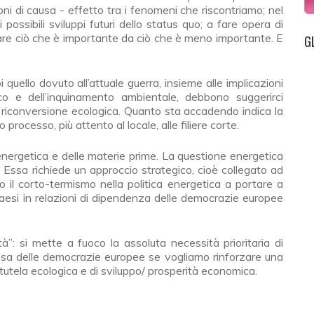
i di causa - effetto tra i fenomeni che riscontriamo; nel
ossibili sviluppi futuri dello status quo; a fare opera di
zare ciò che è importante da ciò che è meno importante. E
G
uello dovuto all’attuale guerra, insieme alle implicazioni
o e dell’inquinamento ambientale, debbono suggerirci
la riconversione ecologica. Quanto sta accadendo indica la
processo, più attento al locale, alle filiere corte.
energetica e delle materie prime. La questione energetica
 Essa richiede un approccio strategico, cioè collegato ad
o il corto-termismo nella politica energetica a portare a
Paesi in relazioni di dipendenza delle democrazie europee
à”: si mette a fuoco la assoluta necessità prioritaria di
ifesa delle democrazie europee se vogliamo rinforzare una
 tutela ecologica e di sviluppo/ prosperità economica.