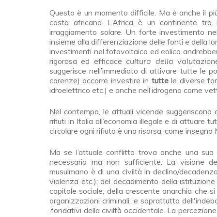
Questo è un momento difficile. Ma è anche il pi
costa africana. L’Africa è un continente tra 
irraggiamento solare. Un forte investimento nel
insieme alla differenziazione delle fonti e della 
investimenti nel fotovoltaico ed eolico andrebber
rigorosa ed efficace
cultura della
valutazion
suggerisce nell’immediato di attivare tutte le pos
carenze) occorre investire in
tutte
le diverse fon
idroelettrico etc.) e anche nell’idrogeno come vet
Nel contempo, le attuali vicende suggeriscono d
rifiuti in Italia all’economia illegale e di attuare
circolare ogni rifiuto è una risorsa, come insegn
Ma se l’attuale conflitto trova anche una sua
necessario ma non sufficiente. La visione de
musulmano è di una civiltà in declino/decadenza
violenza etc.); del decadimento della istituzione 
capitale sociale; della crescente anarchia che s
organizzazioni criminali; e soprattutto dell'indeb
,fondativi della civiltà occidentale. La percezio