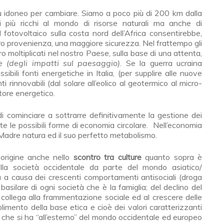
ù idoneo per cambiare. Siamo a poco più di 200 km dalla
i più ricchi al mondo di risorse naturali ma anche di
 fotovoltaico sulla costa nord dell’Africa consentirebbe,
loro provenienza, una maggiore sicurezza. Nel frattempo gli
o moltiplicati nel nostro Paese, sulla base di una attenta,
e (degli impatti sul paesaggio)
. Se la guerra ucraina
sibili fonti energetiche in Italia, (per supplire alle nuove
ti rinnovabili (dal solare all’eolico al geotermico al micro-
tore energetico.
i cominciare a sottrarre definitivamente la gestione dei
 tutte le possibili forme di economia circolare. Nell’economia
a Madre natura ed il suo perfetto metabolismo.
 origine anche nello
scontro tra culture
quanto sopra è
lla società occidentale da parte del mondo asiatico/
 a causa dei crescenti comportamenti antisociali (droga
basilare di ogni società che è la famiglia; del declino del
i collega alla frammentazione sociale ed al crescere delle
olimento della base etica e cioè dei valori caratterizzanti
ne che si ha “all’esterno” del mondo occidentale ed europeo