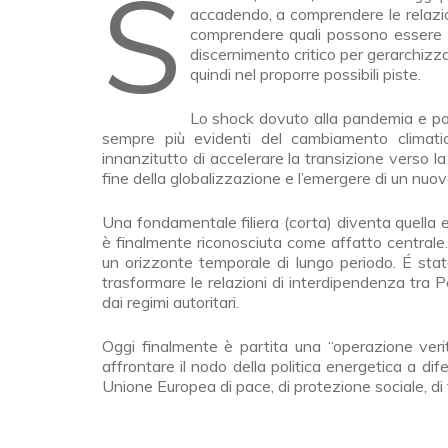
Siamo entrati in una fase di straordinaria accelerazione delle trasformazioni, piena di squilibri
accadendo, a comprendere le relazion
comprendere quali possono essere i p
discernimento critico per gerarchiz
quindi nel proporre possibili piste.
Lo shock dovuto alla pandemia e poi q
sempre più evidenti del cambiamento climatic
innanzitutto di accelerare la transizione verso 
fine della globalizzazione e l’emergere di un nuovo 
Una fondamentale filiera (corta) diventa quella 
è finalmente riconosciuta come affatto centrale.
un orizzonte temporale di lungo periodo. É stat
trasformare le relazioni di interdipendenza tra 
dai regimi autoritari.
Oggi finalmente è partita una “operazione verit
affrontare il nodo della politica energetica a d
Unione Europea di pace, di protezione sociale, di