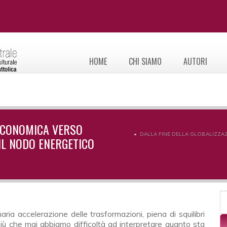
HOME
CHI SIAMO
AUTORI
 ECONOMICA VERSO
DALLA FINE DELLA GLOBALIZZAZ
 IL NODO ENERGETICO
F
C
 più che mai abbiamo difficoltà ad interpretare quanto sta