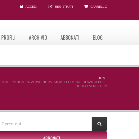
ACCEDI
REGISTRATI
CARRELLO
PROFILI
ARCHIVIO
ABBONATI
BLOG
HOME
IONE ECONOMICA VERSO NUOVI MODELLI LOCALI DI SVILUPPO: IL
NODO ENERGETICO
ORM DI RICERCA
erca
ABBONATI