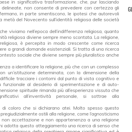
ese in significativa trasformazione, che, pur lasciando
 delineate, non consente di prevedere con certezza gli
G
nfermano, in parte smentiscono, le ipotesi che autorevoli
 metà del Novecento sull’identità religiosa delle società
he viviamo nell’epoca dell’indifferenza religiosa, quanto
unità religiosa diviene sempre meno scontata. La religione,
ligiosa, è percepita in modo crescente come ricerca
ere a grandi domande esistenziali. Si tratta di una ricerca
 contesto sociale che diviene sempre più pluralistico anche
za a identificare la religione, più che con un complesso
e con un’istituzione determinata, con la dimensione della
 difficile tracciare i contorni dal punto di vista cognitivo e
ù funzionale al desiderio di sperimentazione e di auto-
ensione spirituale rimanda più all’esperienza vissuta che
gnificativi all’inventività personale, si sottrae alla
 di coloro che si dichiarano atei. Molto spesso questo
giudizialmente ostili alla religione, come l’agnosticismo
e non accettazione e non appartenenza a una religione
hi adotta questo atteggiamento una ricerca di senso che
atica religiosa della preghiera rimane significativa ed è