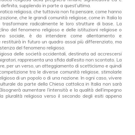
 definita, supplendo in parte a quest’ultima.
pratica religiosa, che tuttavia non fa pensare, come hanno
zzazione, che le grandi comunità religiose, come in Italia la
 trasformare radicalmente le loro strutture di base. La
ino del fenomeno religioso e delle istituzioni religiose o
iano sociale, è da intendere come allentamento e
restituirà in futuro un quadro assai più differenziato, ma
stenza del fenomeno religioso.
ligiosa delle società occidentali, destinata ad accrescersi
migratori, rappresenta una sfida dall’esito non scontato. La
are, per un verso, un atteggiamento di scetticismo e quindi
competizione tra le diverse comunità religiose, stimolarle
religiosa di un popolo o di una nazione. In ogni caso, vivere
ulturale da parte della Chiesa cattolica in Italia non sarà
Bisognerà aumentare l’intensità e la qualità dell’impegno
lla pluralità religiosa verso il secondo degli esiti appena