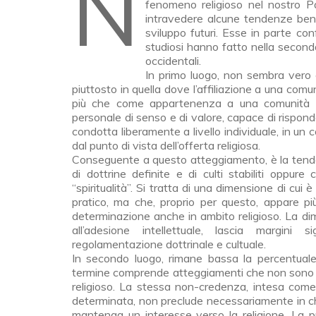
Negli ultimi anni sono state pubblicate diverse ricerche sociologiche sul fenomeno religioso in
fenomeno religioso nel nostro Pa
intravedere alcune tendenze ben
sviluppo futuri. Esse in parte co
studiosi hanno fatto nella seconda
occidentali.
In primo luogo, non sembra vero c
piuttosto in quella dove l’affiliazione a una com
più che come appartenenza a una comunità re
personale di senso e di valore, capace di rispond
condotta liberamente a livello individuale, in un
dal punto di vista dell’offerta religiosa.
Conseguente a questo atteggiamento, è la tenden
di dottrine definite e di culti stabiliti oppur
“spiritualità”. Si tratta di una dimensione di cui è
pratico, ma che, proprio per questo, appare pi
determinazione anche in ambito religioso. La dim
all’adesione intellettuale, lascia margini si
regolamentazione dottrinale e cultuale.
In secondo luogo, rimane bassa la percentuale
termine comprende atteggiamenti che non sono pre
religioso. La stessa non-credenza, intesa com
determinata, non preclude necessariamente in c
mantenga un interesse verso la religione. La pr