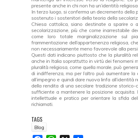
presente anche in chi non ha un’identità religiosa
In terzo luogo, si conferma un decremento della 
sostenuto i sostenitori della teoria della secolari
Chiesa cattolica, siano destinate a sparire o a
secolarizzazione, più che come inarrestabile decl
come loro totale marginalizzazione sul p
frammentazione dell’appartenenza religiosa, che 
non necessariamente meno favorevole alla persi
Questi dati indicano piuttosto che la pluralità re
anche in Italia soprattutto in virtù dei fenomeni 
pluralità religiosa, come quella morale, può gener
di indifferenza, ma per l’altro può aumentare la 
all’impegno e quindi dare nuova linfa all’identità 
della rendita di una secolare tradizione storico-c
sufficiente a mantenere la posizione acquisita. 
intellettuale e pratico per orientare la sfida de
richiamati.
TAGS
Blog