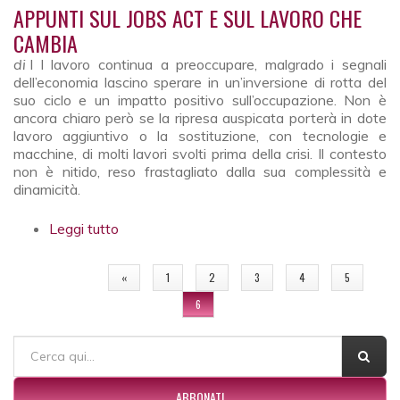
sui contenuti
APPUNTI SUL JOBS ACT E SUL LAVORO CHE
CAMBIA
di
I l lavoro continua a preoccupare, malgrado i segnali
dell’economia lascino sperare in un’inversione di rotta del
suo ciclo e un impatto positivo sull’occupazione. Non è
ancora chiaro però se la ripresa auspicata porterà in dote
lavoro aggiuntivo o la sostituzione, con tecnologie e
macchine, di molti lavori svolti prima della crisi. Il contesto
non è nitido, reso frastagliato dalla sua complessità e
dinamicità.
Leggi tutto
su Appunti sul Jobs Act e sul lavoro che
cambia
PAGINE
«
1
2
3
4
5
6
FORM DI RICERCA
Cerca
ABBONATI