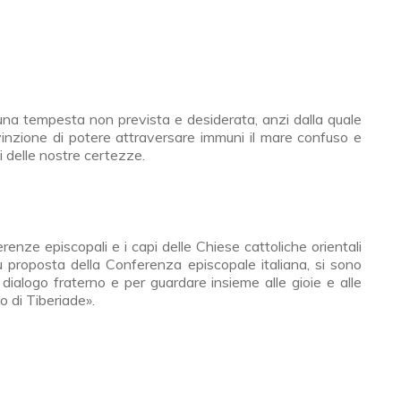
 una tempesta non prevista e desiderata, anzi dalla quale
inzione di potere attraversare immuni il mare confuso e
 delle nostre certezze.
e
erenze episcopali e i capi delle Chiese cattoliche orientali
u proposta della Conferenza episcopale italiana, si sono
dialogo fraterno e per guardare insieme alle gioie e alle
o di Tiberiade».