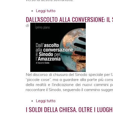
Leggi tutto
su Oltre il bipolarismo “radicale”.
DALL’ASCOLTO ALLA CONVERSIONE: IL
di
Nel discorso di chiusura del Sinodo speciale per
“piccole cose”, ma a guardare alla parte più consis
della realtà e l’indicazione dei nuovi cammini 
raccontare il Sinodo, seguendo il cammino suggeri
Leggi tutto
su Dall’ascolto alla conversione:
I SOLDI DELLA CHIESA. OLTRE I LUOG