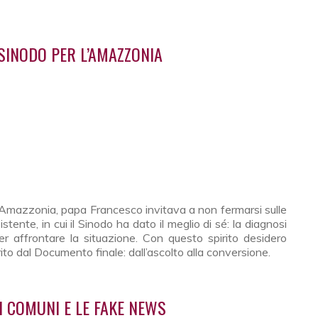
 La battaglia politica è al centro
 SINODO PER L’AMAZZONIA
 l’Amazzonia, papa Francesco invitava a non fermarsi sulle
tente, in cui il Sinodo ha dato il meglio di sé: la diagnosi
per affrontare la situazione. Con questo spirito desidero
to dal Documento finale: dall’ascolto alla conversione.
 il Sinodo per l’Amazzonia
HI COMUNI E LE FAKE NEWS