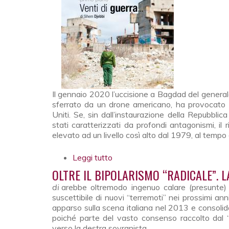
Il gennaio 2020 l’uccisione a Bagdad del genera
sferrato da un drone americano, ha provocato un
Uniti. Se, sin dall’instaurazione della Repubblic
stati caratterizzati da profondi antagonismi, il
elevato ad un livello così alto dal 1979, al tempo 
Leggi tutto
su Venti di guerra...
OLTRE IL BIPOLARISMO “RADICALE”. L
di
arebbe oltremodo ingenuo calare (presunte) 
suscettibile di nuovi “terremoti” nei prossimi anni
apparso sulla scena italiana nel 2013 e consolidato
poiché parte del vasto consenso raccolto dal “
verso la destra sovranista.