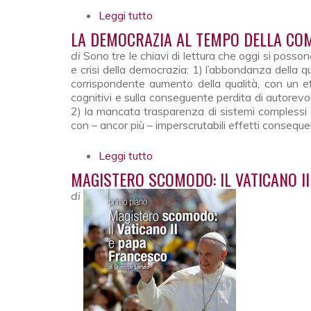
Leggi tutto
su L’Europa per un domani com
LA DEMOCRAZIA AL TEMPO DELLA CO
di
Sono tre le chiavi di lettura che oggi si posson
e crisi della democrazia: 1) l’abbondanza della q
corrispondente aumento della qualità, con un ef
cognitivi e sulla conseguente perdita di autorevo
2) la mancata trasparenza di sistemi complessi c
con – ancor più – imperscrutabili effetti conseque
Leggi tutto
su La democrazia al tempo dell
MAGISTERO SCOMODO: IL VATICANO I
di