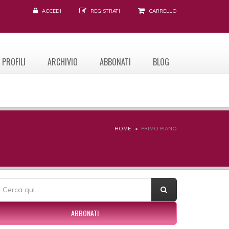
ACCEDI
REGISTRATI
CARRELLO
PROFILI
ARCHIVIO
ABBONATI
BLOG
HOME
PRIMO PIANO
ORM DI RICERCA
erca
ABBONATI