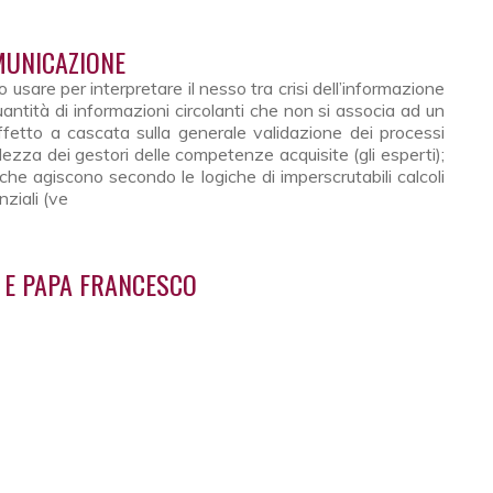
une
MUNICAZIONE
o usare per interpretare il nesso tra crisi dell’informazione
uantità di informazioni circolanti che non si associa ad un
fetto a cascata sulla generale validazione dei processi
lezza dei gestori delle competenze acquisite (gli esperti);
he agiscono secondo le logiche di imperscrutabili calcoli
nziali (ve
a comunicazione
I E PAPA FRANCESCO