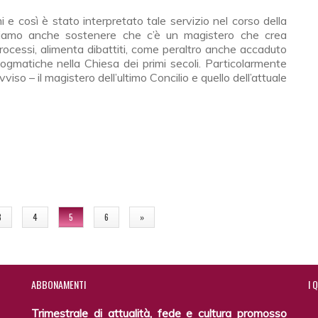
i e così è stato interpretato tale servizio nel corso della
iamo anche sostenere che c’è un ma­gistero che crea
 processi, alimenta dibattiti, come peraltro anche accaduto
dogmatiche nella Chiesa dei primi secoli. Particolarmente
so – il magistero dell’ultimo Concilio e quello dell’attuale
no II e papa Francesco
e
3
4
5
6
»
ABBONAMENTI
I
Q
Trimestrale di attualità, fede e cultura promosso