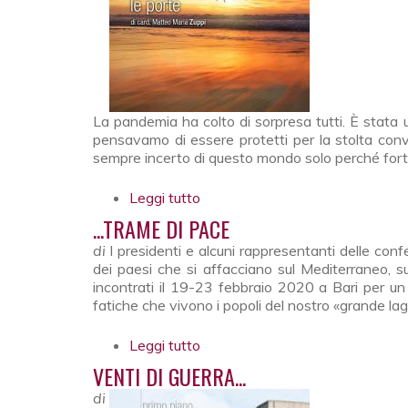
La pandemia ha colto di sorpresa tutti. È stata
pensavamo di essere protetti per la stolta conv
sempre incerto di questo mondo solo perché forti
Leggi tutto
su Come vento che apre le port
...TRAME DI PACE
di
I presidenti e alcuni rappresentanti delle conf
dei paesi che si affacciano sul Mediterraneo, s
incontrati il 19-23 febbraio 2020 a Bari per un 
fatiche che vivono i popoli del nostro «grande lag
Leggi tutto
su ...Trame di pace
VENTI DI GUERRA...
di