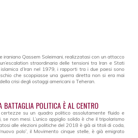
le iraniano Qassem Soleimani, realizzatasi con un attacco
’escalation straordinaria delle tensioni tra Iran e Stati
a islamica d’Iran nel 1979, i rapporti tra i due paesi sono
 rischio che scoppiasse una guerra diretta non si era mai
della crisi degli ostaggi americani a Teheran.
A BATTAGLIA POLITICA È AL CENTRO
certezze su un quadro politico assolutamente fluido e
, se non mesi. L’unico appiglio solido è che il tripolarismo
si alle elezioni politiche del 2018 è già ai titoli di coda,
nuovo polo”, il Movimento cinque stelle, è già emigrato