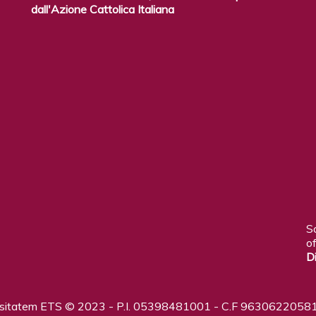
dall'Azione Cattolica Italiana
S
of
D
ositatem ETS © 2023 - P.I. 05398481001 - C.F 96306220581