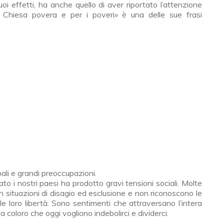
suoi effetti, ha anche quello di aver riportato l’attenzione
 Chiesa povera e per i poveri» è una delle sue frasi
uoghi comuni e le fake news
ali e grandi preoccupazioni.
to i nostri paesi ha prodotto gravi tensioni sociali. Molte
 situazioni di disagio ed esclusione e non riconoscono le
 le loro libertà. Sono sentimenti che attraversano l’intera
oloro che oggi vogliono indebolirci e dividerci.