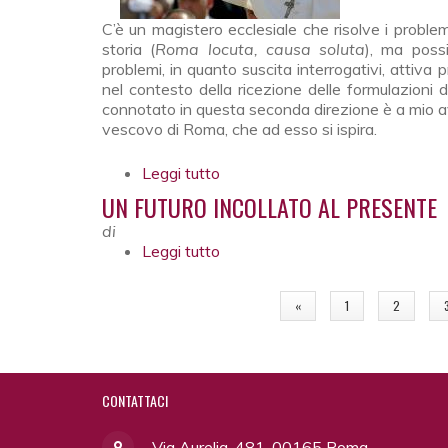
C’è un magistero ecclesiale che risolve i problem
storia (
Roma locuta, causa soluta
), ma poss
problemi, in quanto suscita interrogativi, attiva
nel contesto della ricezione delle formulazioni 
connotato in questa seconda direzione è a mio avvi
vescovo di Roma, che ad esso si ispira.
Leggi tutto
su Magistero scomodo: il Vatica
UN FUTURO INCOLLATO AL PRESENTE
di
Leggi tutto
su Un futuro incollato al present
PAGINE
«
1
2
CONTATTACI
Via Aurelia, 481, 00165 Roma