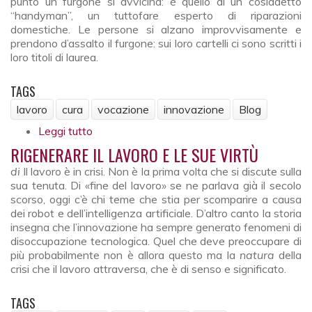
punto un furgone si avvicina: è quello di un cosiddetto
“handyman”, un tuttofare esperto di riparazioni
domestiche. Le persone si alzano improvvisamente e
prendono d’assalto il furgone: sui loro cartelli ci sono scritti i
loro titoli di laurea.
TAGS
lavoro
cura
vocazione
innovazione
Blog
Leggi tutto
su Il lavoro di cura sarà sempre più centrale.
Meglio non trascurarlo
RIGENERARE IL LAVORO E LE SUE VIRTÙ
di
Il lavoro è in crisi. Non è la prima volta che si discute sulla
sua tenuta. Di «fine del lavoro» se ne parlava già il secolo
scorso, oggi c’è chi teme che stia per scomparire a causa
dei robot e dell’intelligenza artificiale. D’altro canto la storia
insegna che l’innovazione ha sempre generato fenomeni di
disoccupazione tecnologica. Quel che deve preoccupare di
più probabilmente non è allora questo ma la
natura
della
crisi che il lavoro attraversa, che è di senso e significato.
TAGS