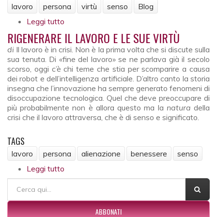
lavoro
persona
virtù
senso
Blog
Leggi tutto
su Rigenerare il lavoro e le sue virtù
RIGENERARE IL LAVORO E LE SUE VIRTÙ
di
Il lavoro è in crisi. Non è la prima volta che si discute sulla
sua tenuta. Di «fine del lavoro» se ne parlava già il secolo
scorso, oggi c’è chi teme che stia per scomparire a causa
dei robot e dell’intelligenza artificiale. D’altro canto la storia
insegna che l’innovazione ha sempre generato fenomeni di
disoccupazione tecnologica. Quel che deve preoccupare di
più probabilmente non è allora questo ma la
natura
della
crisi che il lavoro attraversa, che è di senso e significato.
TAGS
lavoro
persona
alienazione
benessere
senso
Leggi tutto
su Rigenerare il lavoro e le sue virtù
FORM DI RICERCA
Cerca
ABBONATI