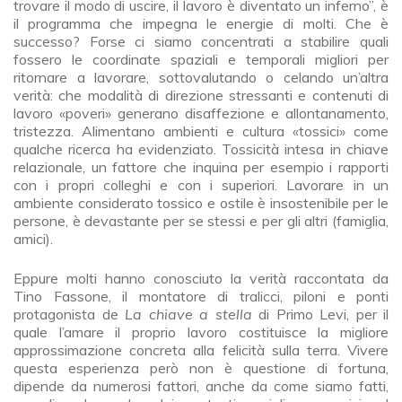
trovare il modo di uscire, il lavoro è diventato un inferno”, è
il programma che impegna le energie di molti. Che è
successo? Forse ci siamo concentrati a stabilire quali
fossero le coordinate spaziali e temporali migliori per
ritornare a lavorare, sottovalutando o celando un’altra
verità: che modalità di direzione stressanti e contenuti di
lavoro «poveri» generano disaffezione e allontanamento,
tristezza. Alimentano ambienti e cultura «tossici» come
qualche ricerca ha evidenziato. Tossicità intesa in chiave
relazionale, un fattore che inquina per esempio i rapporti
con i propri colleghi e con i superiori. Lavorare in un
ambiente considerato tossico e ostile è insostenibile per le
persone, è devastante per se stessi e per gli altri (famiglia,
amici).
Eppure molti hanno conosciuto la verità raccontata da
Tino Fassone, il montatore di tralicci, piloni e ponti
protagonista de
La chiave a stella
di Primo Levi, per il
quale l’amare il proprio lavoro costituisce la migliore
approssimazione concreta alla felicità sulla terra. Vivere
questa esperienza però non è questione di fortuna,
dipende da numerosi fattori, anche da come siamo fatti,