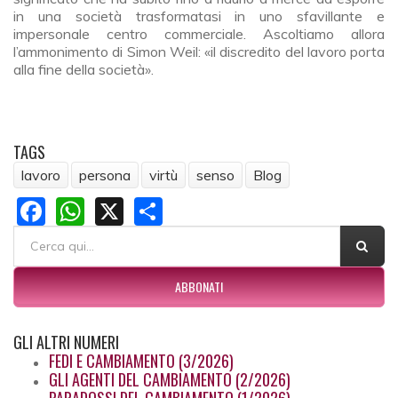
in una società trasformatasi in uno sfavillante e
impersonale centro commerciale. Ascoltiamo allora
l’ammonimento di Simon Weil: «il discredito del lavoro porta
alla fine della società».
TAGS
lavoro
persona
virtù
senso
Blog
Facebook
WhatsApp
X
Share
FORM DI RICERCA
Cerca
ABBONATI
GLI
ALTRI NUMERI
FEDI E CAMBIAMENTO (3/2026)
GLI AGENTI DEL CAMBIAMENTO (2/2026)