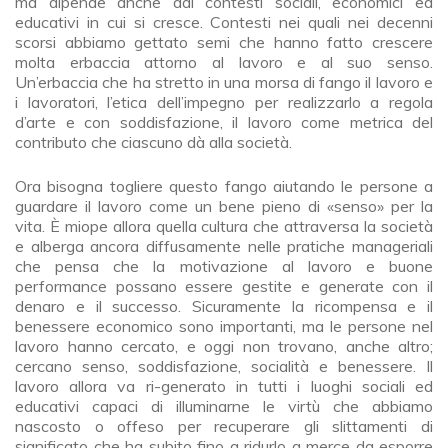
ma dipende anche dai contesti sociali, economici ed
educativi in cui si cresce. Contesti nei quali nei decenni
scorsi abbiamo gettato semi che hanno fatto crescere
molta erbaccia attorno al lavoro e al suo senso.
Un’erbaccia che ha stretto in una morsa di fango il lavoro e
i lavoratori, l’etica dell’impegno per realizzarlo a regola
d’arte e con soddisfazione, il lavoro come metrica del
contributo che ciascuno dà alla società.
Ora bisogna togliere questo fango aiutando le persone a
guardare il lavoro come un bene pieno di «senso» per la
vita. È miope allora quella cultura che attraversa la società
e alberga ancora diffusamente nelle pratiche manageriali
che pensa che la motivazione al lavoro e buone
performance possano essere gestite e generate con il
denaro e il successo. Sicuramente la ricompensa e il
benessere economico sono importanti, ma le persone nel
lavoro hanno cercato, e oggi non trovano, anche altro;
cercano senso, soddisfazione, socialità e benessere. Il
lavoro allora va ri-generato in tutti i luoghi sociali ed
educativi capaci di illuminarne le virtù che abbiamo
nascosto o offeso per recuperare gli slittamenti di
significato che ha subito fino a ridurlo a merce da esporre