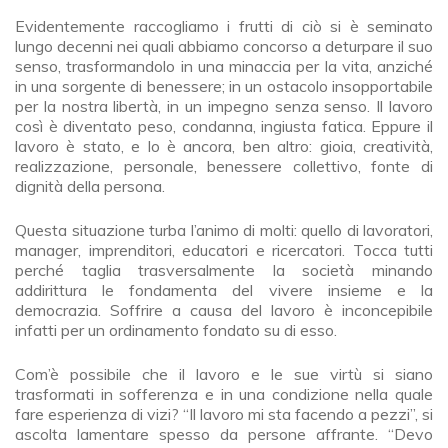
Evidentemente raccogliamo i frutti di ciò si è seminato
lungo decenni nei quali abbiamo concorso a deturpare il suo
senso, trasformandolo in una minaccia per la vita, anziché
in una sorgente di benessere; in un ostacolo insopportabile
per la nostra libertà, in un impegno senza senso. Il lavoro
così è diventato peso, condanna, ingiusta fatica. Eppure il
lavoro è stato, e lo è ancora, ben altro: gioia, creatività,
realizzazione, personale, benessere collettivo, fonte di
dignità della persona.
Questa situazione turba l’animo di molti: quello di lavoratori,
manager, imprenditori, educatori e ricercatori. Tocca tutti
perché taglia trasversalmente la società minando
addirittura le fondamenta del vivere insieme e la
democrazia. Soffrire a causa del lavoro è inconcepibile
infatti per un ordinamento fondato su di esso.
Com’è possibile che il lavoro e le sue virtù si siano
trasformati in sofferenza e in una condizione nella quale
fare esperienza di vizi? “Il lavoro mi sta facendo a pezzi”, si
ascolta lamentare spesso da persone affrante. “Devo