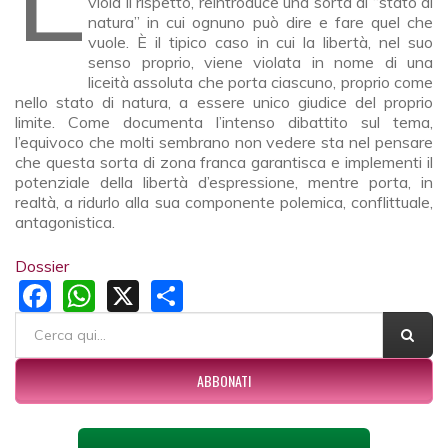
viola il rispetto, reintroduce una sorta di “stato di
natura” in cui ognuno può dire e fare quel che
vuole. È il tipico caso in cui la libertà, nel suo
senso proprio, viene violata in nome di una
liceità assoluta che porta ciascuno, proprio come
nello stato di natura, a essere unico giudice del proprio
limite. Come documenta l’intenso dibattito sul tema,
l’equivoco che molti sembrano non vedere sta nel pensare
che questa sorta di zona franca garantisca e implementi il
potenziale della libertà d’espressione, mentre porta, in
realtà, a ridurlo alla sua componente polemica, conflittuale,
antagonistica.
Dossier
Facebook
WhatsApp
X
Share
FORM DI RICERCA
Cerca
ABBONATI