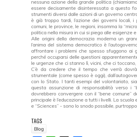
nessuna azione della grande politica (chiamiamol
essere decisamente disinteressata a questo fo
strumenti diversi dalle azioni di un governo centr
è già troppo tardi, l’azione dei governi locali, i
comuni, le province, le regioni, insomma la “mic
politica nella misura in cui si piega alle esigenze e
Alle origini della democrazia moderna un grand
l’anima del sistema democratico è l’autogoverno
affrontare i problemi che spesso sfuggono ai go
perché occuparsi delle questioni apparentemente 
le urgenze che ci stanno lì, vicini, che ci tocca
C’è da credere che il tempo che verrà dovrà e
strumentale (come spesso è oggi), dall’autogovern
con lo Stato. I tanti esempi del volontariato, 
questa assunzione di responsabilità verso i 
dovrebbero convergere con il “bene comune” de
principale è l’educazione a tutti i livelli. La scuol
e “
Sciences
” - sono lo snodo possibile, purtroppo 
TAGS
Blog