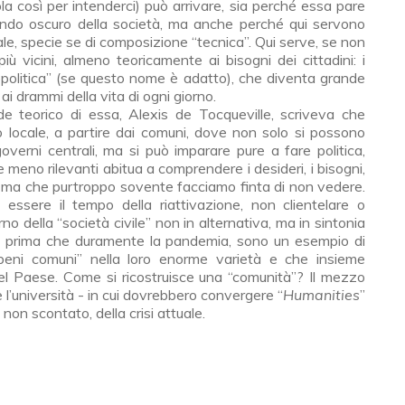
a così per intenderci) può arrivare, sia perché essa pare
ndo oscuro della società, ma anche perché qui servono
ale, specie se di composizione “tecnica”. Qui serve, se non
 più vicini, almeno teoricamente ai bisogni dei cittadini: i
ropolitica” (se questo nome è adatto), che diventa grande
 ai drammi della vita di ogni giorno.
e teorico di essa, Alexis de Tocqueville, scriveva che
 locale, a partire dai comuni, dove non solo si possono
verni centrali, ma si può imparare pure a fare politica,
meno rilevanti abitua a comprendere i desideri, i bisogni,
no, ma che purtroppo sovente facciamo finta di non vedere.
ssere il tempo della riattivazione, non clientelare o
o della “società civile” non in alternativa, ma in sintonia
sia prima che duramente la pandemia, sono un esempio di
“beni comuni” nella loro enorme varietà e che insieme
l Paese. Come si ricostruisce una “comunità”? Il mezzo
a e l’università - in cui dovrebbero convergere “
Humanities
”
non scontato, della crisi attuale.