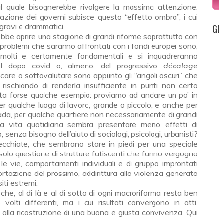
 al quale bisognerebbe rivolgere la massima attenzione.
l’azione dei governi subisce questo “effetto ombra”, i cui
 gravi e drammatici.
G
bbe aprire una stagione di grandi riforme soprattutto con
I problemi che saranno affrontati con i fondi europei sono,
 molti e certamente fondamentali e si inquadreranno
l dopo covid o, almeno, del progressivo
décalag
e
icare o sottovalutare sono appunto gli “angoli oscuri” che
rischiando di renderla insufficiente in punti non certo
ta forse qualche esempio: proviamo ad andare un po’ in
er qualche luogo di lavoro, grande o piccolo, e anche per
rada, per qualche quartiere non necessariamente di grandi
 la vita quotidiana sembra presentare meno effetti di
senza bisogno dell’aiuto di sociologi, psicologi, urbanisti?
vecchiate, che sembrano stare in piedi per una speciale
solo questione di strutture fatiscenti che fanno vergogna
 le vie, comportamenti individuali e di gruppo improntati
pportazione del prossimo, addirittura alla violenza generata
iti estremi.
he, al di là e al di sotto di ogni macroriforma resta ben
volti differenti, ma i cui risultati convergono in atti,
 alla ricostruzione di una buona e giusta convivenza. Qui