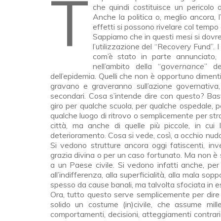
Tutti coloro che guidano un’auto sanno che nessuno specchietto retrovisore è in grado di
che quindi costituisce un pericolo
Anche la politica o, meglio ancora, 
effetti si possono rivelare col tempo
Sappiamo che in questi mesi si dovre
l’utilizzazione del “Recovery Fund”. 
com’è stato in parte annunciato,
nell’ambito della “
governance
” de
dell’epidemia. Quelli che non è opportuno diment
gravano e graveranno sull’azione governativa, 
secondari. Cosa s’intende dire con questo? Bas
giro per qualche scuola, per qualche ospedale, p
qualche luogo di ritrovo o semplicemente per st
città, ma anche di quelle più piccole, in cui
deterioramento. Cosa si vede, così, a occhio nudo, 
Si vedono strutture ancora oggi fatiscenti, in
grazia divina o per un caso fortunato. Ma non è 
a un Paese civile. Si vedono infatti anche, per
all’indifferenza, alla superficialità, alla mala so
spesso da cause banali, ma talvolta sfociata in es
Ora, tutto questo serve semplicemente per dire c
solido un costume (in)civile, che assume mille 
comportamenti, decisioni, atteggiamenti contrari