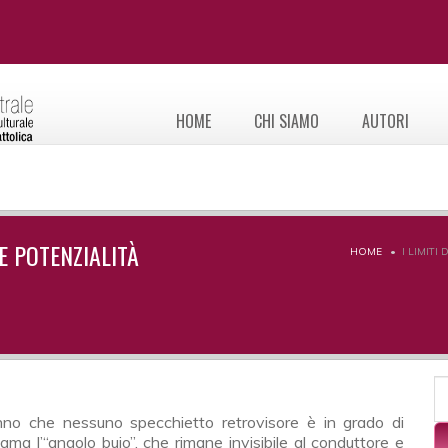
HOME
CHI SIAMO
AUTORI
LE POTENZIALITÀ
HOME
I LIMIT
F
C
ama l’“angolo buio”, che rimane invisibile al conduttore e