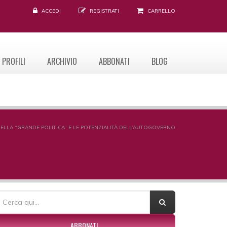
ACCEDI
REGISTRATI
CARRELLO
PROFILI
ARCHIVIO
ABBONATI
BLOG
I DELLA “GRANDE POLITICA” E LE POTENZIALITÀ DELL’AUTOGOVERNO
ORM DI RICERCA
erca
ABBONATI