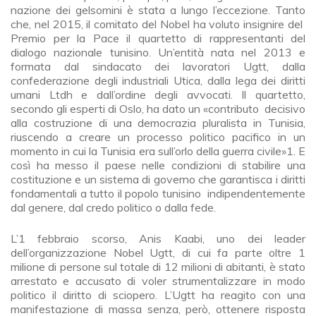
nazione dei gelsomini è stata a lungo l’eccezione. Tanto
che, nel 2015, il comitato del Nobel ha voluto insignire del
Premio per la Pace il quartetto di rappresentanti del
dialogo nazionale tunisino. Un’entità nata nel 2013 e
formata dal sindacato dei lavoratori Ugtt, dalla
confederazione degli industriali Utica, dalla lega dei diritti
umani Ltdh e dall’ordine degli avvocati. Il quartetto,
secondo gli esperti di Oslo, ha dato un «contributo decisivo
alla costruzione di una democrazia pluralista in Tunisia,
riuscendo a creare un processo politico pacifico in un
momento in cui la Tunisia era sull’orlo della guerra civile»1. E
così ha messo il paese nelle condizioni di stabilire una
costituzione e un sistema di governo che garantisca i diritti
fondamentali a tutto il popolo tunisino indipendentemente
dal genere, dal credo politico o dalla fede.
L’1 febbraio scorso, Anis Kaabi, uno dei leader
dell’organizzazione Nobel Ugtt, di cui fa parte oltre 1
milione di persone sul totale di 12 milioni di abitanti, è stato
arrestato e accusato di voler strumentalizzare in modo
politico il diritto di sciopero. L’Ugtt ha reagito con una
manifestazione di massa senza, però, ottenere risposta