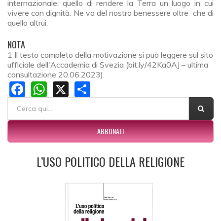
internazionale: quello di rendere la Terra un luogo in cui
vivere con dignità. Ne va del nostro benessere oltre che di
quello altrui.
NOTA
1 Il testo completo della motivazione si può leggere sul sito
ufficiale dell'Accademia di Svezia (bit.ly/42Ka0AJ – ultima
consultazione 20.06.2023).
Facebook
WhatsApp
X
Share
FORM DI RICERCA
Cerca
ABBONATI
L’USO POLITICO DELLA RELIGIONE