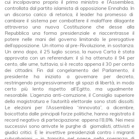
cui incolpavano proprio il primo ministro e l’Assemblea,
controllata dal partito islamista di opposizione Ennahda. In
un discorso carico di retorica, il leader ha promesso di
cambiare il sistema per combattere il malaffare dilagante
attraverso una nuova Costituzione che desse alla
Repubblica una forma presidenziale e riaccentrasse il
potere nelle mani del governo limitando le prerogative
dell’opposizione. Un ritorno al pre-Rivoluzione, in sostanza.
Un anno dopo, il 25 luglio scorso, la nuova Carta è stata
approvata con un referendum: il sì ha ottenuto il 94 per
cento, alle urne, tuttavia, si è recato appena il 30 per cento
dei cittadini. Fin dal congelamento del Parlamento, il
presidente ha iniziato a governare per decreto,
restringendo progressivamente gli spazi di libertà, in modo
certo più lento rispetto all’Egitto, ma ugualmente
nesorabile. L’agenzia anti-corruzione, il Consiglio superiore
della magistratura e l’autorità elettorale sono stati dissolti.
Le elezioni per l’Assemblea “rinnovata”, a dicembre,
boicottata dalle principali forze politiche, hanno registrato il
record negativo di partecipazione: appena l’8,8%. Nei mesi
successivi sono arrivate le purghe di giornalisti, attivisti e
giudici critici. E le invettive presidenziali contro i migranti
subsahariani – in transito nel paese nella speranza di