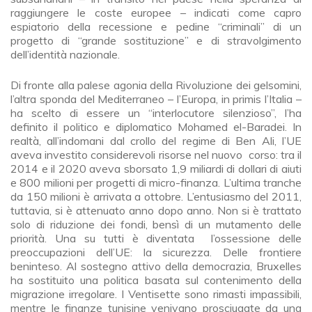
raggiungere le coste europee – indicati come capro
espiatorio della recessione e pedine “criminali” di un
progetto di “grande sostituzione” e di stravolgimento
dell’identità nazionale.
Di fronte alla palese agonia della Rivoluzione dei gelsomini,
l’altra sponda del Mediterraneo – l’Europa, in primis l’Italia –
ha scelto di essere un “interlocutore silenzioso”, l’ha
definito il politico e diplomatico Mohamed el-Baradei. In
realtà, all’indomani dal crollo del regime di Ben Ali, l’UE
aveva investito considerevoli risorse nel nuovo corso: tra il
2014 e il 2020 aveva sborsato 1,9 miliardi di dollari di aiuti
e 800 milioni per progetti di micro-finanza. L’ultima tranche
da 150 milioni è arrivata a ottobre. L’entusiasmo del 2011,
tuttavia, si è attenuato anno dopo anno. Non si è trattato
solo di riduzione dei fondi, bensì di un mutamento delle
priorità. Una su tutti è diventata l’ossessione delle
preoccupazioni dell’UE: la sicurezza. Delle frontiere
beninteso. Al sostegno attivo della democrazia, Bruxelles
ha sostituito una politica basata sul contenimento della
migrazione irregolare. I Ventisette sono rimasti impassibili,
mentre le finanze tunisine venivano prosciugate da una