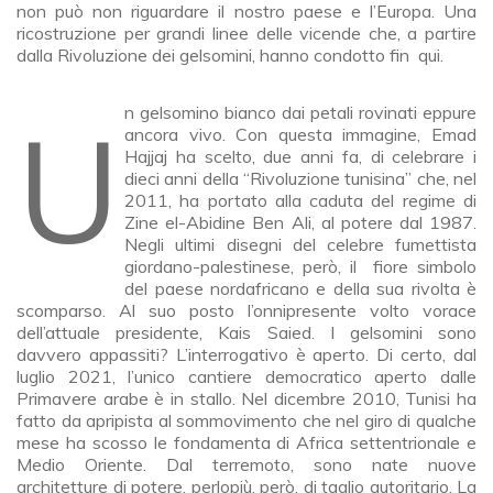
non può non riguardare il nostro paese e l’Europa. Una
ricostruzione per grandi linee delle vicende che, a partire
dalla Rivoluzione dei gelsomini, hanno condotto fin qui.
Un gelsomino bianco dai petali rovinati eppure
ancora vivo. Con questa immagine, Emad
Hajjaj ha scelto, due anni fa, di celebrare i
dieci anni della “Rivoluzione tunisina” che, nel
2011, ha portato alla caduta del regime di
Zine el-Abidine Ben Ali, al potere dal 1987.
Negli ultimi disegni del celebre fumettista
giordano-palestinese, però, il fiore simbolo
del paese nordafricano e della sua rivolta è
scomparso. Al suo posto l’onnipresente volto vorace
dell’attuale presidente, Kais Saied. I gelsomini sono
davvero appassiti? L’interrogativo è aperto. Di certo, dal
luglio 2021, l’unico cantiere democratico aperto dalle
Primavere arabe è in stallo. Nel dicembre 2010, Tunisi ha
fatto da apripista al sommovimento che nel giro di qualche
mese ha scosso le fondamenta di Africa settentrionale e
Medio Oriente. Dal terremoto, sono nate nuove
architetture di potere, perlopiù, però, di taglio autoritario. La