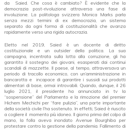
da Saied. Che cosa è cambiato? È evidente che la
democrazia post-rivoluzione attraversa una fase di
involuzione. La politologa svizzera Monica Marks parla
senza mezzi termini di ex democrazia, un sistema
separato da ogni forma di costituzionalità che avanza
rapidamente verso una rigida autocrazia.
Eletto nel 2019, Saied è un docente di diritto
costituzionale e un outsider della politica. La sua
campagna, incentrata sulla lotta alla corruzione, gli ha
garantito il sostegno dei giovani, esasperati dai continui
scandali di mazzette. Il paese, al tempo, attraversava un
periodo di tracollo economico, con un’amministrazione in
bancarotta e incapace di garantire i sussidi sui prodotti
alimentari di base, ormai introvabili. Quando, dunque, il 26
luglio 2021, il presidente ha annunciato in tv la
“sospensione” del Parlamento e la rimozione del premier
Hichem Mechichi per “fare pulizia”, una parte importante
della società civile l’ha sostenuto. In effetti, Saied è riuscito
a cogliere il momento più idoneo. Il giorno prima del colpo di
mano, la folla aveva inondato Avenue Bourghiba per
protestare contro la gestione della pandemia. Fallimento di