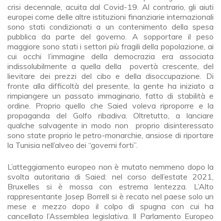
crisi decennale, acuita dal Covid-19. Al contrario, gli aiuti
europei come delle altre istituzioni finanziarie internazionali
sono stati condizionati a un contenimento della spesa
pubblica da parte del governo. A sopportare il peso
maggiore sono stati i settori più fragili della popolazione, ai
cui occhi l’immagine della democrazia era associata
indissolubilmente a quella della povertà crescente, del
lievitare dei prezzi del cibo e della disoccupazione. Di
fronte alla difficoltà del presente, la gente ha iniziato a
rimpiangere un passato immaginario, fatto di stabilità e
ordine. Proprio quello che Saied voleva riproporre e la
propaganda del Golfo ribadiva. Oltretutto, a lanciare
qualche salvagente in modo non proprio disinteressato
sono state proprio le petro-monarchie, ansiose di riportare
la Tunisia nell’alveo dei “governi forti”.
L’atteggiamento europeo non è mutato nemmeno dopo la
svolta autoritaria di Saied: nel corso dell’estate 2021,
Bruxelles si è mossa con estrema lentezza. L’Alto
rappresentante Josep Borrell si è recato nel paese solo un
mese e mezzo dopo il colpo di spugna con cui ha
cancellato l’Assemblea legislativa. Il Parlamento Europeo