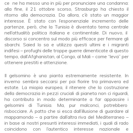
ce ne ha messo uno in più per pronunciare una condanna:
alla fine, il 21 ottobre scorso, Strasburgo ha chiesto il
ritorno alla democrazia. Da allora, c’è stato un maggior
interesse. È stato con l’esponenziale incremento delle
partenze, però, che la Tunisia è diventato tema centrale
nell’attualità politica italiana e continentale. Di nuovo, il
discorso si concentra sul modo più efficace per fermare gli
sbarchi. Saied lo sa e utilizza questi ultimi e i migranti
indifesi – profughi delle troppe guerre dimenticate di questo
tempo, dall’Afghanistan, al Congo, al Mali – come “leva” per
ottenere prestiti e attenzione.
Il gelsomino è una pianta estremamente resistente. In
inverno sembra seccarsi per poi fiorire tra primavera ed
estate. La miopia europea, il ritenere che la costruzione
della democrazia in pezzi cruciali di pianeta non ci riguardi,
ha contributo in modo determinante a far appassire i
gelsomini di Tunisia. Ma, pur malconci, potrebbero
risbocciare. A patto che si esca dall’illusione di guardare al
mappamondo – a partire dall’altra riva del Mediterraneo –
in base ai nostri presunti interessi immediati, i quali di rado
coincidono con l’autentico interesse nazionale e