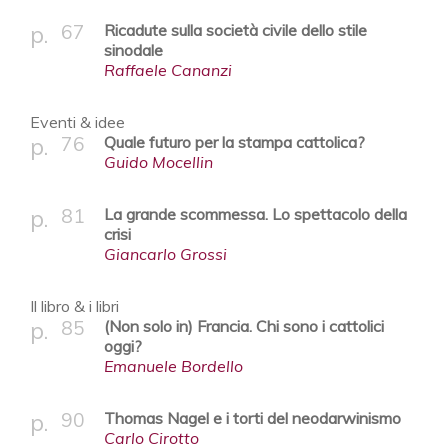
67
Ricadute sulla società civile dello stile
sinodale
Raffaele Cananzi
Eventi & idee
76
Quale futuro per la stampa cattolica?
Guido Mocellin
81
La grande scommessa. Lo spettacolo della
crisi
Giancarlo Grossi
Il libro & i libri
85
(Non solo in) Francia. Chi sono i cattolici
oggi?
Emanuele Bordello
90
Thomas Nagel e i torti del neodarwinismo
Carlo Cirotto