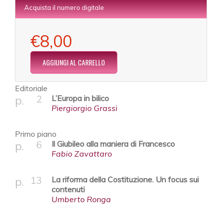
Acquista il numero digitale
€8,00
Editoriale
2
L’Europa in bilico
Piergiorgio Grassi
Primo piano
6
Il Giubileo alla maniera di Francesco
Fabio Zavattaro
13
La riforma della Costituzione. Un focus sui
contenuti
Umberto Ronga