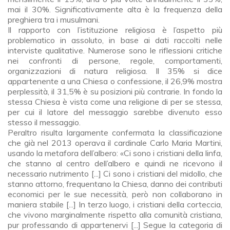
mai il 30%. Significativamente alta è la frequenza della
preghiera tra i musulmani.
Il rapporto con l’istituzione religiosa è l’aspetto più
problematico in assoluto, in base ai dati raccolti nelle
interviste qualitative. Numerose sono le riflessioni critiche
nei confronti di persone, regole, comportamenti,
organizzazioni di natura religiosa. Il 35% si dice
appartenente a una Chiesa o confessione, il 26,9% mostra
perplessità, il 31,5% è su posizioni più contrarie. In fondo la
stessa Chiesa è vista come una religione di per se stessa,
per cui il latore del messaggio sarebbe divenuto esso
stesso il messaggio.
Peraltro risulta largamente confermata la classificazione
che già nel 2013 operava il cardinale Carlo Maria Martini,
usando la metafora dell’albero: «Ci sono i cristiani della linfa,
che stanno al centro dell’albero e quindi ne ricevono il
necessario nutrimento [...] Ci sono i cristiani del midollo, che
stanno attorno, frequentano la Chiesa, danno dei contributi
economici per le sue necessità, però non collaborano in
maniera stabile [...] In terzo luogo, i cristiani della corteccia,
che vivono marginalmente rispetto alla comunità cristiana,
pur professando di appartenervi [...] Segue la categoria di