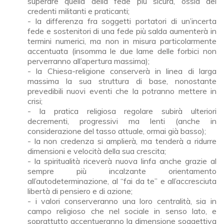
superare quella della fede più sicura, ossia dei
credenti militanti e praticanti;
- la differenza fra soggetti portatori di un’incerta
fede e sostenitori di una fede più salda aumenterà in
termini numerici, ma non in misura particolarmente
accentuata (insomma le due lame delle forbici non
perverranno all’apertura massima);
- la Chiesa-religione conserverà in linea di larga
massima la sua struttura di base, nonostante
prevedibili nuovi eventi che la potranno mettere in
crisi;
- la pratica religiosa regolare subirà ulteriori
decrementi, progressivi ma lenti (anche in
considerazione del tasso attuale, ormai già basso);
- la non credenza si amplierà, ma tenderà a ridurre
dimensioni e velocità della sua crescita;
- la spiritualità riceverà nuova linfa anche grazie al
sempre più incalzante orientamento
all’autodeterminazione, al “fai da te” e all’accresciuta
libertà di pensiero e di azione;
- i valori conserveranno una loro centralità, sia in
campo religioso che nel sociale in senso lato, e
soprattutto accentueranno la dimensione soggettiva