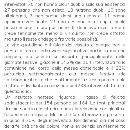
intervistati 75 non hanno alcun dubbio sulla sua esistenza,
27 pensano che non esista, 13 nutrono dubbi, 10 sono
altalenanti, 7 non sanno darsi una risposta, 11 hanno
opinioni diversificate, 21 non riescono a far capire quale
possa essere la loro posizione. In definitiva circa la metà
crede fermamente, meno di un quinto non crede affatto,
ma tutto il resto ondeggia fra varie possibilità.
La vita quotidiana è il fulcro del vissuto e dunque ben si
presta a fornire indicazioni significative anche in materia
religiosa, ma questa si riscontra principalmente nelle
giornate festive, giacché il 14,2% dei 164 intervistati fa la
comunione nel corso della messa domenicale e il 22%
partecipa settimanalmente alla messa festiva (da
sottolineare il fatto che esattamente la stessa percentuale
è stata individuata in relazione ai 3238 intervistati tramite
questionario).
Un risultato inatteso riguarda il tasso di felicità:
soddisfacente per 154 persone su 164. Le fonti principali
di gioia sono la nascita di un figlio, la relazione con gli altri e
l’esperienza religiosa. Ma anche la sofferenza è presente
in quasi il 70% degli intervistati. Nondimeno, sia nel caso
della felicità che del dolore, non si evidenzia un riferimento