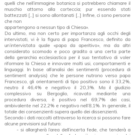
quelli che nell’immagine botanica si potrebbero chiamare il
muschio attorno alla corteccia; pur essendo stati
battezzati [...] si sono allontanati [...] Infine, ci sono persone
che non
appartengono a nessun tipo di Chiesa».
Da ultimo, ma non certo per importanza agli occhi degli
intervistati, vi è la figura di papa Francesco, definito da
un’intervistata quale «papa da aperitivo», ma da altri
considerato scomodo e poco gradito a una certa parte
della gerarchia ecclesiastica per il suo tentativo di voler
riformare la Chiesa e innovare molti usi, comportamenti e
linguaggi. In base all’analisi dei sentimenti (procedura di
sentiment analysis) che le persone nutrono verso papa
Francesco, gli orientamenti di tipo positivo sono il 33,2%,
neutro il 46,4% e negativo il 20,3%. Ma il giudizio
complessivo su Bergoglio, ricavato mediante una
procedura diversa, è positivo nel 69,7% dei casi,
ambivalente nel 22,2% e negativo nell’8,1%. In generale, il
totale dei consenzienti supera quello dei dissenzienti.
Secondo i dati raccolti attraverso la ricerca si possono fare
alcune previsioni sul futuro:
- si allargherà l’area dell’incerta fede, che tenderà a