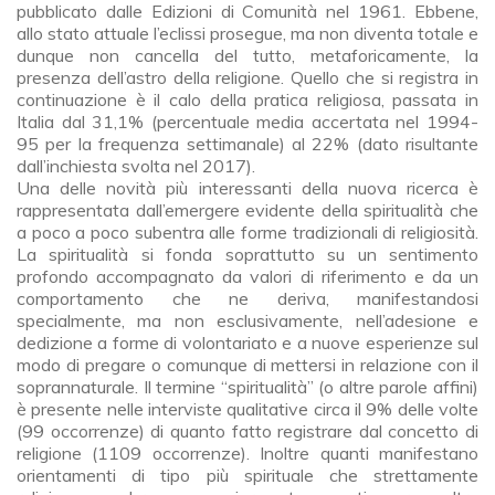
pubblicato dalle Edizioni di Comunità nel 1961. Ebbene,
allo stato attuale l’eclissi prosegue, ma non diventa totale e
dunque non cancella del tutto, metaforicamente, la
presenza dell’astro della religione. Quello che si registra in
continuazione è il calo della pratica religiosa, passata in
Italia dal 31,1% (percentuale media accertata nel 1994-
95 per la frequenza settimanale) al 22% (dato risultante
dall’inchiesta svolta nel 2017).
Una delle novità più interessanti della nuova ricerca è
rappresentata dall’emergere evidente della spiritualità che
a poco a poco subentra alle forme tradizionali di religiosità.
La spiritualità si fonda soprattutto su un sentimento
profondo accompagnato da valori di riferimento e da un
comportamento che ne deriva, manifestandosi
specialmente, ma non esclusivamente, nell’adesione e
dedizione a forme di volontariato e a nuove esperienze sul
modo di pregare o comunque di mettersi in relazione con il
soprannaturale. Il termine “spiritualità” (o altre parole affini)
è presente nelle interviste qualitative circa il 9% delle volte
(99 occorrenze) di quanto fatto registrare dal concetto di
religione (1109 occorrenze). Inoltre quanti manifestano
orientamenti di tipo più spirituale che strettamente