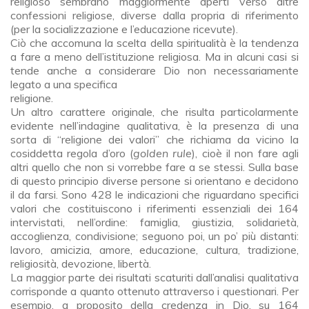
religioso sembrano maggiormente aperti verso altre
confessioni religiose, diverse dalla propria di riferimento
(per la socializzazione e l’educazione ricevute).
Ciò che accomuna la scelta della spiritualità è la tendenza
a fare a meno dell’istituzione religiosa. Ma in alcuni casi si
tende anche a considerare Dio non necessariamente
legato a una specifica
religione.
Un altro carattere originale, che risulta particolarmente
evidente nell’indagine qualitativa, è la presenza di una
sorta di “religione dei valori” che richiama da vicino la
cosiddetta regola d’oro (
golden rule
), cioè il non fare agli
altri quello che non si vorrebbe fare a se stessi. Sulla base
di questo principio diverse persone si orientano e decidono
il da farsi. Sono 428 le indicazioni che riguardano specifici
valori che costituiscono i riferimenti essenziali dei 164
intervistati, nell’ordine: famiglia, giustizia, solidarietà,
accoglienza, condivisione; seguono poi, un po’ più distanti:
lavoro, amicizia, amore, educazione, cultura, tradizione,
religiosità, devozione, libertà.
La maggior parte dei risultati scaturiti dall’analisi qualitativa
corrisponde a quanto ottenuto attraverso i questionari. Per
esempio, a proposito della credenza in Dio, su 164