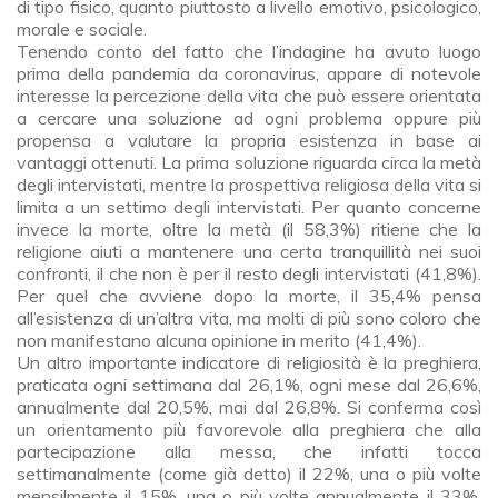
di tipo fisico, quanto piuttosto a livello emotivo, psicologico,
morale e sociale.
Tenendo conto del fatto che l’indagine ha avuto luogo
prima della pandemia da coronavirus, appare di notevole
interesse la percezione della vita che può essere orientata
a cercare una soluzione ad ogni problema oppure più
propensa a valutare la propria esistenza in base ai
vantaggi ottenuti. La prima soluzione riguarda circa la metà
degli intervistati, mentre la prospettiva religiosa della vita si
limita a un settimo degli intervistati. Per quanto concerne
invece la morte, oltre la metà (il 58,3%) ritiene che la
religione aiuti a mantenere una certa tranquillità nei suoi
confronti, il che non è per il resto degli intervistati (41,8%).
Per quel che avviene dopo la morte, il 35,4% pensa
all’esistenza di un’altra vita, ma molti di più sono coloro che
non manifestano alcuna opinione in merito (41,4%).
Un altro importante indicatore di religiosità è la preghiera,
praticata ogni settimana dal 26,1%, ogni mese dal 26,6%,
annualmente dal 20,5%, mai dal 26,8%. Si conferma così
un orientamento più favorevole alla preghiera che alla
partecipazione alla messa, che infatti tocca
settimanalmente (come già detto) il 22%, una o più volte
mensilmente il 15%, una o più volte annualmente il 33%,