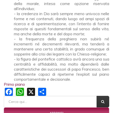
della morale, intesa come opzione riservata
all’individuo;
- la credenza in Dio sarà sempre meno univoca nelle
forme e nei contenuti, dando luogo ad ampi spazi di
ricerca e di sperimentazione, con l’intento di fornire
risposte ai quesiti fondamentali sul senso della vita,
ma anche della morte e del dopo morte;
- la frequenza della preghiera non subirà né
incrementi né decrementi rilevanti, ma tenderà a
mantenere una certa stabilità, in grado comunque di
sopperire alla crisi dei legami con la Chiesa-religione;
- la figura del pontefice cattolico avrà ancora una sua
centralità e affidabilità, ma molto dipenderà dalle
caratteristiche dei successori di papa Francesco, ben
difficilmente capaci di ripeterne l’exploit sul piano
comportamentale e decisionale.
Primo piano
Facebook
WhatsApp
X
Share
FORM DI RICERCA
Cerca