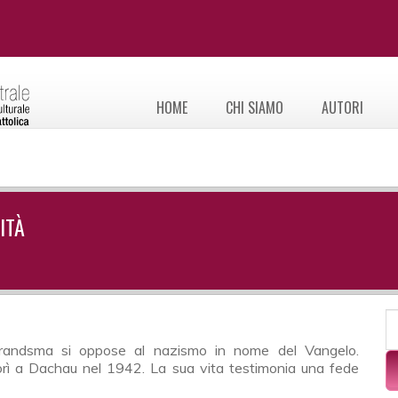
HOME
CHI SIAMO
AUTORI
ITÀ
F
C
to Brandsma si oppose al nazismo in nome del Vangelo.
orì a Dachau nel 1942. La sua vita testimonia una fede