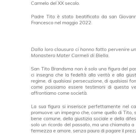
Carmelo del XX secolo.
Padre Tito è stato beatificato da san Giova
Francesco nel maggio 2022.
Dalla loro clausura ci hanno fatto pervenire u
Monastero Mater Carmeli di Biella.
San Tito Brandsma non è solo una figura del pass
ci insegna che la fedeltà alla verità e alla giusti
regime, di qualsiasi persecuzione, di qualsiasi form
come possiamo essere testimoni di questa verit
affrontiamo come società.
La sua figura si inserisce perfettamente nel ca
promuove: un impegno che, come quello di Tito, s
bene comune, della giustizia sociale e della dife
solo un ricordo del passato, ma una chiamata a es
fermezza e amore, senza paura di pagare il prez