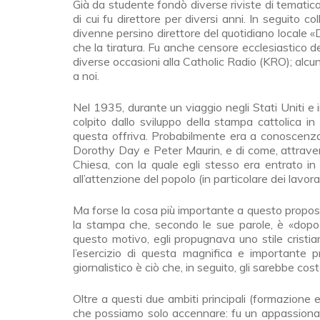
Già da studente fondò diverse riviste di tematic
di cui fu direttore per diversi anni. In seguito co
divenne persino direttore del quotidiano locale
che la tiratura. Fu anche censore ecclesiastico 
diverse occasioni alla Catholic Radio (KRO); alcune
a noi.
Nel 1935, durante un viaggio negli Stati Uniti e
colpito dallo sviluppo della stampa cattolica in
questa offriva. Probabilmente era a conoscenza d
Dorothy Day e Peter Maurin, e di come, attravers
Chiesa, con la quale egli stesso era entrato i
all’attenzione del popolo (in particolare dei lavo
Ma forse la cosa più importante a questo propos
la stampa che, secondo le sue parole, è «dopo la
questo motivo, egli propugnava uno stile cristian
l’esercizio di questa magnifica e importante p
giornalistico è ciò che, in seguito, gli sarebbe cost
Oltre a questi due ambiti principali (formazione e
che possiamo solo accennare: fu un appassionato