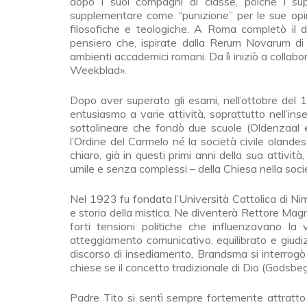
dopo i suoi compagni di classe, poiché i sup
supplementare come “punizione” per le sue opini
filosofiche e teologiche. A Roma completò il d
pensiero che, ispirate dalla Rerum Novarum di
ambienti accademici romani. Da lì iniziò a collaborar
Weekblad».
Dopo aver superato gli esami, nell’ottobre del 
entusiasmo a varie attività, soprattutto nell’i
sottolineare che fondò due scuole (Oldenzaal e
l’Ordine del Carmelo né la società civile olandes
chiaro, già in questi primi anni della sua attiv
umile e senza complessi – della Chiesa nella soci
Nel 1923 fu fondata l’Università Cattolica di N
e storia della mistica. Ne diventerà Rettore Mag
forti tensioni politiche che influenzavano la
atteggiamento comunicativo, equilibrato e giudizi
discorso di insediamento, Brandsma si interrogò 
chiese se il concetto tradizionale di Dio (Godsbe
Padre Tito si sentì sempre fortemente attratto 