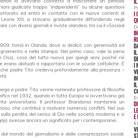
I
eriori lo avevano costretto a trascorrere un periodo
oni giudicate troppo “indipendenti” su alcune questioni
P
ottorato ed entrò in contatto con le nuove correnti di
I
 Leone XIII, si stavano gradualmente diffondendo negli
Q
e con diversi giornali e riviste olandesi, tra cui il «Sociaal
D
I
R
1909, tornò in Olanda, dove si dedicò con generosità ed
D
nsegnamento e nella stampa. Nel primo caso, vale la pena
I
 Oss), cosa del tutto nuova per quegli anni, poiché né
D
e erano abituati a rapportarsi con le scuole cattoliche. È
I
ità, che padre Tito credeva profondamente alla presenza –
V
età.
I
I
imega e padre Tito venne nominato professore di filosofia
C
nifico nel 1932, quando in tutta Europa si avvertivano già
E
 vita universitaria. Il professor Brandsma mantenne un
D
oso, che contribuì a risolvere numerosi conflitti. Nel suo
L
sulla perdita del senso di Dio nella società moderna e si
E 
grip) avesse ancora un significato per i contemporanei.
Il
V
dal mondo del giornalismo e delle comunicazioni sociali.
S