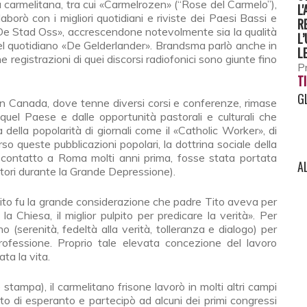
a carmelitana, tra cui «Carmelrozen» (“Rose del Carmelo”),
L
llaborò con i migliori quotidiani e riviste dei Paesi Bassi e
R
 «De Stad Oss», accrescendone notevolmente sia la qualità
L
del quotidiano «De Gelderlander». Brandsma parlò anche in
L
 registrazioni di quei discorsi radiofonici sono giunte fino
Pr
T
G
 in Canada, dove tenne diversi corsi e conferenze, rimase
 quel Paese e dalle opportunità pastorali e culturali che
ella popolarità di giornali come il «Catholic Worker», di
o queste pubblicazioni popolari, la dottrina sociale della
n contatto a Roma molti anni prima, fosse stata portata
A
ratori durante la Grande Depressione).
ito fu la grande considerazione che padre Tito aveva per
 Chiesa, il miglior pulpito per predicare la verità». Per
o (serenità, fedeltà alla verità, tolleranza e dialogo) per
rofessione. Proprio tale elevata concezione del lavoro
ata la vita.
 stampa), il carmelitano frisone lavorò in molti altri campi
 di esperanto e partecipò ad alcuni dei primi congressi