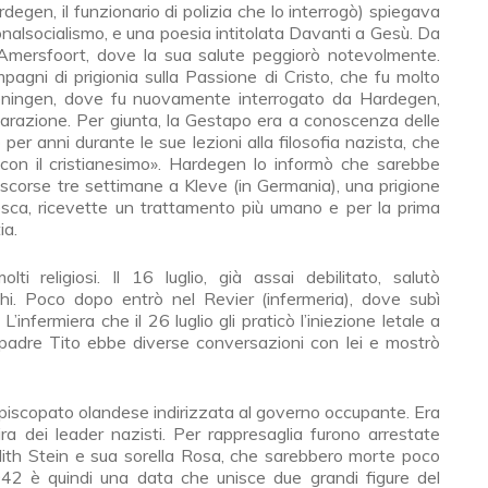
rdegen, il funzionario di polizia che lo interrogò) spiegava
onalsocialismo, e una poesia intitolata Davanti a Gesù. Da
 Amersfoort, dove la sua salute peggiorò notevolmente.
gni di prigionia sulla Passione di Cristo, che fu molto
eveningen, dove fu nuovamente interrogato da Hardegen,
ichiarazione. Per giunta, la Gestapo era a conoscenza delle
er anni durante le sue lezioni alla filosofia nazista, che
on il cristianesimo». Hardegen lo informò che sarebbe
corse tre settimane a Kleve (in Germania), una prigione
edesca, ricevette un trattamento più umano e per la prima
ia.
i religiosi. Il 16 luglio, già assai debilitato, salutò
chi. Poco dopo entrò nel Revier (infermeria), dove subì
. L’infermiera che il 26 luglio gli praticò l’iniezione letale a
 padre Tito ebbe diverse conversazioni con lei e mostrò
’episcopato olandese indirizzata al governo occupante. Era
a dei leader nazisti. Per rappresaglia furono arrestate
i Edith Stein e sua sorella Rosa, che sarebbero morte poco
2 è quindi una data che unisce due grandi figure del