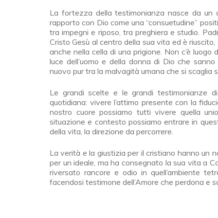
La fortezza della testimonianza nasce da un as
rapporto con Dio come una “consuetudine” positiva
tra impegni e riposo, tra preghiera e studio. Pa
Cristo Gesù al centro della sua vita ed è riuscito, 
anche nella cella di una prigione. Non c’è luogo
luce dell’uomo e della donna di Dio che sanno r
nuovo pur tra la malvagità umana che si scaglia su
Le grandi scelte e le grandi testimonianze d
quotidiana: vivere l’attimo presente con la fiducia
nostro cuore possiamo tutti vivere quella uni
situazione e contesto possiamo entrare in questo 
della vita, la direzione da percorrere.
La verità e la giustizia per il cristiano hanno un 
per un ideale, ma ha consegnato la sua vita a Co
riversato rancore e odio in quell’ambiente te
facendosi testimone dell’Amore che perdona e sa