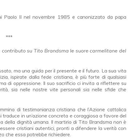
nni Paolo II nel novembre 1985 e canonizzato da papa
***
n contributo su Tito Brandsma le suore carmelitane del
ato, ma una guida per il presente e il futuro. La sua vita
zia, ispirate dalla fede cristiana, è più forte di qualsiasi
a di oppressione. Il suo sacrificio ci invita a riflettere su
à, sia nelle nostre vite personali sia nelle sfide che
mmino di testimonianza cristiana che l’Azione cattolica
i traduce in un’azione concreta e coraggiosa a favore del
sa della dignità umana. Il martirio di Tito Brandsma non è
sere cristiani autentici, pronti a difendere la verità con
zo che essa potrebbe richiedere.