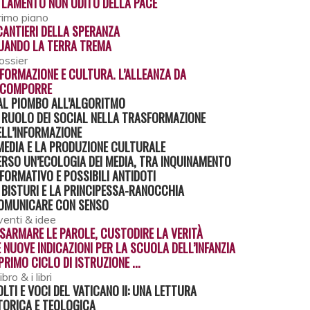
L LAMENTO NON UDITO DELLA PACE
rimo piano
 CANTIERI DELLA SPERANZA
UANDO LA TERRA TREMA
ossier
NFORMAZIONE E CULTURA. L’ALLEANZA DA
ICOMPORRE
AL PIOMBO ALL’ALGORITMO
L RUOLO DEI SOCIAL NELLA TRASFORMAZIONE
ELL’INFORMAZIONE
 MEDIA E LA PRODUZIONE CULTURALE
ERSO UN’ECOLOGIA DEI MEDIA, TRA INQUINAMENTO
NFORMATIVO E POSSIBILI ANTIDOTI
L BISTURI E LA PRINCIPESSA-RANOCCHIA
OMUNICARE CON SENSO
venti & idee
ISARMARE LE PAROLE, CUSTODIRE LA VERITÀ
E NUOVE INDICAZIONI PER LA SCUOLA DELL’INFANZIA
PRIMO CICLO DI ISTRUZIONE ...
 libro & i libri
OLTI E VOCI DEL VATICANO II: UNA LETTURA
TORICA E TEOLOGICA