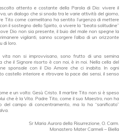
colto attento e costante della Parola di Dio: vivere il
, un dialogo che si snoda tra le varie attività del giorno,
dre Tito come carmelitano ha sentito l’urgenza di mettere
con il sostegno dello Spirito, a vivere la “beata solitudine”
 dove Dio non sia presente, il buio del male non spegne la
imanere vigilanti, sanno scorgere l’alba di un orizzonte
 di loro.
i vita non si improvvisano, sono frutto di una semina
 che il Signore risorto è con noi, è in noi. Nella cella del
one sponsale con il Dio Amore che ci inabita. In ogni
castello interiore e ritrovare la pace dei sensi, il senso
nome e un volto: Gesù Cristo. Il martire Tito non si è speso
lui che è la Vita. Padre Tito, come il suo Maestro, non ha
tro del campo di concentramento, ma lo ha “sanificato”
lva.
Sr Maria Aurora della Risurrezione, O. Carm.
Monastero Mater Carmeli – Biella