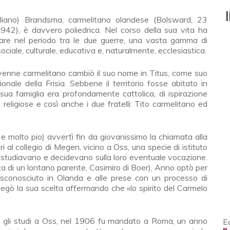
42), è davvero poliedrica. Nel corso della sua vita ha
olare nel periodo tra le due guerre, una vasta gamma di
 sociale, culturale, educativa e, naturalmente, ecclesiastica.
nne carmelitano cambiò il suo nome in Titus, come suo
nale della Frisia. Sebbene il territorio fosse abitato in
sua famiglia era profondamente cattolica, di ispirazione
religiose e così anche i due fratelli: Tito carmelitano ed
 e molto pio) avvertì fin da giovanissimo la chiamata alla
i al collegio di Megen, vicino a Oss, una specie di istituto
 studiavano e decidevano sulla loro eventuale vocazione.
nza di un lontano parente, Casimiro di Boer), Anno optò per
sconosciuto in Olanda e alle prese con un processo di
gò la sua scelta affermando che «lo spirito del Carmelo
 gli studi a Oss, nel 1906 fu mandato a Roma, un anno
Ed