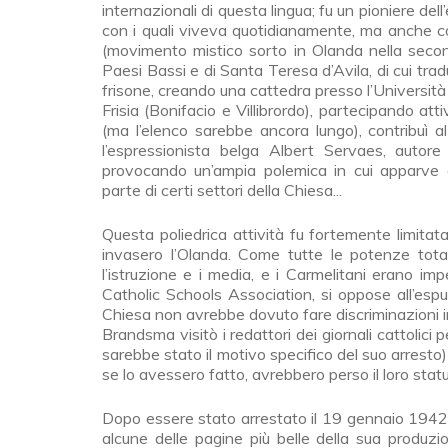
internazionali di questa lingua; fu un pioniere del
con i quali viveva quotidianamente, ma anche co
(movimento mistico sorto in Olanda nella second
Paesi Bassi e di Santa Teresa d’Avila, di cui trad
frisone, creando una cattedra presso l’Università
Frisia (Bonifacio e Villibrordo), partecipando at
(ma l’elenco sarebbe ancora lungo), contribuì a
l’espressionista belga Albert Servaes, autore
provocando un’ampia polemica in cui apparve 
parte di certi settori della Chiesa...
Questa poliedrica attività fu fortemente limita
invasero l’Olanda. Come tutte le potenze totali
l’istruzione e i media, e i Carmelitani erano imp
Catholic Schools Association, si oppose all’esp
Chiesa non avrebbe dovuto fare discriminazioni in
Brandsma visitò i redattori dei giornali cattolici
sarebbe stato il motivo specifico del suo arres
se lo avessero fatto, avrebbero perso il loro status
Dopo essere stato arrestato il 19 gennaio 1942
alcune delle pagine più belle della sua produzio