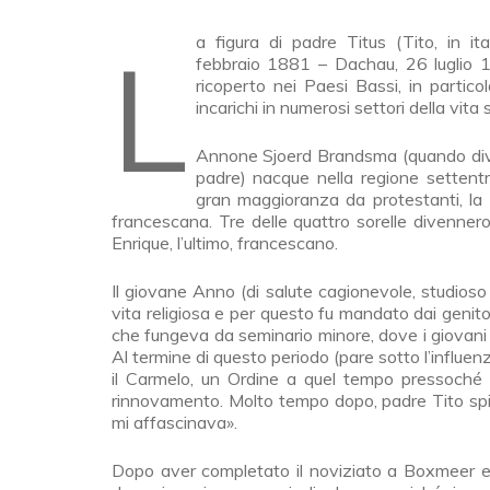
La figura di padre Titus (Tito, in italiano) Brandsma, carmelitano olandese (Bolsward, 23
febbraio 1881 – Dachau, 26 luglio 19
ricoperto nei Paesi Bassi, in partic
incarichi in numerosi settori della vita
Annone Sjoerd Brandsma (quando dive
padre) nacque nella regione settentrio
gran maggioranza da protestanti, la 
francescana. Tre delle quattro sorelle divennero 
Enrique, l’ultimo, francescano.
Il giovane Anno (di salute cagionevole, studioso
vita religiosa e per questo fu mandato dai genitor
che fungeva da seminario minore, dove i giovani
Al termine di questo periodo (pare sotto l’influe
il Carmelo, un Ordine a quel tempo pressoché 
rinnovamento. Molto tempo dopo, padre Tito spie
mi affascinava».
Dopo aver completato il noviziato a Boxmeer e