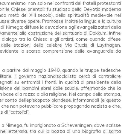
l’ecumenismo, non solo nei confronti dei fratelli protestanti
n le Chiese orientali; fu studioso della Devotio moderna
a metà del XIII secolo), della spiritualità medievale nei
usse diverse opere. Promosse inoltre la lingua e la cultura
 di Nimega; diffuse la devozione agli evangelizzatori della
tivamente alla costruzione del santuario di Dokkum. Infine
l dialogo tra la Chiesa e gli artisti, come quando difese
 delle stazioni della celebre Via Crucis di Luythagen,
evidente la scarsa comprensione delle avanguardie da
ta a partire dal maggio 1940, quando le truppe tedesche
tarie, il governo nazionalsocialista cercò di controllare
egnati su entrambi i fronti. In qualità di presidente della
ulsione dei bambini ebrei dalle scuole, affermando che la
 base alla razza o alla religione. Nel campo della stampa,
 per conto dell’episcopato olandese, informandoli (e questo
to) che non potevano pubblicare propaganda nazista e che,
 di “cattolici”.
 a Nimega, fu imprigionato a Scheveningen, dove scrisse
ne letteraria, tra cui la bozza di una biografia di santa