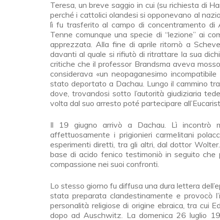
Teresa, un breve saggio in cui (su richiesta di Ha
perché i cattolici olandesi si opponevano al nazi
lì fu trasferito al campo di concentramento di
Tenne comunque una specie di “lezione” ai compa
apprezzata. Alla fine di aprile ritornò a Sch
davanti al quale si rifiutò di ritrattare la sua d
critiche che il professor Brandsma aveva mosso p
considerava «un neopaganesimo incompatibile c
stato deportato a Dachau. Lungo il cammino tras
dove, trovandosi sotto l’autorità giudiziaria t
volta dal suo arresto poté partecipare all’Eucarist
Il 19 giugno arrivò a Dachau. Lì incontrò molt
affettuosamente i prigionieri carmelitani polac
esperimenti diretti, tra gli altri, dal dottor Wolter
base di acido fenico testimoniò in seguito che
compassione nei suoi confronti.
Lo stesso giorno fu diffusa una dura lettera dell
stata preparata clandestinamente e provocò l’ir
personalità religiose di origine ebraica, tra cu
dopo ad Auschwitz. La domenica 26 luglio 194