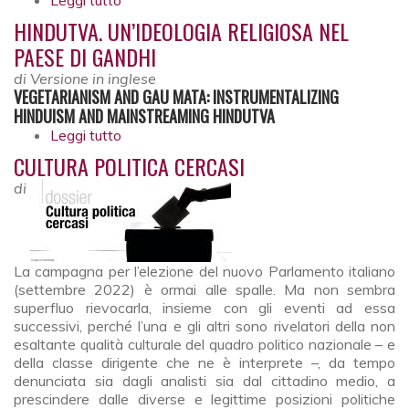
Leggi tutto
su L’uso politico della religione
HINDUTVA. UN’IDEOLOGIA RELIGIOSA NEL
PAESE DI GANDHI
di
Versione in inglese
VEGETARIANISM AND GAU MATA: INSTRUMENTALIZING
HINDUISM AND MAINSTREAMING HINDUTVA
Leggi tutto
su Hindutva. Un’ideologia religiosa nel paese
di Gandhi
CULTURA POLITICA CERCASI
di
La campagna per l’elezione del nuovo Parlamento italiano
(settembre 2022) è ormai alle spalle. Ma non sembra
superfluo rievocarla, insieme con gli eventi ad essa
successivi, perché l’una e gli altri sono rivelatori della non
esaltante qualità culturale del quadro politico nazionale – e
della classe dirigente che ne è interprete –, da tempo
denunciata sia dagli analisti sia dal cittadino medio, a
prescindere dalle diverse e legittime posizioni politiche