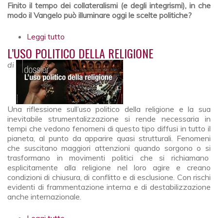
Finito il tempo dei collateralismi (e degli integrismi), in che
modo il Vangelo può illuminare oggi le scelte politiche?
Leggi tutto
su Cristiani e politica La logica evangelica
seme per il bene comune
L’USO POLITICO DELLA RELIGIONE
di
Una riflessione sull’uso politico della religione e la sua
inevitabile strumentalizzazione si rende necessaria in
tempi che vedono fenomeni di questo tipo diffusi in tutto il
pianeta, al punto da apparire quasi strutturali. Fenomeni
che suscitano maggiori attenzioni quando sorgono o si
trasformano in movimenti politici che si richiamano
esplicitamente alla religione nel loro agire e creano
condizioni di chiusura, di conflitto e di esclusione. Con rischi
evidenti di frammentazione interna e di destabilizzazione
anche internazionale.