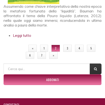
Assumendo come chiave interpretativa della nostra epoca
la metafora fortunata della “liquidità”, Bauman ha
affrontato il tema della
Paura liquida
(Laterza, 2012)
nella quale oggi siamo immersi, riconducendola in ultima
analisi a paura della morte.
Leggi tutto
su Cieli nuovi e terra nuova
PAGINE
«
1
2
3
4
5
6
7
»
FORM DI RICERCA
Cerca
ABBONATI
CONTATTACI