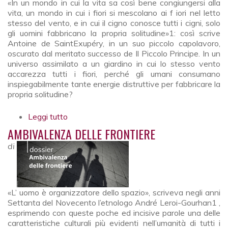
«In un mondo in cui la vita sa così bene congiungersi alla
vita, un mondo in cui i fiori si mescolano ai f iori nel letto
stesso del vento, e in cui il cigno conosce tutti i cigni, solo
gli uomini fabbricano la propria solitudine»1: così scrive
Antoine de SaintExupéry, in un suo piccolo capolavoro,
oscurato dal meritato successo de Il Piccolo Principe. In un
universo assimilato a un giardino in cui lo stesso vento
accarezza tutti i fiori, perché gli umani consumano
inspiegabilmente tante energie distruttive per fabbricare la
propria solitudine?
Leggi tutto
su Incontrarsi sulle frontiere
AMBIVALENZA DELLE FRONTIERE
di
«L’ uomo è organizzatore dello spazio», scriveva negli anni
Settanta del Novecento l’etnologo André Leroi-Gourhan1 ,
esprimendo con queste poche ed incisive parole una delle
caratteristiche culturali più evidenti nell’umanità di tutti i