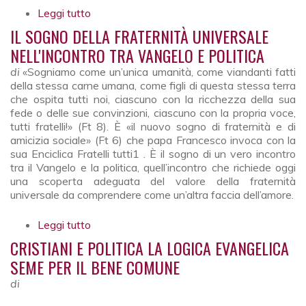
Leggi tutto
su Democrazia e poteri
IL SOGNO DELLA FRATERNITÀ UNIVERSALE
NELL'INCONTRO TRA VANGELO E POLITICA
di
«Sogniamo come un’unica umanità, come viandanti fatti
della stessa carne umana, come figli di questa stessa terra
che ospita tutti noi, ciascuno con la ricchezza della sua
fede o delle sue convinzioni, ciascuno con la propria voce,
tutti fratelli!» (Ft 8). È «il nuovo sogno di fraternità e di
amicizia sociale» (Ft 6) che papa Francesco invoca con la
sua Enciclica Fratelli tutti1 . È il sogno di un vero incontro
tra il Vangelo e la politica, quell’incontro che richiede oggi
una scoperta adeguata del valore della fraternità
universale da comprendere come un’altra faccia dell’amore.
Leggi tutto
su Il sogno della fraternità universale
nell'incontro tra Vangelo e politica
CRISTIANI E POLITICA LA LOGICA EVANGELICA
SEME PER IL BENE COMUNE
di