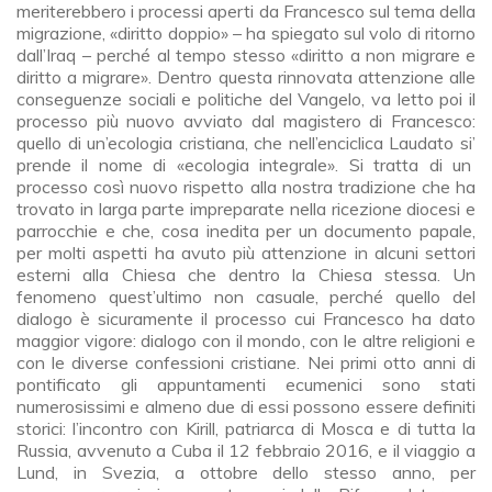
meriterebbero i processi aperti da Francesco sul tema della
migrazione, «diritto doppio» – ha spiegato sul volo di ritorno
dall’Iraq – perché al tempo stesso «diritto a non migrare e
diritto a migrare». Dentro questa rinnovata attenzione alle
conseguenze sociali e politiche del Vangelo, va letto poi il
processo più nuovo avviato dal magistero di Francesco:
quello di un’ecologia cristiana, che nell’enciclica Laudato si’
prende il nome di «ecologia integrale». Si tratta di un
processo così nuovo rispetto alla nostra tradizione che ha
trovato in larga parte impreparate nella ricezione diocesi e
parrocchie e che, cosa inedita per un documento papale,
per molti aspetti ha avuto più attenzione in alcuni settori
esterni alla Chiesa che dentro la Chiesa stessa. Un
fenomeno quest’ultimo non casuale, perché quello del
dialogo è sicuramente il processo cui Francesco ha dato
maggior vigore: dialogo con il mondo, con le altre religioni e
con le diverse confessioni cristiane. Nei primi otto anni di
pontificato gli appuntamenti ecumenici sono stati
numerosissimi e almeno due di essi possono essere definiti
storici: l’incontro con Kirill, patriarca di Mosca e di tutta la
Russia, avvenuto a Cuba il 12 febbraio 2016, e il viaggio a
Lund, in Svezia, a ottobre dello stesso anno, per