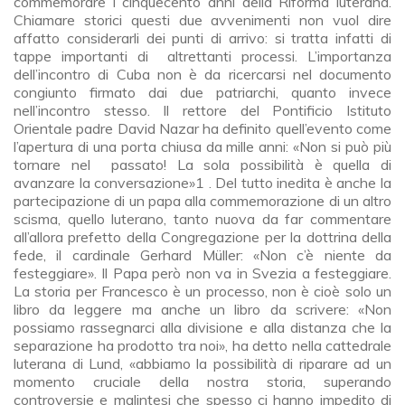
commemorare i cinquecento anni della Riforma luterana.
Chiamare storici questi due avvenimenti non vuol dire
affatto considerarli dei punti di arrivo: si tratta infatti di
tappe importanti di altrettanti processi. L’importanza
dell’incontro di Cuba non è da ricercarsi nel documento
congiunto firmato dai due patriarchi, quanto invece
nell’incontro stesso. Il rettore del Pontificio Istituto
Orientale padre David Nazar ha definito quell’evento come
l’apertura di una porta chiusa da mille anni: «Non si può più
tornare nel passato! La sola possibilità è quella di
avanzare la conversazione»1 . Del tutto inedita è anche la
partecipazione di un papa alla commemorazione di un altro
scisma, quello luterano, tanto nuova da far commentare
all’allora prefetto della Congregazione per la dottrina della
fede, il cardinale Gerhard Müller: «Non c’è niente da
festeggiare». Il Papa però non va in Svezia a festeggiare.
La storia per Francesco è un processo, non è cioè solo un
libro da leggere ma anche un libro da scrivere: «Non
possiamo rassegnarci alla divisione e alla distanza che la
separazione ha prodotto tra noi», ha detto nella cattedrale
luterana di Lund, «abbiamo la possibilità di riparare ad un
momento cruciale della nostra storia, superando
controversie e malintesi che spesso ci hanno impedito di