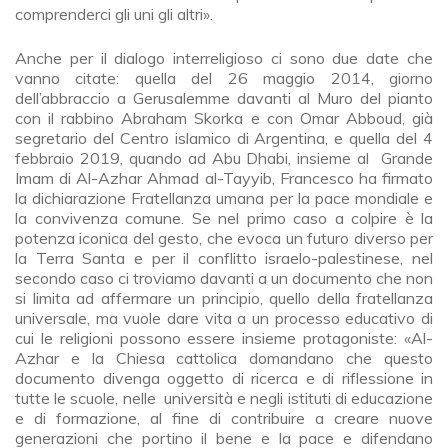
comprenderci gli uni gli altri».
Anche per il dialogo interreligioso ci sono due date che
vanno citate: quella del 26 maggio 2014, giorno
dell’abbraccio a Gerusalemme davanti al Muro del pianto
con il rabbino Abraham Skorka e con Omar Abboud, già
segretario del Centro islamico di Argentina, e quella del 4
febbraio 2019, quando ad Abu Dhabi, insieme al Grande
Imam di Al-Azhar Ahmad al-Tayyib, Francesco ha firmato
la dichiarazione Fratellanza umana per la pace mondiale e
la convivenza comune. Se nel primo caso a colpire è la
potenza iconica del gesto, che evoca un futuro diverso per
la Terra Santa e per il conflitto israelo-palestinese, nel
secondo caso ci troviamo davanti a un documento che non
si limita ad affermare un principio, quello della fratellanza
universale, ma vuole dare vita a un processo educativo di
cui le religioni possono essere insieme protagoniste: «Al-
Azhar e la Chiesa cattolica domandano che questo
documento divenga oggetto di ricerca e di riflessione in
tutte le scuole, nelle università e negli istituti di educazione
e di formazione, al fine di contribuire a creare nuove
generazioni che portino il bene e la pace e difendano