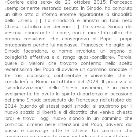
«Corriere della sera» del 23 ottobre 2015: Francesco
«semplicemente restando seduto in Sinodo, ha compiuto
un altro atto di riforma enorme riguardante la sinodalità
della Chiesa [...]. La sinodalità è rimasta un tabù nella
Chiesa cattolica per decenni [...]. Lo stesso Sinodo dei
vescovi, nonostante il nome, non è mai stato altro che
organo consultivo, che consegnava al Papa i propri
antagonismi perché lui mediasse. Francesco ha agito sul
Sinodo facendone, a norme invariate, un organo di
collegialità effettiva e di rango quasi-conciliare». Parole,
quelle di Melloni, che trovano conferma nella scelta
recentissima del Papa di avviare un cammino sinodale in
tre fasi: diocesana, continentale e universale, che si
concluderà a Roma nell’ottobre del 2023. Il processo di
“sinodalizzazione” della Chiesa, insomma, è in pieno
svolgimento: ha avuto la spinta di partenza in occasione
del primo Sinodo presieduto da Francesco nell’ottobre del
2014 (quando gli stessi padri sinodali si stupirono per il
nuovo spazio di libertà e di dibattito che veniva chiesto
loro) e trova oggi nuovo slancio in un cammino che
comincia, almeno nelle intenzioni del Papa, davvero dal
basso e coinvolge tutte le Chiese. Un cammino che
sembra essere proposto come metodo anche per il futuro.