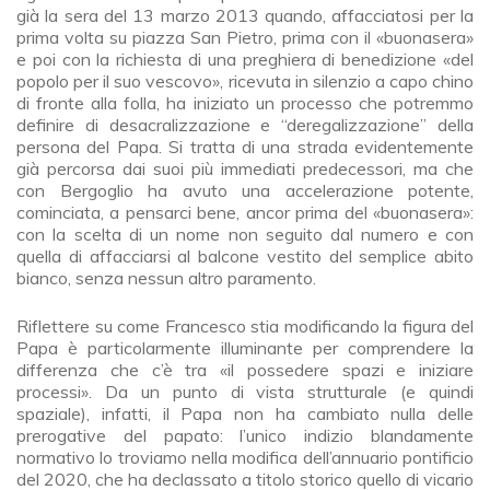
già la sera del 13 marzo 2013 quando, affacciatosi per la
prima volta su piazza San Pietro, prima con il «buonasera»
e poi con la richiesta di una preghiera di benedizione «del
popolo per il suo vescovo», ricevuta in silenzio a capo chino
di fronte alla folla, ha iniziato un processo che potremmo
definire di desacralizzazione e “deregalizzazione” della
persona del Papa. Si tratta di una strada evidentemente
già percorsa dai suoi più immediati predecessori, ma che
con Bergoglio ha avuto una accelerazione potente,
cominciata, a pensarci bene, ancor prima del «buonasera»:
con la scelta di un nome non seguito dal numero e con
quella di affacciarsi al balcone vestito del semplice abito
bianco, senza nessun altro paramento.
Riflettere su come Francesco stia modificando la figura del
Papa è particolarmente illuminante per comprendere la
differenza che c’è tra «il possedere spazi e iniziare
processi». Da un punto di vista strutturale (e quindi
spaziale), infatti, il Papa non ha cambiato nulla delle
prerogative del papato: l’unico indizio blandamente
normativo lo troviamo nella modifica dell’annuario pontificio
del 2020, che ha declassato a titolo storico quello di vicario