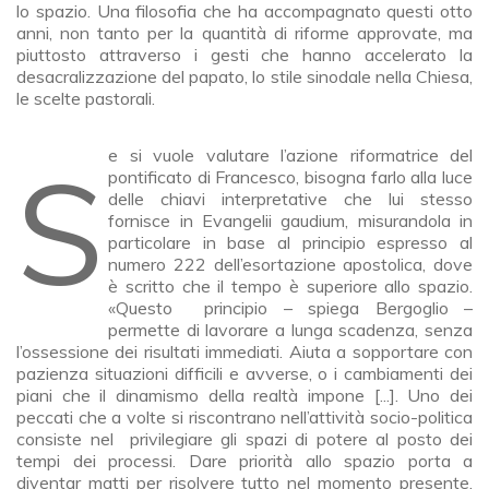
lo spazio. Una filosofia che ha accompagnato questi otto
anni, non tanto per la quantità di riforme approvate, ma
piuttosto attraverso i gesti che hanno accelerato la
desacralizzazione del papato, lo stile sinodale nella Chiesa,
le scelte pastorali.
Se si vuole valutare l’azione riformatrice del
pontificato di Francesco, bisogna farlo alla luce
delle chiavi interpretative che lui stesso
fornisce in Evangelii gaudium, misurandola in
particolare in base al principio espresso al
numero 222 dell’esortazione apostolica, dove
è scritto che il tempo è superiore allo spazio.
«Questo principio – spiega Bergoglio –
permette di lavorare a lunga scadenza, senza
l’ossessione dei risultati immediati. Aiuta a sopportare con
pazienza situazioni difficili e avverse, o i cambiamenti dei
piani che il dinamismo della realtà impone [...]. Uno dei
peccati che a volte si riscontrano nell’attività socio-politica
consiste nel privilegiare gli spazi di potere al posto dei
tempi dei processi. Dare priorità allo spazio porta a
diventar matti per risolvere tutto nel momento presente,