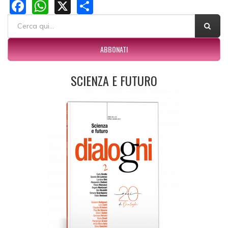
Facebook
WhatsApp
X
Share
FORM DI RICERCA
Cerca
ABBONATI
SCIENZA E FUTURO