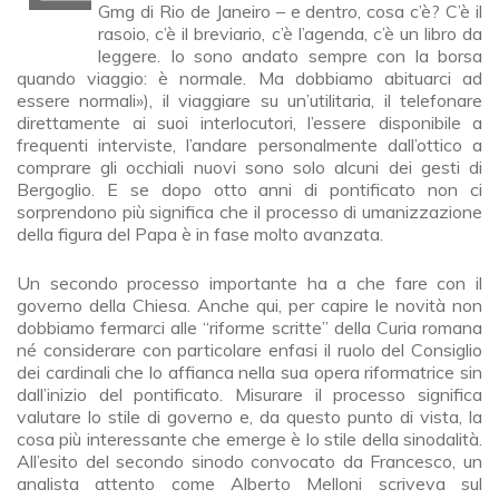
Gmg di Rio de Janeiro – e dentro, cosa c’è? C’è il
rasoio, c’è il breviario, c’è l’agenda, c’è un libro da
leggere. Io sono andato sempre con la borsa
quando viaggio: è normale. Ma dobbiamo abituarci ad
essere normali»), il viaggiare su un’utilitaria, il telefonare
direttamente ai suoi interlocutori, l’essere disponibile a
frequenti interviste, l’andare personalmente dall’ottico a
comprare gli occhiali nuovi sono solo alcuni dei gesti di
Bergoglio. E se dopo otto anni di pontificato non ci
sorprendono più significa che il processo di umanizzazione
della figura del Papa è in fase molto avanzata.
Un secondo processo importante ha a che fare con il
governo della Chiesa. Anche qui, per capire le novità non
dobbiamo fermarci alle “riforme scritte” della Curia romana
né considerare con particolare enfasi il ruolo del Consiglio
dei cardinali che lo affianca nella sua opera riformatrice sin
dall’inizio del pontificato. Misurare il processo significa
valutare lo stile di governo e, da questo punto di vista, la
cosa più interessante che emerge è lo stile della sinodalità.
All’esito del secondo sinodo convocato da Francesco, un
analista attento come Alberto Melloni scriveva sul