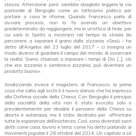
stessa. Attenzione, però: sarebbe sbagliato leggere la via
pastorale di Bergoglio come un tatticismo politico per
portare a casa le riforme. Quando Francesco parla di
avviare processi, non lo fa avendo un obiettivo
predeterminato da raggiungere, ma in un’ottica di fede, per
cui sarà lo Spirito a mostrarci nel tempo la strada da
percorrere, a separare il grano dalla zizzania. «Gesù – ha
detto all’Angelus del 23 luglio del 2017 – ci insegna un
modo diverso di guardare il campo del mondo, di osservare
la realtà. Siamo chiamati a imparare i tempi di Dio [...], ciò
che era zizzania o sembrava zizzania, può diventare un
prodotto buono».
Analizzando invece il magistero di Francesco, la prima
cosa che salta agli occhi è il nuovo slancio che ha impresso
alla Dottrina sociale della Chiesa. Con Bergoglio il principio
della sacralità della vita non è stato evocato solo o
prevalentemente per ribadire il pensiero della Chiesa su
aborto e eutanasia, ma è stato declinato per affrontare
tutte le esperienze dell’esistenza. Così, sono diventati sacri
diritti come casa, lavoro e terra, come ha detto parlando ai
movimenti popolari il 28 ottobre del 2014. Un capitolo a sé