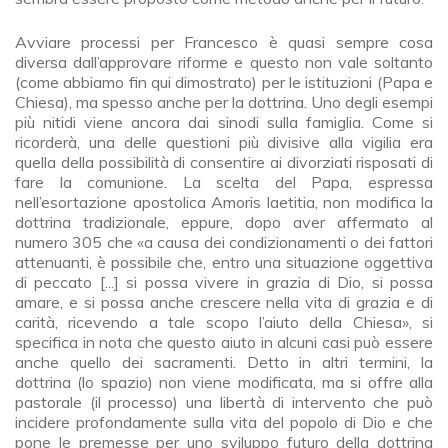
Avviare processi per Francesco è quasi sempre cosa
diversa dall’approvare riforme e questo non vale soltanto
(come abbiamo fin qui dimostrato) per le istituzioni (Papa e
Chiesa), ma spesso anche per la dottrina. Uno degli esempi
più nitidi viene ancora dai sinodi sulla famiglia. Come si
ricorderà, una delle questioni più divisive alla vigilia era
quella della possibilità di consentire ai divorziati risposati di
fare la comunione. La scelta del Papa, espressa
nell’esortazione apostolica Amoris laetitia, non modifica la
dottrina tradizionale, eppure, dopo aver affermato al
numero 305 che «a causa dei condizionamenti o dei fattori
attenuanti, è possibile che, entro una situazione oggettiva
di peccato [...] si possa vivere in grazia di Dio, si possa
amare, e si possa anche crescere nella vita di grazia e di
carità, ricevendo a tale scopo l’aiuto della Chiesa», si
specifica in nota che questo aiuto in alcuni casi può essere
anche quello dei sacramenti. Detto in altri termini, la
dottrina (lo spazio) non viene modificata, ma si offre alla
pastorale (il processo) una libertà di intervento che può
incidere profondamente sulla vita del popolo di Dio e che
pone le premesse per uno sviluppo futuro della dottrina