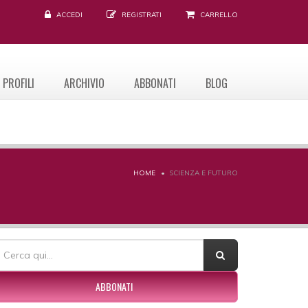
ACCEDI
REGISTRATI
CARRELLO
PROFILI
ARCHIVIO
ABBONATI
BLOG
HOME
SCIENZA E FUTURO
ORM DI RICERCA
erca
ABBONATI