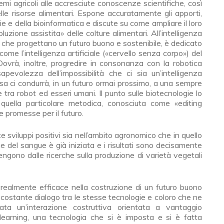
mi agricoli alle accresciute conoscenze scientifiche, così
 risorse alimentari. Espone accuratamente gli apporti,
ie e della bioinformatica e discute su come ampliare il loro
uzione assistita» delle colture alimentari. All’intelligenza
oro che progettano un futuro buono e sostenibile, è dedicato
come l’intelligenza artificiale («cervello senza corpo») del
 Dovrà, inoltre, progredire in consonanza con la robotica
pevolezza dell’impossibilità che ci sia un’intelligenza
presa ci condurrà, in un futuro ormai prossimo, a una sempre
tra robot ed esseri umani. Il punto sulle biotecnologie lo
 quella particolare metodica, conosciuta come «editing
 promesse per il futuro.
te sviluppi positivi sia nell’ambito agronomico che in quello
e del sangue è già iniziata e i risultati sono decisamente
vengono dalle ricerche sulla produzione di varietà vegetali
i realmente efficace nella costruzione di un futuro buono
 costante dialogo tra le stesse tecnologie e coloro che ne
ata un’interazione costruttiva orientata a vantaggio
learning, una tecnologia che si è imposta e si è fatta