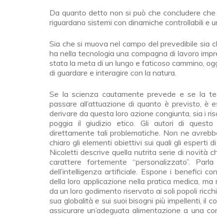
Da quanto detto non si può che concludere che la
riguardano sistemi con dinamiche controllabili e u
Sia che si muova nel campo del prevedibile sia ch
ha nella tecnologia una compagna di lavoro impre
stata la meta di un lungo e faticoso cammino, og
di guardare e interagire con la natura.
Se la scienza cautamente prevede e se la tec
passare all’attuazione di quanto è previsto, è 
derivare da questa loro azione congiunta, sia i ri
poggia il giudizio etico. Gli autori di ques
direttamente tali problematiche. Non ne avreb
chiaro gli elementi obiettivi sui quali gli esperti 
Nicoletti descrive quella nutrita serie di novit
carattere fortemente “personalizzato”. Parla 
dell’intelligenza artificiale. Espone i benefici 
della loro applicazione nella pratica medica, ma 
da un loro godimento riservato ai soli popoli ricch
sua globalità e sui suoi bisogni più impellenti, il
assicurare un’adeguata alimentazione a una com