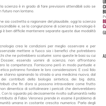
U
C
 scienza è in grado di fare previsioni attendibili solo se
n futuro non lontano.
B
Pr
B
e sia costretta a ragionare del plausibile, oggi la scienza
C
scindibile e, se la congiunzione di scienza e tecnologia è
gi è ben difficile mantenere separate queste due modalità
G
nologia crea le condizioni per meglio osservare e per
essenziale mettere a fuoco sia i benefici che potrebbero
A
schi che ne potrebbero scaturire: sono queste le basi su cui
to Dossier, essendo uomini di scienza, non affrontano
bero la competenza. Forniscono però in modo puntuale e
di etica potranno fondare le loro considerazioni. E così Ildo
à che stanno spianando la strada a una medicina nuova, dal
dei contributi della biologia sintetica, dei big data,
contributi che fin d’ora si possono intravedere come frutto
non dimentica di sottolineare i pericoli che deriverebbero
i. Con lo sguardo più decisamente rivolto sull’umanità nella
 contributo di Fabio Veronesi prende in esame il problema di
unità umana in costante crescita numerica. Parla degli