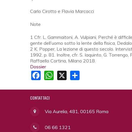
Carlo Cirotto e Flavia Marcacci
Note
1 Cfr. L. Gammaitoni, A. Vulpiani, Perché è difficil
gente dell’uomo sotto la lente della fisica, Dedal
2 K. Popper, La lezione di questo secolo. Intervis
1992, p. 81. Inoltre, cfr. S. Iaquinto, G. Torrengo, 
Raffaello Cortina, Milano 2018.
Dossier
Facebook
WhatsApp
X
Share
CONTATTACI
Via Aurelia, 481, 00165 Roma
06 66 1321