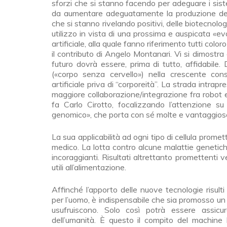
sforzi che si stanno facendo per adeguare i siste
da aumentare adeguatamente la produzione delle
che si stanno rivelando positivi, delle biotecnolog
utilizzo in vista di una prossima e auspicata «evol
artificiale, alla quale fanno riferimento tutti col
il contributo di Angelo Montanari. Vi si dimostra 
futuro dovrà essere, prima di tutto, affidabile.
(«corpo senza cervello») nella crescente consa
artificiale priva di “corporeità”. La strada intra
maggiore collaborazione/integrazione fra robot e 
fa Carlo Cirotto, focalizzando l’attenzione su
genomico», che porta con sé molte e vantaggiose
La sua applicabilità ad ogni tipo di cellula promet
medico. La lotta contro alcune malattie genetich
incoraggianti. Risultati altrettanto promettenti 
utili all’alimentazione.
Affinché l’apporto delle nuove tecnologie risult
per l’uomo, è indispensabile che sia promosso un
usufruiscono. Solo così potrà essere assicur
dell’umanità. È questo il compito del machine 