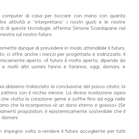
l computer di casa per toccare con mano con quanta
tre attività e “interpretano” i nostri gusti e le nostre
tà di queste tecnologie, afferma Simone Scardapane nel
nestra sul nostro futuro.
 permette dunque di prevedere in modo attendibile il futuro,
; ci offre anche i mezzi per progettarlo e indirizzarlo. Il
stemicamente aperto: «Il futuro è molto aperto, dipende da
 e molti altri uomini fanno e faranno, oggi, domani, e
si abbiamo tralasciato la conclusione del passo citato: la
attera con il rischio minore. La divina rivelazione ispira
 che «tutta la creazione geme e soffre fino ad oggi nelle
ppiamo che la ricompensa «è un dono eterno e gioioso» (Sir
iamenti propiziatori, è epistemicamente sostenibile che il
il domani.
impegno volto a rendere il futuro accogliente per tutti