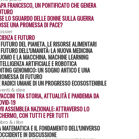
APA FRANCESCO, UN PONTIFICATO CHE GENERA
UTURO
 SE LO SGUARDO DELLE DONNE SULLA GUERRA
OSSE UNA PROMESSA DI PACE?
ossier
CIENZA E FUTURO
L FUTURO DEL PIANETA. LE RISORSE ALIMENTARI
L FUTURO DELL’UMANITÀ: LA NUOVA MEDICINA
’UOMO E LA MACCHINA. MACHINE LEARNING
NTELLIGENZA ARTIFICIALE E ROBOTICA
DITING GENOMICO: UN SOGNO ANTICO E UNA
ROMESSA DI FUTURO
E RADICI UMANE DI UN PROGRESSO ECOSOSTENIBILE
venti & idee
 VACCINI TRA STORIA, ATTUALITÀ E PANDEMIA DA
OVID-19
VII ASSEMBLEA NAZIONALE: ATTRAVERSO LO
CHERMO, CON TUTTI E PER TUTTI
 libro & i libri
A MATEMATICA E IL FONDAMENTO DELL’UNIVERSO
’OCCIDENTE IN DISCUSSIONE