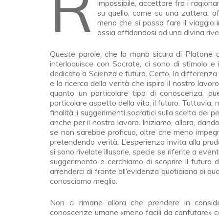
Riflettendo sulle vie che portano alla verità, così scrive Platone (Fedone, 85 C-D):
impossibile, accettare fra i ragion
su quello, come su una zattera, aff
meno che si possa fare il viaggio i
ossia affidandosi ad una divina rive
Queste parole, che la mano sicura di Platone c
interloquisce con Socrate, ci sono di stimolo e 
dedicato a Scienza e futuro. Certo, la differenza
e la ricerca della verità che ispira il nostro lav
quanto un particolare tipo di conoscenza, quell
particolare aspetto della vita, il futuro. Tuttavia
finalità, i suggerimenti socratici sulla scelta dei 
anche per il nostro lavoro. Iniziamo, allora, dand
se non sarebbe proficuo, oltre che meno impegna
pretendendo verità. L’esperienza invita alla prud
si sono rivelate illusorie, specie se riferite a eve
suggerimento e cerchiamo di scoprire il futuro 
arrenderci di fronte all’evidenza quotidiana di quan
conosciamo meglio.
Non ci rimane allora che prendere in conside
conoscenze umane «meno facili da confutare» come