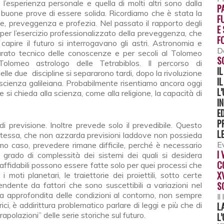
l’esperienza personale e quella di molti altri sono dalla
P
 buone prove di essere solida. Ricordiamo che è stata la
F
one, preveggenza e profezia. Nel passato il rapporto degli
E
 per l’esercizio professionalizzato della preveggenza, che
F
capire il futuro si interrogavano gli astri. Astronomia e
D
arato tecnico delle conoscenze e per secoli al Tolomeo
S
Tolomeo astrologo delle Tetrabiblos. Il percorso di
I
elle due discipline si separarono tardi, dopo la rivoluzione
I
la scienza galileiana. Probabilmente risentiamo ancora oggi
L
si chieda alla scienza, come alla religione, la capacità di
I
E
P
previsione. Inoltre prevede solo il prevedibile. Questo
L
a stessa, che non azzarda previsioni laddove non possieda
E
o caso, prevedere rimane difficile, perché è necessario
I
l grado di complessità dei sistemi dei quali si desidera
C
affidabili possono essere fatte solo per quei processi che
X
 moti planetari, le traiettorie dei proiettili, sotto certe
S
pendente da fattori che sono suscettibili a variazioni nel
a approfondita delle condizioni al contorno, non sempre
Il
rici, è addirittura problematico parlare di leggi e più che di
L
trapolazioni” delle serie storiche sul futuro.
L