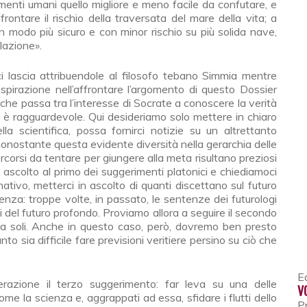
amenti umani quello migliore e meno facile da confutare, e
rontare il rischio della traversata del mare della vita; a
n modo più sicuro e con minor rischio su più solida nave,
lazione».
i lascia attribuendole al filosofo tebano Simmia mentre
ispirazione nell’affrontare l’argomento di questo Dossier
 che passa tra l’interesse di Socrate a conoscere la verità
oro è ragguardevole. Qui desideriamo solo mettere in chiaro
a scientifica, possa fornirci notizie su un altrettanto
, nonostante questa evidente diversità nella gerarchia delle
percorsi da tentare per giungere alla meta risultano preziosi
o ascolto al primo dei suggerimenti platonici e chiediamoci
tivo, metterci in ascolto di quanti discettano sul futuro
enza: troppe volte, in passato, le sentenze dei futurologi
nti del futuro profondo. Proviamo allora a seguire il secondo
da soli. Anche in questo caso, però, dovremo ben presto
to sia difficile fare previsioni veritiere persino su ciò che
Ed
razione il terzo suggerimento: far leva su una delle
V
 la scienza e, aggrappati ad essa, sfidare i flutti dello
P