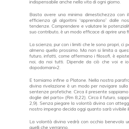
indispensabile anche nella vita di ogni giorno.
Basta avere una minima dimestichezza con i
efficienza gli algoritmi “apprendono” dalle nos
tendenze. Comprendere e valutare le potenziali
suo contributo, è un modo efficace di aprire una fi
La scienza, pur con i limiti che le sono propri, ci
almeno quello prossimo. Ma non si limita a questo
futuro, infatti, come affermano i filosofi, è epi
noi, da noi tutti. Dipende da ciò che voi e io
dopodomani»2.
E torniamo infine a Platone. Nella nostra parafra
divina rivelazione è un modo per navigare sulla z
sentenze profetiche. Circa il presente sappiamo
doglie del parto» (Rm 8,22). Circa il futuro, sa
2,9). Senza piegare la volontà divina con attegg
nostro impegno decida oggi quanto sarà vivibile 
La volontà divina vedrà con occhio benevolo un 
quelli che verranno.