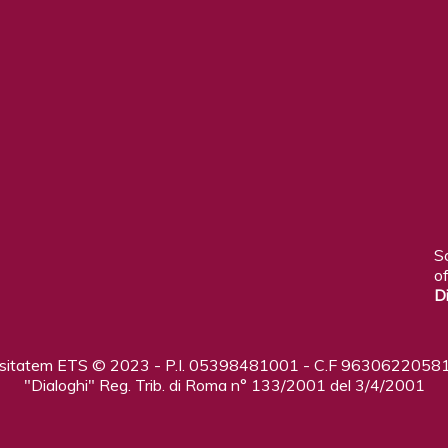
S
of
D
ositatem ETS © 2023 - P.I. 05398481001 - C.F 96306220581
"Dialoghi" Reg. Trib. di Roma n° 133/2001 del 3/4/2001