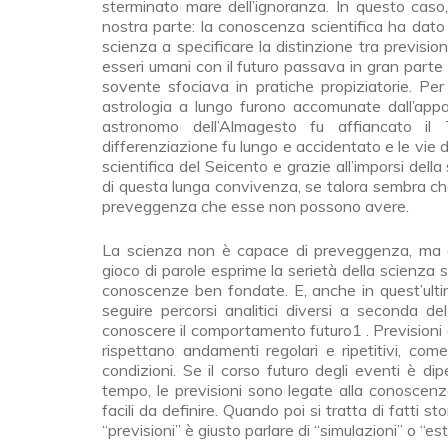
sterminato mare dell’ignoranza. In questo caso, 
nostra parte: la conoscenza scientifica ha dato
scienza a specificare la distinzione tra previsi
esseri umani con il futuro passava in gran parte
sovente sfociava in pratiche propiziatorie. Per 
astrologia a lungo furono accomunate dall’app
astronomo dell’Almagesto fu affiancato il 
differenziazione fu lungo e accidentato e le vie d
scientifica del Seicento e grazie all’imporsi del
di questa lunga convivenza, se talora sembra che 
preveggenza che esse non possono avere.
La scienza non è capace di preveggenza, ma di 
gioco di parole esprime la serietà della scienz
conoscenze ben fondate. E, anche in quest’ultim
seguire percorsi analitici diversi a seconda de
conoscere il comportamento futuro1 . Previsioni 
rispettano andamenti regolari e ripetitivi, come i
condizioni. Se il corso futuro degli eventi è di
tempo, le previsioni sono legate alla conoscenz
facili da definire. Quando poi si tratta di fatti sto
“previsioni” è giusto parlare di “simulazioni” o “es