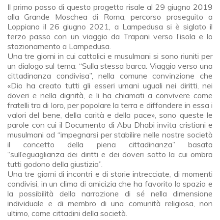
Il primo passo di questo progetto risale al 29 giugno 2019
alla Grande Moschea di Roma, percorso proseguito a
Loppiano il 26 giugno 2021, a Lampedusa si è siglato il
terzo passo con un viaggio da Trapani verso l’isola e lo
stazionamento a Lampedusa.
Una tre giorni in cui cattolici e musulmani si sono riuniti per
un dialogo sul tema: “Sulla stessa barca. Viaggio verso una
cittadinanza condivisa”, nella comune convinzione che
«Dio ha creato tutti gli esseri umani uguali nei diritti, nei
doveri e nella dignità, e li ha chiamati a convivere come
fratelli tra di loro, per popolare la terra e diffondere in essa i
valori del bene, della carità e della pace», sono queste le
parole con cui il Documento di Abu Dhabi invita cristiani e
musulmani ad “impegnarsi per stabilire nelle nostre società
il concetto della piena cittadinanza” basata
“sull’eguaglianza dei diritti e dei doveri sotto la cui ombra
tutti godono della giustizia”.
Una tre giorni di incontri e di storie intrecciate, di momenti
condivisi, in un clima di amicizia che ha favorito lo spazio e
la possibilità della narrazione di sé nella dimensione
individuale e di membro di una comunità religiosa, non
ultimo, come cittadini della società.