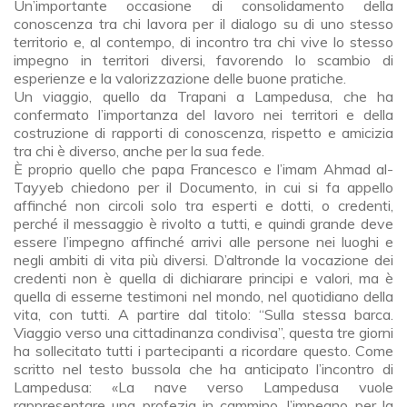
Un’importante occasione di consolidamento della
conoscenza tra chi lavora per il dialogo su di uno stesso
territorio e, al contempo, di incontro tra chi vive lo stesso
impegno in territori diversi, favorendo lo scambio di
esperienze e la valorizzazione delle buone pratiche.
Un viaggio, quello da Trapani a Lampedusa, che ha
confermato l’importanza del lavoro nei territori e della
costruzione di rapporti di conoscenza, rispetto e amicizia
tra chi è diverso, anche per la sua fede.
È proprio quello che papa Francesco e l’imam Ahmad al-
Tayyeb chiedono per il Documento, in cui si fa appello
affinché non circoli solo tra esperti e dotti, o credenti,
perché il messaggio è rivolto a tutti, e quindi grande deve
essere l’impegno affinché arrivi alle persone nei luoghi e
negli ambiti di vita più diversi. D’altronde la vocazione dei
credenti non è quella di dichiarare principi e valori, ma è
quella di esserne testimoni nel mondo, nel quotidiano della
vita, con tutti. A partire dal titolo: “Sulla stessa barca.
Viaggio verso una cittadinanza condivisa”, questa tre giorni
ha sollecitato tutti i partecipanti a ricordare questo. Come
scritto nel testo bussola che ha anticipato l’incontro di
Lampedusa: «La nave verso Lampedusa vuole
rappresentare una profezia in cammino, l’impegno per la