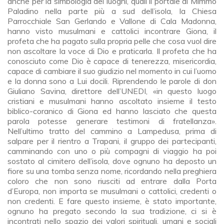
anche per la simbologia dei luoghi, quali il portale di Mimmo
Paladino nella parte più a sud dell’isola, la Chiesa
Parrocchiale San Gerlando e Vallone di Cala Madonna,
hanno visto musulmani e cattolici incontrare Giona, il
profeta che ha pagato sulla propria pelle che cosa vuol dire
non ascoltare la voce di Dio e praticarla. Il profeta che ha
conosciuto come Dio è capace di tenerezza, misericordia,
capace di cambiare il suo giudizio nel momento in cui l’uomo
e la donna sono a Lui docili. Riprendendo le parole di don
Giuliano Savina, direttore dell’UNEDI, «in questo luogo
cristiani e musulmani hanno ascoltato insieme il testo
biblico-coranico di Giona ed hanno lasciato che questa
parola potesse generare testimoni di fratellanza».
Nell’ultimo tratto del cammino a Lampedusa, prima di
salpare per il rientro a Trapani, il gruppo dei partecipanti,
camminando con uno o più compagni di viaggio ha poi
sostato al cimitero dell’isola, dove ognuno ha deposto un
fiore su una tomba senza nome, ricordando nella preghiera
coloro che non sono riusciti ad entrare dalla Porta
d’Europa, non importa se musulmani o cattolici, credenti o
non credenti. E fare questo insieme, è stato importante,
ognuno ha pregato secondo la sua tradizione, ci si è
incontrati nello spazio dei valori spirituali, umani e sociali