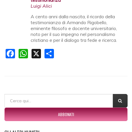
testimonianza
Luigi Alici
A cento anni dalla nascita, il ricordo della
testimonianza di Armando Rigobello,
eminente filosofo e docente universitario,
noto per il suo impegno nel personalismo
cristiano e per il dialogo tra fede e ricerca.
Facebook
WhatsApp
X
Share
FORM DI RICERCA
Cerca
ABBONATI