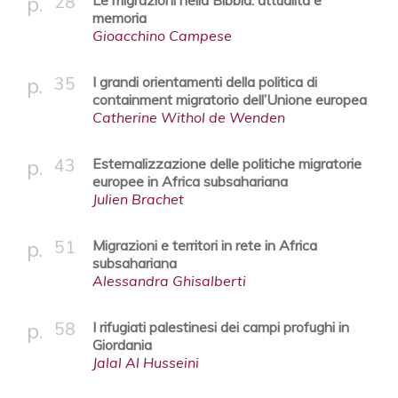
28
Le migrazioni nella Bibbia: attualità e
memoria
Gioacchino Campese
35
I grandi orientamenti della politica di
containment migratorio dell’Unione europea
Catherine Withol de Wenden
43
Esternalizzazione delle politiche migratorie
europee in Africa subsahariana
Julien Brachet
51
Migrazioni e territori in rete in Africa
subsahariana
Alessandra Ghisalberti
58
I rifugiati palestinesi dei campi profughi in
Giordania
Jalal Al Husseini