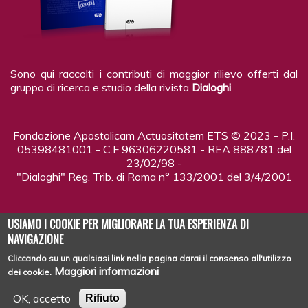
Sono qui raccolti i contributi di maggior rilievo offerti dal
gruppo di ricerca e studio della rivista
Dialoghi
.
Fondazione Apostolicam Actuositatem ETS © 2023 - P.I.
05398481001 - C.F 96306220581 - REA 888781 del
23/02/98 -
"Dialoghi" Reg. Trib. di Roma n° 133/2001 del 3/4/2001
USIAMO I COOKIE PER MIGLIORARE LA TUA ESPERIENZA DI
NAVIGAZIONE
Cliccando su un qualsiasi link nella pagina darai il consenso all'utilizzo
Copyright © 2026
DIALOGHI - LA RIVISTA
| Tutti i diritti riservati
Maggiori informazioni
dei cookie.
OK, accetto
Rifiuto