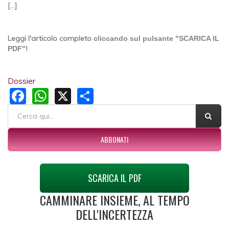
[...]
Leggi l'articolo completo
cliccando sul pulsante "SCARICA IL
PDF"!
Dossier
Facebook
WhatsApp
X
Share
FORM DI RICERCA
Cerca
ABBONATI
SCARICA IL PDF
CAMMINARE INSIEME, AL TEMPO
DELL'INCERTEZZA