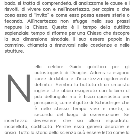
bada, si tratta di comprenderla, di analizzarne le cause e i
risvolti, di vivere con e nell’incertezza, per capire a che
cosa essa ci “invita” e come essa possa essere sterile o
feconda. All’incertezza non sfugge nella sua prassi
neppure la Chiesa. Questo è il tempo della duttilità
sapienziale; tempo di riforme per una Chiesa che riscopre
la sua dimensione sinodale, il suo essere popolo in
cammino, chiamata a rinnovarsi nelle coscienze e nelle
strutture.
Nella celebre Guida galattica per gli
autostoppisti di Douglas Adams si esigono
«aree di dubbio e d’incertezza rigidamente
definite». Sembra la battuta di un umorista
inglese che abbia esagerato con la birra al
pub dell’angolo, ma è fisica quantistica per
principianti, come il gatto di Schrödinger che
è nello stesso tempo vivo e morto, a
seconda del luogo di osservazione. Se
incertezza dev’essere, che sia allora inquadrata,
incasellata, codificata. Perché essa genera disordine e
ansia. Tutta la storia della scienza può essere letta come la