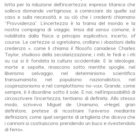
lotta per la riduzione dell’incertezza: impresa titanica che
solleva domande vertiginose, a cominciare da quelle sul
caso e sulla necessità, e su ciò che i credenti chiamano
“Provvidenza”. L’incertezza è la trama del mondo e la
nostra compagna di viaggio. Irrisa dal senso comune, è
nobilitata dalla fisica a principio esplicativo, incerto,
of
course
. Le certezze si sgretolano, crollano i «bastioni della
credenza », come li chiama il filosofo canadese Charles
Taylor, studioso della secolarizzazione, i miti, le fedi e i riti
su cui si è fondata la cultura occidentale. E le ideologie,
morte e sepolte, rinascono sotto mentite spoglie, nel
liberismo selvaggio, nel determinismo scientifico
transumanista, nel populismo nazionalistico, nel
cospirazionismo e nel complottismo
no-vax
. Grande, come
sempre, è il disordine sotto il sole. E noi, nell’impossibilità di
circoscrivere l’incertezza, tentiamo di definirla. Allo stesso
modo, scriveva Miguel de Unamuno, «Hegel, gran
definitore, pretese di ricostruire l’universo mediante
definizioni, come quel sergente di artiglieria che diceva che
i cannoni si costruiscono prendendo un buco e rivestendolo
di ferro».