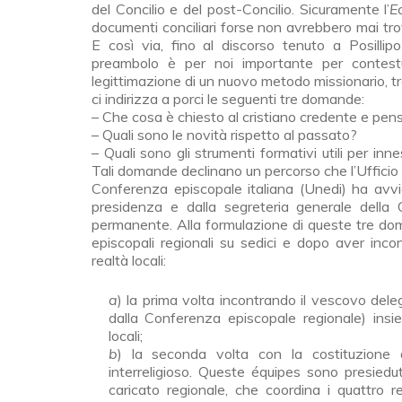
del Concilio e del post-Concilio. Sicuramente l’
E
documenti conciliari forse non avrebbero mai trova
E così via, fino al discorso tenuto a Posill
preambolo è per noi importante per contestu
legittimazione di un nuovo metodo missionario, tr
ci indirizza a porci le seguenti tre domande:
– Che cosa è chiesto al cristiano credente e pensa
– Quali sono le novità rispetto al passato?
– Quali sono gli strumenti formativi utili per inn
Tali domande declinano un percorso che l’Ufficio n
Conferenza episcopale italiana (Unedi) ha avvia
presidenza e dalla segreteria generale della
permanente. Alla formulazione di queste tre dom
episcopali regionali su sedici e dopo aver incon
realtà locali:
a
) la prima volta incontrando il vescovo deleg
dalla Conferenza epi­scopale regionale) ins
locali;
b
) la seconda volta con la costituzione d
interreligioso. Queste équipes sono presiedu
caricato regionale, che coordina i quattro r