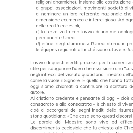
religioni dharmiche). Insieme alla costituzione
di gruppi, associazioni, movimenti, so­cietà di vita
di nominare un loro referente nazionale che av
dimensione ecumenica e interreligiosa. Ad oggi
delle realtà ecclesiali;
c
) la terza volta con l’avvio di una metodolog
permanente Unedi;
d
) infine, negli ultimi mesi, l’Unedi ritorna in
le équipes regionali, affinché siano attive
in l
L’avvio di questi inediti processi per l’ecumenismo
utile per sdoganare l’idea che essi siano una “cosa
negli intrecci del vissuto quotidiano, l’inedito dell
come la vuole il Signore. È quello che hanno fatt
oggi siamo chiamati a continuare la scrit­tura d
autore.
Al cristiano credente e pensante di oggi – cioè al v
consacrato e alla consa­crata – è chiesto di vive
cioè di accorgersi dei segni inediti della risu
storia quotidiana: «Che cosa sono questi discorsi 
Le parole del Maestro sono vive ed efficac
discernimento ecclesiale che fu chiesto alla Chies