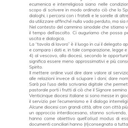
ecumenica e interreligiosa siano nelle condizio
scopo di scrivere in modo ordinato ciò che lo Spir
dialoghi, i percorsi con i fratelli e le sorelle di a
da utilizzare affinché nulla vada perduto, ma sia 
Nel contesto del cammino sinodale che stiamo vi
il tempo dell’ascolto. Ci auguriamo che possa p
uscita e dialogica.
La “tavola di lavoro” è il luogo in cui il delegato a
e compara i dati e, in tale comparazione, legge e 
4) al vescovo, alla diocesi, secondo le op­portun
significa essere meno approssimativi e più consap
Spirito.
Il mettere ordine vuol dire dare valore al servi
alle relazioni invece di sciupare i doni; dare nome a
Sarà poi l’uso della scrivania digitale che permett
pastorale porti i frutti di ciò che il Signore semina
Venticinque diocesi italiane si sono messe in gioc
il servizio per l’ecume­nismo e il dialogo interr
Alcune diocesi con grandi città, altre con città più
un approccio interdiocesano, stanno scrivendo, n
hanno come obiettivo quell’
aliud modus
di es
documenti conciliari hanno (ri)consegnato a tutta 