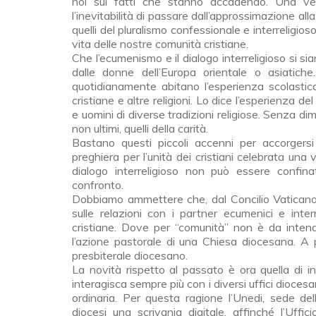
noi sui fatti che stanno accadendo. Una vera 
l’inevitabilità di passa­re dall’approssimazione all
quelli del pluralismo confessionale e interreligios
vita delle nostre comunità cristiane.
Che l’ecumenismo e il dialogo interreligioso si siano
dalle donne dell’Eu­ropa orientale o asiatic
quotidianamente abitano l’esperienza scolastica
cristiane e altre religioni. Lo dice l’esperienza d
e uomini di diverse tradizioni religiose. Senza dimen
non ultimi, quelli della carità.
Bastano questi piccoli accenni per accorgers
preghiera per l’unità dei cristiani celebrata una 
dialogo interreligioso non può essere confi
confronto.
Dobbiamo ammettere che, dal Concilio Vaticano I
sulle relazioni con i partner ecumenici e inter
cristiane. Dove per “comunità” non è da intende
l’azione pa­storale di una Chiesa diocesana. A 
presbiterale diocesano.
La novità rispetto al passato è ora quella di i
interagisca sempre più con i diversi uffici diocesa
ordinaria. Per questa ragione l’Unedi, sede de
diocesi una scrivania digitale, affinché l’Uffi