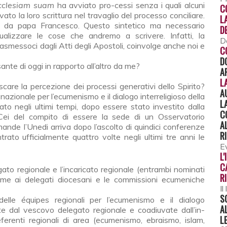
cclesiam suam
ha avviato pro-cessi senza i quali alcuni
C
to la loro scrittura nel travaglio del processo conciliare.
L
ipo da papa Francesco. Questo sintetico ma necessario
D
alizzare le cose che andremo a scrivere. Infatti, la
D
asmessoci dagli Atti degli Apostoli, coinvolge anche noi e
C
D
nte di oggi in rapporto all’altro da me?
A
L
escare la percezione dei processi generativi dello Spirito?
A
azionale per l’ecumenismo e il dialogo interreligioso della
L
to negli ultimi tempi, dopo essere stato investito dalla
C
 Cei del compito di essere la sede di un Osservatorio
A
ande l’Unedi arriva dopo l’ascolto di quindici conferenze
R
trato ufficialmente quattro volte negli ultimi tre anni le
E
L
C
ato regionale e l’in­caricato regionale (entrambi nominati
R
ieme ai delegati diocesani e le commis­sioni ecumeniche
Il
S
elle équipes regionali per l’ecumenismo e il dialogo
A
te dal vescovo delegato regionale e coadiuvate dall’in­
L
eferenti regionali di area (ecumenismo, ebraismo, islam,