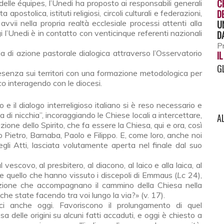
C
 delle équipes, l’Unedi ha proposto ai responsabili generali
D
 apostolica, istituti religiosi, circoli culturali e fe­derazioni,
vii nella propria realtà ecclesiale processi attenti alla
U
 l’Unedi è in contatto con venticinque referenti nazionali
D
Pr
ia di azione pastorale dialogica attraverso l’Osservatorio
I
G
 presenza sui terri­tori con una formazione metodologica per
oco
interagendo con le diocesi.
 e il dialogo inter­religioso italiano si è reso necessario e
 di nicchia”, incoraggiando le Chiese locali a in­tercettare,
A
’azione dello Spirito, che fa essere la Chiesa, qui e ora, così
o Pietro, Barnaba, Paolo e Filippo. E, come loro, anche noi
egli Atti, lasciata volutamente aperta nel finale dal suo
escovo, al pre­sbitero, al diacono, al laico e alla laica, al
re quello che hanno vissuto i discepoli di Emmaus (
Lc
24),
r­rezione che accompagnano il cammino della Chiesa nella
che state facendo tra voi lungo la via?» (v. 17).
i anche oggi. Favori­scono il prolungamento di quel
a delle origini su alcuni fatti accaduti, e oggi è chiesto a