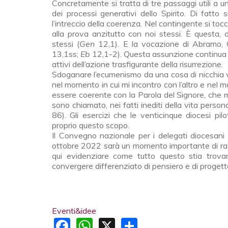
Concretamente si tratta di tre passaggi utili a un
dei processi generativi dello Spirito. Di fatto 
l’intreccio della coerenza. Nel contingente si toc
alla prova anzitutto con noi stessi. È questa,
stessi (
Gen
12,1). E la vocazione di Abramo,
13,1ss;
Eb
12,1-2). Questa assunzione continua p
attivi dell’azione trasfigurante della risurrezione.
Sdoganare l’ecumenismo da una cosa di nicchia vu
nel momento in cui mi incontro con l’altro e nel m
essere coerente con la Parola del Signore, che mi
sono chiamato, nei fatti inediti della vita persona
86). Gli esercizi che le venti­cinque diocesi 
proprio questo scopo.
Il Convegno nazionale per i delegati diocesani 
ottobre 2022 sarà un mo­mento importante di racco
qui evidenziare come tutto questo stia trovan­
convergere differenziato di pensiero e di progett
Eventi&idee
Facebook
WhatsApp
X
Share