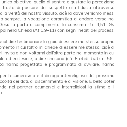
 unico obiettivo, quello di sentire e gustare la percezione
si tratta di passare dal sospetto alla fidu­cia attraverso
­ca la verità del nostro vissuto, cioè là dove veniamo messi
 da sempre, la vocazione abramitica di andare verso noi
 Gesù la porta a compimento, la consuma (
Lc
9,51;
Gv
oi nella Chiesa (
At
1,9-11) con segni inediti dei processi
ol dire testi­moniare la gioia di essere me stesso proprio
omento in cui l’altro mi chiede di essere me stesso, cioè di
 invita a non voltarmi dall’altra parte nel momento in cui
le ed ecclesiale, a dire chi sono (cfr.
Fratelli tutti
, n. 56-
pilota hanno progettato e programmato di avviare, hanno
per l’ecumenismo e il dialogo interreligioso del prossimo
lta dei dati, di discernimento e di vi­sione. È bello poter
do nei partner ecumenici e interreligiosi la stima e il
o.