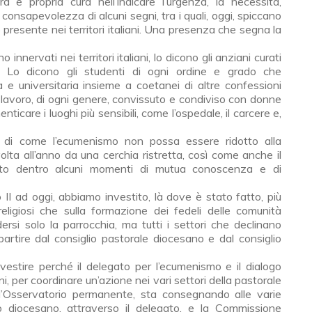
e propria cura nell’indicare l’urgenza, la necessità,
a consapevolezza di alcuni segni, tra i quali, oggi, spiccano
o presente nei territori italiani. Una presenza che segna la
 innervati nei territori italiani, lo dicono gli anziani curati
he. Lo dicono gli studenti di ogni ordine e grado che
 e universitaria insieme a coetanei di altre confessioni
el lavoro, di ogni genere, convissu­to e condiviso con donne
ticare i luoghi più sensibili, come l’ospedale, il carce­re e,
i di come l’ecumeni­smo non possa essere ridotto alla
volta all’anno da una cerchia ristretta, così come anche il
nato dentro alcuni momenti di mutua conoscenza e di
I ad oggi, ab­biamo investito, là dove è stato fatto, più
religiosi che sulla formazione dei fedeli delle comunità
r­si solo la parrocchia, ma tutti i settori che declinano
partire dal consiglio pastorale diocesano e dal consiglio
nvestire perché il delegato per l’ecumenismo e il dialogo
ni, per coordinare un’azione nei vari settori della pastorale
ll’Osservatorio permanente, sta consegnando alle varie
cio diocesano, attraverso il delegato, e la Commissione