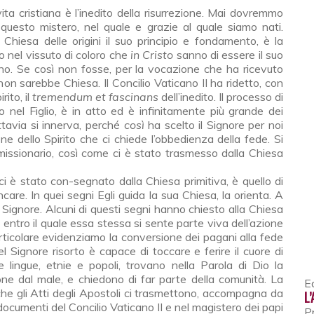
a questo mistero, nel quale e grazie al quale siamo nati.
 Chiesa delle origini il suo principio e fondamento, è la
io nel vissuto di coloro che
in Cristo
sanno di essere il suo
no. Se così non fosse, per la vocazione che ha ricevuto
on sarebbe Chiesa. Il Concilio Vaticano II ha ridetto, con
ito, il
tremendum et fascinans
dell’inedito. Il processo di
o nel Figlio, è in atto ed è infinitamente più grande dei
uttavia si innerva, perché
così
ha scelto il Signore per noi
e dello Spirito che ci chiede l’obbedienza della fede. Si
missionario, così come ci è stato trasmesso dalla Chiesa
i è stato con-segnato dalla Chiesa primitiva, è quello di
care. In quei segni Egli guida la sua Chiesa, la orienta. A
 Signore. Alcuni di questi segni hanno chiesto alla Chiesa
, entro il quale essa stessa si sente parte viva dell’azione
particolare evidenziamo la conversione dei pagani alla fede
l Signore risorto è capace di toccare e ferire il cuore di
 lingue, etnie e popoli, trovano nella Parola di Dio la
ione dal male, e chiedono di far parte della comunità. La
Ed
che gli Atti degli Apostoli ci trasmettono, accompagna da
L
 documenti del Concilio Vaticano II e nel magistero dei papi
P