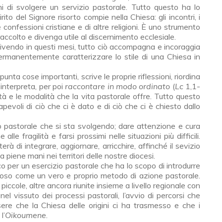
ni di svolgere un servizio pastorale. Tutto questo ha lo
ito del Signore risorto compie nella Chiesa: gli incontri, i
ltre confessioni cristiane e di altre religioni. È uno strumento
raccolto e divenga utile al discernimento ecclesiale.
vendo in questi mesi, tutto ciò accompagna e incoraggia
ermanentemente caratterizzare lo stile di una Chiesa in
ppunta cose importanti, scrive le proprie riflessioni, riordina
interpreta, per poi
raccontare in modo ordinato
(
Lc
1,1-
ità e le modalità che la vita pastorale offre. Tutto questo
evoli di ciò che ci è dato e di ciò che ci è chiesto dallo
zio pastorale che si sta svolgendo; dare attenzione e cura
lle fragilità e farsi prossimi nelle si­tuazioni più difficili.
erà di integrare, aggiornare, arricchire, affinché il sevizio
 a piene mani nei territori delle nostre diocesi.
o per un eserci­zio pastorale che ha lo scopo di introdurre
eligioso come un vero e proprio metodo di azione pastorale.
 piccole, altre ancora riunite insieme a livello regionale con
el vissuto dei processi pastorali, l’avvio di percorsi che
sere che la Chiesa delle origini ci ha tra­smesso e che i
l’
Oikoumene
.