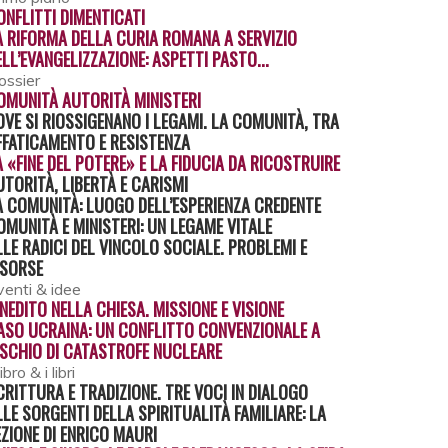
ONFLITTI DIMENTICATI
A RIFORMA DELLA CURIA ROMANA A SERVIZIO
ELL’EVANGELIZZAZIONE: ASPETTI PASTO...
ossier
OMUNITÀ AUTORITÀ MINISTERI
OVE SI RIOSSIGENANO I LEGAMI. LA COMUNITÀ, TRA
FFATICAMENTO E RESISTENZA
A «FINE DEL POTERE» E LA FIDUCIA DA RICOSTRUIRE
UTORITÀ, LIBERTÀ E CARISMI
A COMUNITÀ: LUOGO DELL’ESPERIENZA CREDENTE
OMUNITÀ E MINISTERI: UN LEGAME VITALE
LLE RADICI DEL VINCOLO SOCIALE. PROBLEMI E
ISORSE
venti & idee
'INEDITO NELLA CHIESA. MISSIONE E VISIONE
ASO UCRAINA: UN CONFLITTO CONVENZIONALE A
ISCHIO DI CATASTROFE NUCLEARE
 libro & i libri
CRITTURA E TRADIZIONE. TRE VOCI IN DIALOGO
LLE SORGENTI DELLA SPIRITUALITÀ FAMILIARE: LA
EZIONE DI ENRICO MAURI