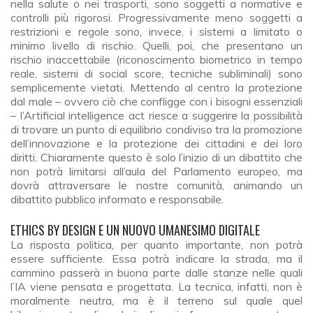
nella salute o nei trasporti, sono soggetti a normative e
controlli più rigorosi. Progressivamente meno soggetti a
restrizioni e regole sono, invece, i sistemi a limitato o
minimo livello di rischio. Quelli, poi, che presentano un
rischio inaccettabile (riconoscimento biometrico in tempo
reale, sistemi di social score, tecniche subliminali) sono
semplicemente vietati. Mettendo al centro la protezione
dal male – ovvero ciò che confligge con i bisogni essenziali
– l’Artificial intelligence act riesce a suggerire la possibilità
di trovare un punto di equilibrio condiviso tra la promozione
dell’innovazione e la protezione dei cittadini e dei loro
diritti. Chiaramente questo è solo l’inizio di un dibattito che
non potrà limitarsi all’aula del Parlamento europeo, ma
dovrà attraversare le nostre comunità, animando un
dibattito pubblico informato e responsabile.
ETHICS BY DESIGN E UN NUOVO UMANESIMO DIGITALE
La risposta politica, per quanto importante, non potrà
essere sufficiente. Essa potrà indicare la strada, ma il
cammino passerà in buona parte dalle stanze nelle quali
l’IA viene pensata e progettata. La tecnica, infatti, non è
moralmente neutra, ma è il terreno sul quale quel