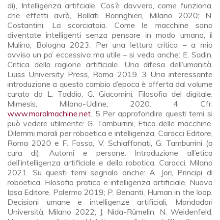
di), Intelligenza artifciale. Cos’è davvero, come funziona,
che effetti avrà, Bollati Boringhieri, Milano 2020; N.
Costantini. La scorciatoia. Come le macchine sono
diventate intelligenti senza pensare in modo umano, il
Mulino, Bologna 2023. Per una lettura critica – a mio
avviso un po’ eccessiva ma utile – si veda anche: E. Sadin,
Critica della ragione artificiale. Una difesa dell’umanità,
Luiss University Press, Roma 2019. 3 Una interessante
introduzione a questo cambio d’epoca è offerta dal volume
curato da L. Taddio, G. Giacomini, Filosofia del digitale,
Mimesis, Milano-Udine, 2020. 4 Cfr.
www.moralmachine.net
. 5 Per approfondire questi temi si
può vedere utilmente: G. Tamburrini, Etica delle macchine.
Dilemmi morali per roboetica e intelligenza, Carocci Editore,
Roma 2020 e F. Fossa, V. Schiaffonati, G. Tamburrini (a
cura di), Automi e persone. Introduzione all’etica
dell’intelligenza artificiale e della robotica, Carocci, Milano
2021. Su questi temi segnalo anche: A. Jori, Principi di
roboetica. Filosofia pratica e intelligenza artificiale, Nuova
Ipsa Editore, Palermo 2019; P. Benanti, Human in the loop.
Decisioni umane e intelligenze artificiali, Mondadori
Università, Milano 2022; J. Nida-Rümelin, N. Weidenfeld,