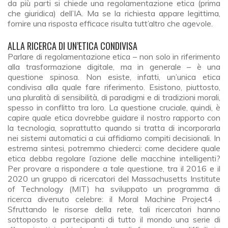
da più parti si chiede una regolamentazione etica (prima
che giuridica) dell’IA. Ma se la richiesta appare legittima,
fornire una risposta efficace risulta tutt’altro che agevole.
ALLA RICERCA DI UN’ETICA CONDIVISA
Parlare di regolamentazione etica – non solo in riferimento
alla trasformazione digitale, ma in generale – è una
questione spinosa. Non esiste, infatti, un’unica etica
condivisa alla quale fare riferimento. Esistono, piuttosto,
una pluralità di sensibilità, di paradigmi e di tradizioni morali,
spesso in conflitto tra loro. La questione cruciale, quindi, è
capire quale etica dovrebbe guidare il nostro rapporto con
la tecnologia, soprattutto quando si tratta di incorporarla
nei sistemi automatici a cui affidiamo compiti decisionali. In
estrema sintesi, potremmo chiederci: come decidere quale
etica debba regolare l’azione delle macchine intelligenti?
Per provare a rispondere a tale questione, tra il 2016 e il
2020 un gruppo di ricercatori del Massachusetts Institute
of Technology (MIT) ha sviluppato un programma di
ricerca divenuto celebre: il Moral Machine Project4 .
Sfruttando le risorse della rete, tali ricercatori hanno
sottoposto a partecipanti di tutto il mondo una serie di