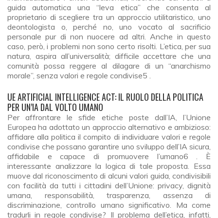
guida automatica una “leva etica” che consenta al
proprietario di scegliere tra un approccio utilitaristico, uno
deontologista o, perché no, uno vocato al sacrificio
personale pur di non nuocere ad altri. Anche in questo
caso, però, i problemi non sono certo risolti. L’etica, per sua
natura, aspira all’universalità; difficile accettare che una
comunità possa reggere al dilagare di un “anarchismo
morale”, senza valori e regole condivise5 .
UE ARTIFICIAL INTELLIGENCE ACT: IL RUOLO DELLA POLITICA
PER UN’IA DAL VOLTO UMANO
Per affrontare le sfide etiche poste dall’IA, l’Unione
Europea ha adottato un approccio alternativo e ambizioso:
affidare alla politica il compito di individuare valori e regole
condivise che possano garantire uno sviluppo dell’IA sicura,
affidabile e capace di promuovere l’umano6 . È
interessante analizzare la logica di tale proposta. Essa
muove dal riconoscimento di alcuni valori guida, condivisibili
con facilità da tutti i cittadini dell’Unione: privacy, dignità
umana, responsabilità, trasparenza, assenza di
discriminazione, controllo umano significativo. Ma come
tradurli in regole condivise? Il problema dell’etica, infatti,