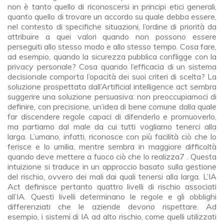
non è tanto quello di riconoscersi in principi etici generali,
quanto quello di trovare un accordo su quale debba essere,
nel contesto di specifiche situazioni, l’ordine di priorità da
attribuire a quei valori quando non possono essere
perseguiti allo stesso modo e allo stesso tempo. Cosa fare,
ad esempio, quando la sicurezza pubblica confligge con la
privacy personale? Cosa quando l’efficacia di un sistema
decisionale comporta l’opacità dei suoi criteri di scelta? La
soluzione prospettata dall’Artificial intelligence act sembra
suggerire una soluzione persuasiva: non preoccupiamoci di
definire, con precisione, un’idea di bene comune dalla quale
far discendere regole capaci di difenderlo e promuoverlo,
ma partiamo dal male da cui tutti vogliamo tenerci alla
larga. L’umano, infatti, riconosce con più facilità ciò che lo
ferisce e lo umilia, mentre sembra in maggiore difficoltà
quando deve mettere a fuoco ciò che lo realizza7 . Questa
intuizione si traduce in un approccio basato sulla gestione
del rischio, ovvero dei mali dai quali tenersi alla larga. L’IA
Act definisce pertanto quattro livelli di rischio associati
all’IA. Questi livelli determinano le regole e gli obblighi
differenziati che le aziende devono rispettare. Ad
esempio, i sistemi di IA ad alto rischio, come quelli utilizzati