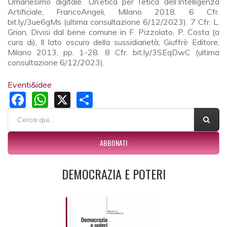
Umanesimo digitale. Un’etica per l’etica dell’Intelligenza
Artificiale, FrancoAngeli, Milano 2018. 6 Cfr.
bit.ly/3ue6gMs (ultima consultazione 6/12/2023). 7 Cfr. L.
Grion, Divisi dal bene comune in F. Pizzolato, P. Costa (a
cura di), Il lato oscuro della sussidiarietà, Giuffrè Editore,
Milano 2013, pp. 1-28. 8 Cfr. bit.ly/3SEqDwC (ultima
consultazione 6/12/2023).
Eventi&idee
Facebook
WhatsApp
X
Share
FORM DI RICERCA
Cerca
ABBONATI
DEMOCRAZIA E POTERI