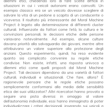
dilemmi etici, chiedendo loro di fare scelte difficili in
situazioni in cui i veicoli autonomi erano coinvolti. Un
esempio classico era se un veicolo dovesse scegliere di
salvare la vita di un pedone a scapito di un conducente o
viceversa. Il risultato più interessante del Moral Machine
Project è legato alla determinazione di differenti cluster
culturali. Influenzate da fattori come l’età, la cultura e le
convinzioni personali, le decisioni etiche delle persone
variavano notevolmente. Ad esempio, alcune culture
davano priorità alla salvaguardia dei giovani, mentre altre
attribuivano un valore superiore alla protezione degli
anziani. Questo esperimento, quindi, ha reso evidente
quanto sia complicato convenire su regole etiche
condivise. Non esiste, infatti, una risposta univoca a
dilemmi etici come quelli proposti dal Moral Machine
Project. Tali decisioni dipendono da una varietà di fattori
culturali, individuali e situazionali. Che fare, allora? È
ragionevole pensare che le regole etiche possano
semplicemente conformarsi alla media delle sensibilità
etica dei suoi utilizzatori? Altri ricercatori hanno provato a
seguire una pista diversa: in omaggio al valore
dell’autonomia individuale, essi hanno immaginato di poter
individualizzare i criteri decisionali, inserendo sui veicoli a