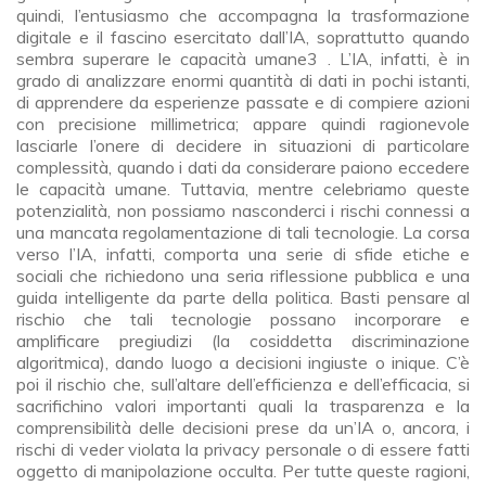
quindi, l’entusiasmo che accompagna la trasformazione
digitale e il fascino esercitato dall’IA, soprattutto quando
sembra superare le capacità umane3 . L’IA, infatti, è in
grado di analizzare enormi quantità di dati in pochi istanti,
di apprendere da esperienze passate e di compiere azioni
con precisione millimetrica; appare quindi ragionevole
lasciarle l’onere di decidere in situazioni di particolare
complessità, quando i dati da considerare paiono eccedere
le capacità umane. Tuttavia, mentre celebriamo queste
potenzialità, non possiamo nasconderci i rischi connessi a
una mancata regolamentazione di tali tecnologie. La corsa
verso l’IA, infatti, comporta una serie di sfide etiche e
sociali che richiedono una seria riflessione pubblica e una
guida intelligente da parte della politica. Basti pensare al
rischio che tali tecnologie possano incorporare e
amplificare pregiudizi (la cosiddetta discriminazione
algoritmica), dando luogo a decisioni ingiuste o inique. C’è
poi il rischio che, sull’altare dell’efficienza e dell’efficacia, si
sacrifichino valori importanti quali la trasparenza e la
comprensibilità delle decisioni prese da un’IA o, ancora, i
rischi di veder violata la privacy personale o di essere fatti
oggetto di manipolazione occulta. Per tutte queste ragioni,