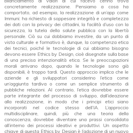
bilanciamento di valori di cui facevo cenno trova
concretamente realizzazione. Pensiamo a cosa ha
comportato, ad esempio, la realizzazione di un’app come
Immuni: ha richiesto di soppesare integrità e completezza
dei dati con la privacy dei cittadini, la facilità d’uso con la
sicurezza, la tutela della salute pubblica con la libertà
personale. Ciò su cui dobbiamo investire, da un punto di
vista culturale e formativo è, dunque, la competenza etica
dei tecnici, poiché le tecnologie di cui abbiamo bisogno
devono essere Ethics by Design, cioè disegnate sulla base
di una precisa intenzionalità etica. Se le preoccupazioni
morali arrivano dopo, quando le tecnologie sono già
disponibili, è troppo tardi. Questo approccio implica che le
aziende e gli sviluppatori considerino l’etica come
un’aggiunta tardiva o come un semplice strumento di
pubbliche relazioni. Al contrario, l’etica dovrebbe essere
parte integrante del processo di sviluppo, dall’ideazione
alla realizzazione, in modo che i principi etici siano
incorporati nel codice stesso dell’IA. L’approccio
multidisciplinare, quindi, più che una teoria della
conoscenza, dovrebbe diventare una prassi consolidata
all’interno dei processi ideativi e produttivi. Un aspetto
chiave di questa Ethics by Design è l’adozione di un nuovo