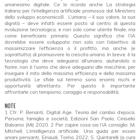
umanesimo digitale. Ce lo ricorda anche La strategia
italiana per l’intelligenza artificiale promossa dal Ministero
dello sviluppo economico8 . L’umano – il suo valore, la sua
dignità – deve infatti essere posto al centro di questa
rivoluzione tecnologica, e non solo come utente finale, ma
come beneficiario primario. Questo significa che l’IA
dovrebbe essere sviluppata non solo con l’obiettivo di
massimizzare l’efficienza o il profitto, ma anche (e
soprattutto) di promuovere la crescita umana. In breve: è la
tecnologia che deve adeguarsi all’umano, aiutandolo a
fiorire, non è l’uomo che deve adeguarsi alle macchine, per
inseguire il mito della massima efficienza e della massima
produttività. Le sfide sul terreno sono enormi, rischi e
opportunità altrettanto. Per questo è importante
affrontarle con tempismo, coraggio e responsabilità.
NOTE
1 Cfr. P. Benanti, Digital Age. Teoria del cambio d’epoca.
Persona, famiglia e società, Edizioni San Paolo, Cinisello
Balsamo (Mi) 2020. 2 Per capire cosa sia l’IA consiglio: M.
Mitchell, L’intelligenza artificiale. Una guida per esseri
umani pensanti, Einaudi, Torino 2022; S. Quintarelli (a cura