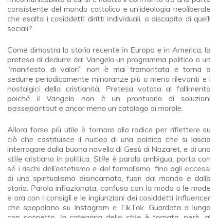
consistente del mondo cattolico e un’ideologia neoliberale
che esalta i cosiddetti diritti individuali, a discapito di quelli
sociali?
Come dimostra la storia recente in Europa e in America, la
pretesa di dedurre dal Vangelo un programma politico o un
“manifesto di valori” non è mai tramontata e torna a
sedurre periodicamente minoranze più o meno rilevanti e i
nostalgici della cristianità. Pretesa votata al fallimento
poiché il Vangelo non è un prontuario di soluzioni
passepartout
e ancor meno un catalogo di morale.
Allora forse più utile è tornare alla radice per riflettere su
ciò che costituisce il nucleo di una politica che si lascia
interrogare dalla buona novella di Gesù di Nazaret, e di uno
stile
cristiano in politica.
Stile
è parola ambigua, porta con
sé i rischi dell’estetismo e del formalismo, fino agli eccessi
di uno spiritualismo disincarnato, fuori dal mondo e dalla
storia. Parola inflazionata, confusa con la moda o le mode
e ora con i consigli e le ingiunzioni dei cosiddetti
influencer
che spopolano su Instagram e TikTok. Guardata a lungo
con sospetto, la categoria dello
stile
è tornata, però, al