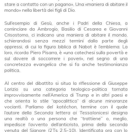
stare a contatto con un pagano». Una «maniera di abitare il
mondo» nella libertà dei figli di Dio.
Sull’esempio di Gesù, anche i Padri della Chiesa, a
cominciare da Ambrogio, Basilio di Cesarea e Giovanni
Crisostomo, ci indicano una maniera di abitare il mondo,
schierandosi senza mezzi termini dalla parte degli
oppressi, di cui la figura biblica di Nabot è l’emblema. La
loro, ricorda Piero Pisarra, è «una catechesi sulla povertà e
sul dovere di soccorrere i poveri», nel segno di una
concretezza evangelica che si fa anche testimonianza
politica.
Al centro del dibattito si situa la riflessione di Giuseppe
Lorizio su una categoria teologico-politica tornata
improvvisamente nell’America di Trump e in altri paesi e
che orienta lo stile “apocalittico” di alcune minoranze
vocianti. Parliamo del
katéchon
, termine con il quale
l’autore della
Seconda lettera ai Tessalonicesi
designa
una realtà o una persona che “trattiene” o, meglio,
impedisce l’avvento dell’anticristo, prima della seconda
venuta del Signore (2Ts 2,5-10). Identificata ora con lo