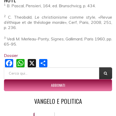
1
B. Pascal,
Pensieri
, 164; ed. Brunschvicg, p. 434.
2
C. Theobald,
Le christianisme comme style
, «Revue
d’éthique et de théologie morale», Cerf, Paris, 2008, 251,
p. 236.
3
Vedi M. Merleau-Ponty,
Signes
, Gallimard, Paris 1960, pp.
65-95.
Dossier
Facebook
WhatsApp
X
Share
FORM DI RICERCA
Cerca
ABBONATI
VANGELO E POLITICA