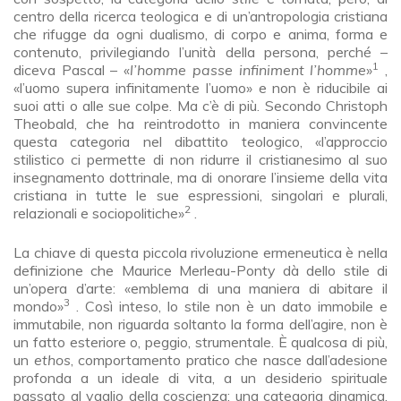
centro della ricerca teologica e di un’antropologia cristiana
che rifugge da ogni dualismo, di corpo e anima, forma e
contenuto, privilegiando l’unità della persona, perché –
1
diceva Pascal – «
l’homme passe infiniment l’homme
»
,
«l’uomo supera infinitamente l’uomo» e non è riducibile ai
suoi atti o alle sue colpe. Ma c’è di più. Secondo Christoph
Theobald, che ha reintrodotto in maniera convincente
questa categoria nel dibattito teologico, «l’approccio
stilistico ci permette di non ridurre il cristianesimo al suo
insegnamento dottrinale, ma di onorare l’insieme della vita
cristiana in tutte le sue espressioni, singolari e plurali,
2
relazionali e sociopolitiche»
.
La chiave di questa piccola rivoluzione ermeneutica è nella
definizione che Maurice Merleau-Ponty dà dello stile di
un’opera d’arte: «emblema di una maniera di abitare il
3
mondo»
. Così inteso, lo stile non è un dato immobile e
immutabile, non riguarda soltanto la forma dell’agire, non è
un fatto esteriore o, peggio, strumentale. È qualcosa di più,
un
ethos
, comportamento pratico che nasce dall’adesione
profonda a un ideale di vita, a un desiderio spirituale
passato al vaglio della coscienza: una categoria dinamica,