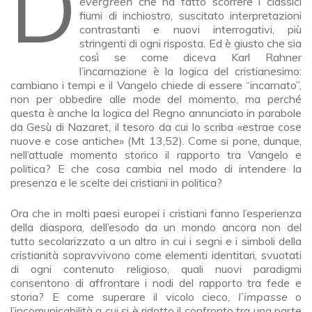
Declinato in vario modo dai tempi del Concilio,
evergreen
che ha fatto scorrere i classici
fiumi di inchiostro, suscitato interpretazioni
contrastanti e nuovi interrogativi, più
stringenti di ogni risposta. Ed è giusto che sia
così se come diceva Karl Rahner
l’incarnazione è la logica del cristianesimo:
cambiano i tempi e il Vangelo chiede di essere “incarnato”,
non per obbedire alle mode del momento, ma perché
questa è anche la logica del Regno annunciato in parabole
da Gesù di Nazaret, il tesoro da cui lo scriba «estrae cose
nuove e cose antiche» (Mt 13,52). Come si pone, dunque,
nell’attuale momento storico il rapporto tra Vangelo e
politica? E che cosa cambia nel modo di intendere la
presenza e le scelte dei cristiani in politica?
Ora che in molti paesi europei i cristiani fanno l’esperienza
della diaspora, dell’esodo da un mondo ancora non del
tutto secolarizzato a un altro in cui i segni e i simboli della
cristianità sopravvivono come elementi identitari, svuotati
di ogni contenuto religioso, quali nuovi paradigmi
consentono di affrontare i nodi del rapporto tra fede e
storia? E come superare il vicolo cieco,
l’impasse
o
l’incomunicabilità a cui si è ridotto il confronto tra una parte