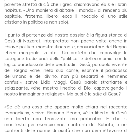
parente stretta di ciò che i greci chiamavano
éxis
e i latini
habitus
. «Una maniera di abitare il mondo», di renderlo più
ospitale, fraterno, libero: ecco il nocciolo di uno stile
cristiano in politica (e non solo).
Il punto di partenza del nostro dossier è la figura storica di
Gesù di Nazaret, interpretata non poche volte anche in
chiave politica: maestro itinerante, annunciatore del Regno,
ebreo marginale, zelota... Un profeta che capovolge le
categorie tradizionali della “politica” e dell’economia, con la
logica paradossale delle beatitudini. Gesù, parabola vivente
del Regno «che, nella sua carne, esprime il paradosso
dell’umano e del divino, non più separati e nemmeno
confusi», scrive Lidia Maggi. Gesù, parola straniante e
spiazzante, «che mostra l’inedito di Dio, capovolgendo il
nostro immaginario religioso». Ma qual è lo
stile
di Gesù?
«Se c’è una cosa che appare molto chiara nel racconto
evangelico», scrive Romano Penna, «è la libertà di Gesù,
una libertà non teorizzata ma praticata». E che si
manifesta per esempio «nei confronti del Sabato, o nei
confronti delle norme di purità che non permettevano di